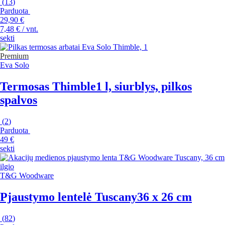
(
13
)
Parduota
29,90 €
7,48 € / vnt.
sekti
Premium
Eva Solo
Termosas Thimble
1 l, siurblys, pilkos
spalvos
(
2
)
Parduota
49 €
sekti
T&G Woodware
Pjaustymo lentelė Tuscany
36 x 26 cm
(
82
)