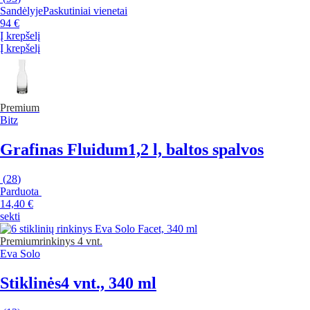
Sandėlyje
Paskutiniai vienetai
94 €
Į krepšelį
Į krepšelį
Premium
Bitz
Grafinas Fluidum
1,2 l, baltos spalvos
(
28
)
Parduota
14,40 €
sekti
Premium
rinkinys 4 vnt.
Eva Solo
Stiklinės
4 vnt., 340 ml