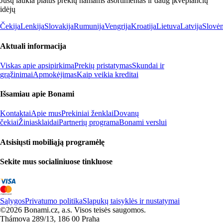
Jūsų laukia platus prekių namams asortimentas ir daug įkvepiančių
idėjų
Čekija
Lenkija
Slovakija
Rumunija
Vengrija
Kroatija
Lietuva
Latvija
Slovėn
Aktuali informacija
Viskas apie apsipirkimą
Prekių pristatymas
Skundai ir
grąžinimai
Apmokėjimas
Kaip veikia kreditai
Išsamiau apie Bonami
Kontaktai
Apie mus
Prekiniai ženklai
Dovanų
čekiai
Žiniasklaidai
Partnerių programa
Bonami verslui
Atsisiųsti mobiliąją programėlę
Sekite mus socialiniuose tinkluose
Sąlygos
Privatumo politika
Slapukų taisyklės ir nustatymai
©2026 Bonami.cz, a.s. Visos teisės saugomos.
Thámova 289/13, 186 00 Praha