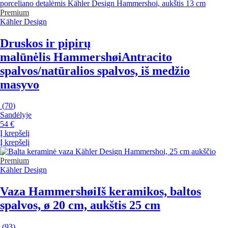
Premium
Kähler Design
Druskos ir pipirų
malūnėlis Hammershøi
Antracito
spalvos/natūralios spalvos, iš medžio
masyvo
(
70
)
Sandėlyje
54 €
Į krepšelį
Į krepšelį
Premium
Kähler Design
Vaza Hammershøi
Iš keramikos, baltos
spalvos, ø 20 cm, aukštis 25 cm
(
93
)