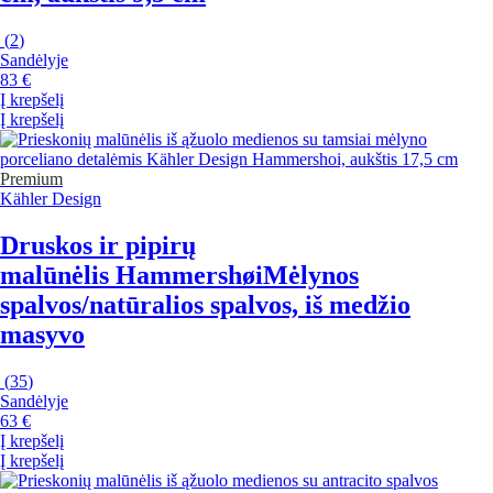
(
2
)
Sandėlyje
83 €
Į krepšelį
Į krepšelį
Premium
Kähler Design
Druskos ir pipirų
malūnėlis Hammershøi
Mėlynos
spalvos/natūralios spalvos, iš medžio
masyvo
(
35
)
Sandėlyje
63 €
Į krepšelį
Į krepšelį