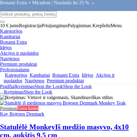
Bonami Extra × Micadoni |
Nuolaida iki 25 % →
10 € jums
Registracija
Prisijungimas
Palyginimas
Krepšelis
Menu
Kategorijos
Kambariai
Bonami Extra
Idėjos
Akcijos ir nuolaidos
Naujienos
Premium produktai
Profesionalams
Kategorijos
Kambariai
Bonami Extra
Idėjos
Akcijos ir
nuolaidos
Naujienos
Premium produktai
Pradžia
Įkvėpimas
Shop the Look
Shop the Look
...
Įkvėpimas
Shop the Look
Premium
Gera kaina
Kay Bojesen Denmark
Statulėlė Monkey
Iš medžio masyvo, 4x10
cm, aukštis 9,5 cm