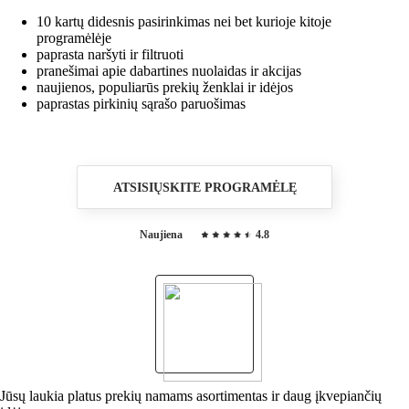
10 kartų didesnis pasirinkimas nei bet kurioje kitoje
programėlėje
paprasta naršyti ir filtruoti
pranešimai apie dabartines nuolaidas ir akcijas
naujienos, populiarūs prekių ženklai ir idėjos
paprastas pirkinių sąrašo paruošimas
ATSISIŲSKITE PROGRAMĖLĘ
Naujiena
4.8
Jūsų laukia platus prekių namams asortimentas ir daug įkvepiančių