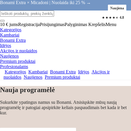
Bonami Extra × Micadoni |
Nuolaida iki 25 % →
Naujiena
4.8
10 € jums
Registracija
Prisijungimas
Palyginimas
Krepšelis
Menu
Kategorijos
Kambariai
Bonami Extra
Idėjos
Akcijos ir nuolaidos
Naujienos
Premium produktai
Profesionalams
Kategorijos
Kambariai
Bonami Extra
Idėjos
Akcijos ir
nuolaidos
Naujienos
Premium produktai
Nauja programėlė
Sukurkite ypatingus namus su Bonami. Atsisiųskite mūsų naują
programėlę ir patogiai apsipirkite keliais paspaudimais bet kada ir bet
kur.