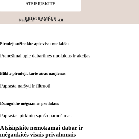
ATSISIŲSKITE
PROGRAMĖLĘ
Naujiena
4.8
Pirmieji sužinokite apie visas nuolaidas
Pranešimai apie dabartines nuolaidas ir akcijas
Būkite pirmieji, kurie atras naujienas
Paprasta naršyti ir filtruoti
Išsaugokite mėgstamus produktus
Paprastas pirkinių sąrašo paruošimas
Atsisiųskite nemokamai dabar ir
mėgaukitės visais privalumais