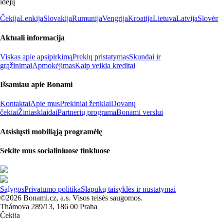
idėjų
Čekija
Lenkija
Slovakija
Rumunija
Vengrija
Kroatija
Lietuva
Latvija
Slovėn
Aktuali informacija
Viskas apie apsipirkimą
Prekių pristatymas
Skundai ir
grąžinimai
Apmokėjimas
Kaip veikia kreditai
Išsamiau apie Bonami
Kontaktai
Apie mus
Prekiniai ženklai
Dovanų
čekiai
Žiniasklaidai
Partnerių programa
Bonami verslui
Atsisiųsti mobiliąją programėlę
Sekite mus socialiniuose tinkluose
Sąlygos
Privatumo politika
Slapukų taisyklės ir nustatymai
©2026 Bonami.cz, a.s. Visos teisės saugomos.
Thámova 289/13, 186 00 Praha
Čekija