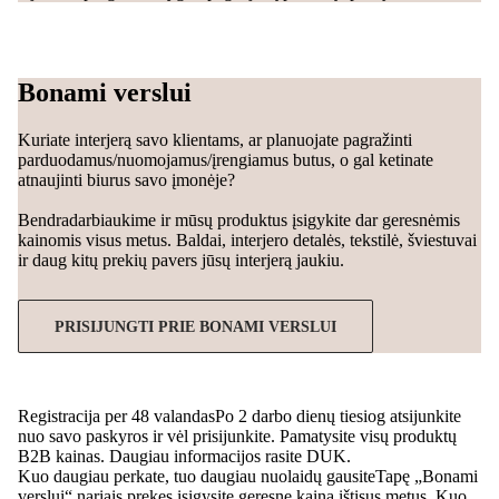
Bonami verslui
Kuriate interjerą savo klientams, ar planuojate pagražinti
parduodamus/nuomojamus/įrengiamus butus, o gal ketinate
atnaujinti biurus savo įmonėje?
Bendradarbiaukime ir mūsų produktus įsigykite dar geresnėmis
kainomis visus metus. Baldai, interjero detalės, tekstilė, šviestuvai
ir daug kitų prekių pavers jūsų interjerą jaukiu.
PRISIJUNGTI PRIE BONAMI VERSLUI
Registracija per 48 valandas
Po 2 darbo dienų tiesiog atsijunkite
nuo savo paskyros ir vėl prisijunkite. Pamatysite visų produktų
B2B kainas. Daugiau informacijos rasite DUK.
Kuo daugiau perkate, tuo daugiau nuolaidų gausite
Tapę „Bonami
verslui“ nariais prekes įsigysite geresne kaina ištisus metus. Kuo