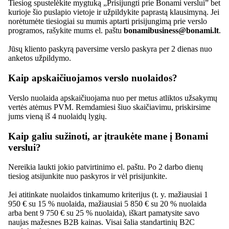
Tiesiog spustelėkite mygtuką „Prisijungti prie Bonami verslui” bet
kurioje šio puslapio vietoje ir užpildykite paprastą klausimyną. Jei
norėtumėte tiesiogiai su mumis aptarti prisijungimą prie verslo
programos, rašykite mums el. paštu
bonamibusiness@bonami.lt
.
Jūsų kliento paskyrą paversime verslo paskyra per 2 dienas nuo
anketos užpildymo.
Kaip apskaičiuojamos verslo nuolaidos?
Verslo nuolaida apskaičiuojama nuo per metus atliktos užsakymų
vertės atėmus PVM. Remdamiesi šiuo skaičiavimu, priskirsime
jums vieną iš 4 nuolaidų lygių.
Kaip galiu sužinoti, ar įtraukėte mane į Bonami
verslui?
Nereikia laukti jokio patvirtinimo el. paštu. Po 2 darbo dienų
tiesiog atsijunkite nuo paskyros ir vėl prisijunkite.
Jei atitinkate nuolaidos tinkamumo kriterijus (t. y. mažiausiai 1
950 € su 15 % nuolaida, mažiausiai 5 850 € su 20 % nuolaida
arba bent 9 750 € su 25 % nuolaida), iškart pamatysite savo
naujas mažesnes B2B kainas. Visai šalia standartinių B2C