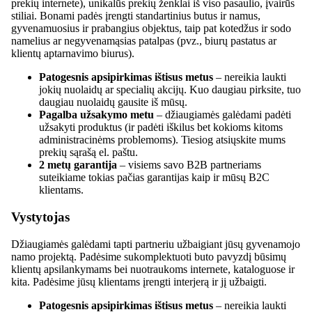
prekių internete), unikalūs prekių ženklai iš viso pasaulio, įvairūs
stiliai. Bonami padės įrengti standartinius butus ir namus,
gyvenamuosius ir prabangius objektus, taip pat kotedžus ir sodo
namelius ar negyvenamąsias patalpas (pvz., biurų pastatus ar
klientų aptarnavimo biurus).
Patogesnis apsipirkimas ištisus metus
– nereikia laukti
jokių nuolaidų ar specialių akcijų. Kuo daugiau pirksite, tuo
daugiau nuolaidų gausite iš mūsų.
Pagalba užsakymo metu
– džiaugiamės galėdami padėti
užsakyti produktus (ir padėti iškilus bet kokioms kitoms
administracinėms problemoms). Tiesiog atsiųskite mums
prekių sąrašą el. paštu.
2 metų garantija
– visiems savo B2B partneriams
suteikiame tokias pačias garantijas kaip ir mūsų B2C
klientams.
Vystytojas
Džiaugiamės galėdami tapti partneriu užbaigiant jūsų gyvenamojo
namo projektą. Padėsime sukomplektuoti buto pavyzdį būsimų
klientų apsilankymams bei nuotraukoms internete, kataloguose ir
kita. Padėsime jūsų klientams įrengti interjerą ir jį užbaigti.
Patogesnis apsipirkimas ištisus metus
– nereikia laukti