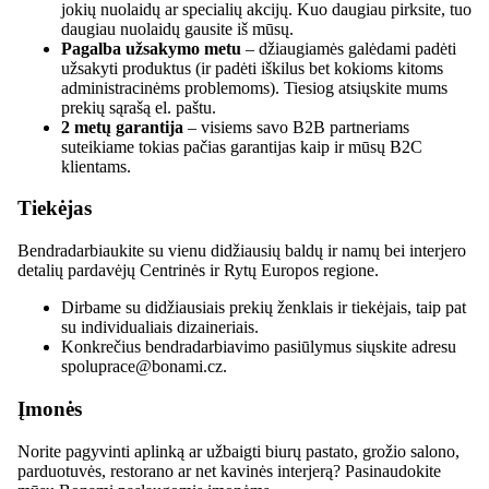
jokių nuolaidų ar specialių akcijų. Kuo daugiau pirksite, tuo
daugiau nuolaidų gausite iš mūsų.
Pagalba užsakymo metu
– džiaugiamės galėdami padėti
užsakyti produktus (ir padėti iškilus bet kokioms kitoms
administracinėms problemoms). Tiesiog atsiųskite mums
prekių sąrašą el. paštu.
2 metų garantija
– visiems savo B2B partneriams
suteikiame tokias pačias garantijas kaip ir mūsų B2C
klientams.
Tiekėjas
Bendradarbiaukite su vienu didžiausių baldų ir namų bei interjero
detalių pardavėjų Centrinės ir Rytų Europos regione.
Dirbame su didžiausiais prekių ženklais ir tiekėjais, taip pat
su individualiais dizaineriais.
Konkrečius bendradarbiavimo pasiūlymus siųskite adresu
spoluprace@bonami.cz.
Įmonės
Norite pagyvinti aplinką ar užbaigti biurų pastato, grožio salono,
parduotuvės, restorano ar net kavinės interjerą? Pasinaudokite