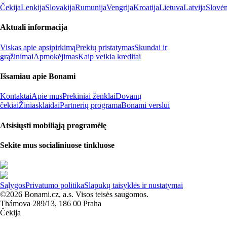
Čekija
Lenkija
Slovakija
Rumunija
Vengrija
Kroatija
Lietuva
Latvija
Slovėn
Aktuali informacija
Viskas apie apsipirkimą
Prekių pristatymas
Skundai ir
grąžinimai
Apmokėjimas
Kaip veikia kreditai
Išsamiau apie Bonami
Kontaktai
Apie mus
Prekiniai ženklai
Dovanų
čekiai
Žiniasklaidai
Partnerių programa
Bonami verslui
Atsisiųsti mobiliąją programėlę
Sekite mus socialiniuose tinkluose
Sąlygos
Privatumo politika
Slapukų taisyklės ir nustatymai
©2026 Bonami.cz, a.s. Visos teisės saugomos.
Thámova 289/13, 186 00 Praha
Čekija