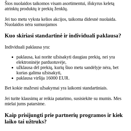
Šios nuolaidos taikomos visam asortimentui, išskyrus keletą
atrinktų produktų ir prekių ženklų.
Jei tuo metu vyksta kelios akcijos, taikoma didesnė nuolaida.
Nuolaidos nėra sumuojamos
Kuo skiriasi standartinė ir individuali paklausa?
Individuali paklausa yra:
paklausa, kai norite užsisakyti daugiau prekių, nei yra
elektroninėje parduotuvėje,
užklausa dėl prekių, kurių šiuo metu sandėlyje nėra, bet
kurias galima užsisakyti,
paklausa viršija 16000 EUR.
Bet kokie mažesni užsakymai yra laikomi standartiniais.
Jei turite klausimų ar reikia patarimo, susisiekite su mumis. Mes
mielai jums patarsime.
Kaip prisijungti prie partnerių programos ir kiek
laiko tai užtruks?