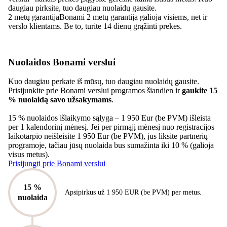
daugiau pirksite, tuo daugiau nuolaidų gausite.
2 metų garantija
Bonami 2 metų garantija galioja visiems, net ir
verslo klientams. Be to, turite 14 dienų grąžinti prekes.
Nuolaidos Bonami verslui
Kuo daugiau perkate iš mūsų, tuo daugiau nuolaidų gausite.
Prisijunkite prie Bonami verslui programos šiandien ir
gaukite 15
% nuolaidą savo užsakymams
.
15 % nuolaidos išlaikymo sąlyga – 1 950 Eur (be PVM) išleista
per 1 kalendorinį mėnesį. Jei per pirmąjį mėnesį nuo registracijos
laikotarpio neišleisite 1 950 Eur (be PVM), jūs liksite partnerių
programoje, tačiau jūsų nuolaida bus sumažinta iki 10 % (galioja
visus metus).
Prisijungti prie Bonami verslui
15 %
Apsipirkus už 1 950 EUR (be PVM) per metus.
nuolaida