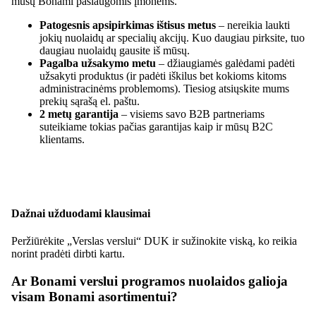
mūsų Bonami paslaugomis įmonėms.
Patogesnis apsipirkimas ištisus metus
– nereikia laukti
jokių nuolaidų ar specialių akcijų. Kuo daugiau pirksite, tuo
daugiau nuolaidų gausite iš mūsų.
Pagalba užsakymo metu
– džiaugiamės galėdami padėti
užsakyti produktus (ir padėti iškilus bet kokioms kitoms
administracinėms problemoms). Tiesiog atsiųskite mums
prekių sąrašą el. paštu.
2 metų garantija
– visiems savo B2B partneriams
suteikiame tokias pačias garantijas kaip ir mūsų B2C
klientams.
Dažnai užduodami klausimai
Peržiūrėkite „Verslas verslui“ DUK ir sužinokite viską, ko reikia
norint pradėti dirbti kartu.
Ar Bonami verslui programos nuolaidos galioja
visam Bonami asortimentui?