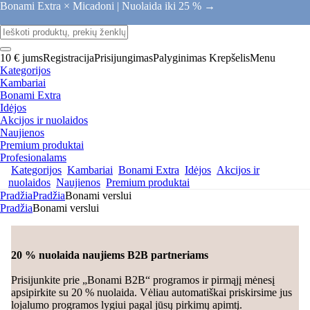
Bonami Extra × Micadoni |
Nuolaida iki 25 % →
10 € jums
Registracija
Prisijungimas
Palyginimas
Krepšelis
Menu
Kategorijos
Kambariai
Bonami Extra
Idėjos
Akcijos ir nuolaidos
Naujienos
Premium produktai
Profesionalams
Kategorijos
Kambariai
Bonami Extra
Idėjos
Akcijos ir
nuolaidos
Naujienos
Premium produktai
Pradžia
Pradžia
Bonami verslui
Pradžia
Bonami verslui
20 % nuolaida naujiems B2B partneriams
Prisijunkite prie „Bonami B2B“ programos ir pirmąjį mėnesį
apsipirkite su 20 % nuolaida. Vėliau automatiškai priskirsime jus
lojalumo programos lygiui pagal jūsų pirkimų apimtį.