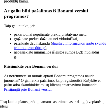
produktų kainų.
Ar galiu būti pašalintas iš Bonami verslui
programos?
Taip gali nutikti, jei:
pakartotinai nepriimate prekių pristatymo metu,
grąžinate prekes dažniau nei vidutiniškai,
pateikiate daug skundų (
daugiau informacijos rasite skundų
teikimo procedūroje
),
nepasiekiate minimalios išleistos sumos B2B nuolaidai
gauti.
Prisijunkite prie Bonami verslui
Ar norėtumėte su mumis aptarti Bonami programos naudą
įmonėms? O gal reikia patarimo, kaip registruotis? Rašykite el.
paštu arba skambinkite mūsų klientų aptarnavimo komandai.
Prisijungti prie Bonami verslui
Jūsų laukia platus prekių namams asortimentas ir daug įkvepiančių
idėjų