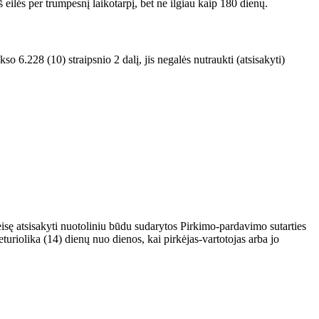
š eilės per trumpesnį laikotarpį, bet ne ilgiau kaip 180 dienų.
 6.228 (10) straipsnio 2 dalį, jis negalės nutraukti (atsisakyti)
teisę atsisakyti nuotoliniu būdu sudarytos Pirkimo-pardavimo sutarties
uriolika (14) dienų nuo dienos, kai pirkėjas-vartotojas arba jo