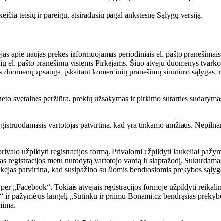
eičia teisių ir pareigų, atsiradusių pagal ankstesnę Sąlygų versiją.
ėjas apie naujas prekes informuojamas periodiniais el. pašto pranešimais,
šių el. pašto pranešimų visiems Pirkėjams. Šiuo atveju duomenys tvarkom
ens duomenų apsauga, įskaitant komercinių pranešimų siuntimo sąlygas
eto svetainės peržiūra, prekių užsakymas ir pirkimo sutarties sudarymas y
gistruodamasis vartotojas patvirtina, kad yra tinkamo amžiaus. Nepilnam
rivalo užpildyti registracijos formą. Privalomi užpildyti laukeliai pažym
as registracijos metu nurodytą vartotojo vardą ir slaptažodį. Sukurdam
ėjas patvirtina, kad susipažino su šiomis bendrosiomis prekybos sąlygo
ėje per „Facebook“. Tokiais atvejais registracijos formoje užpildyti rei
“ ir pažymėjus langelį „Sutinku ir priimu Bonami.cz bendrąsias prekyb
riima.