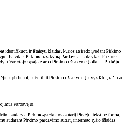
 identifikuoti ir ištaisyti klaidas, kurios atsirado įvedant Pirkimo
ėjui. Pateikus Pirkimo užsakymą Pardavėjas laiko, kad Pirkimo
dytu Vartotojo sąsajoje arba Pirkimo užsakyme (toliau –
Pirkėjo
ėjo papildomai, patvirtinti Pirkimo užsakymą (pavyzdžiui, raštu ar
gojimus Pardavėjui.
tinti sudarytą Pirkimo-pardavimo sutartį Pirkėjui tekstine forma,
mu sudarant Pirkimo-pardavimo sutartį (interneto ryšio išlaidas,