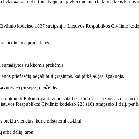
lieka galioti net ir tuo atveju, jei prekei nuolaida taikoma kelis kartus i
ivilinio kodekso 1837 straipsnį ir Lietuvos Respublikos Civilinio kodekso
jo asmeniniams poreikiams,
i sumaišytos su kitomis prekėmis,
nos priežasčių negali būti grąžintos, kai pirkėjas jas išpakuoja,
vime, jei pirkėjas jį pažeidė.
ima nutraukti Pirkimo-pardavimo sutarties, Pirkėjas – fizinis asmuo turi 
etuvos Respublikos Civilinio kodekso 228 (10) straipsnio 1 dalį, per ket
 prekių vienetus, kurie pristatomi atskirai,
ų arba dalių, arba