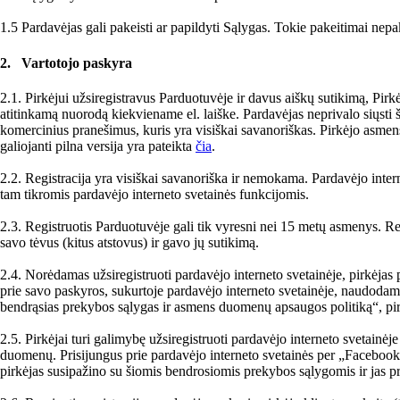
1.5 Pardavėjas gali pakeisti ar papildyti Sąlygas. Tokie pakeitimai nepak
2. Vartotojo paskyra
2.1. Pirkėjui užsiregistravus Parduotuvėje ir davus aiškų sutikimą, Pirk
atitinkamą nuorodą kiekviename el. laiške. Pardavėjas neprivalo siųsti 
komercinius pranešimus, kuris yra visiškai savanoriškas. Pirkėjo asm
galiojanti pilna versija yra pateikta
čia
.
2.2. Registracija yra visiškai savanoriška ir nemokama. Pardavėjo intern
tam tikromis pardavėjo interneto svetainės funkcijomis.
2.3. Registruotis Parduotuvėje gali tik vyresni nei 15 metų asmenys. Re
savo tėvus (kitus atstovus) ir gavo jų sutikimą.
2.4. Norėdamas užsiregistruoti pardavėjo interneto svetainėje, pirkėjas p
prie savo paskyros, sukurtoje pardavėjo interneto svetainėje, naudodam
bendrąsias prekybos sąlygas ir asmens duomenų apsaugos politiką“, pirk
2.5. Pirkėjai turi galimybę užsiregistruoti pardavėjo interneto svetain
duomenų. Prisijungus prie pardavėjo interneto svetainės per „Facebook
pirkėjas susipažino su šiomis bendrosiomis prekybos sąlygomis ir jas p