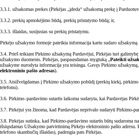
3.3.1. užsakomas prekes (Pirkėjas „įdeda“ užsakomą prekę į Parduotuvės
3.3.2. prekių apmokėjimo būdą, prekių pristatymo būdą; ir,
3.3.3. išlaidas, susijusias su prekių pristatymu.
Pirkėjo užsakymo formoje pateikta informacija kartu sudaro užsakymą 
3.4. Prieš teikiant Pirkimo užsakymą Pardavėjui, Pirkėjas turi galimybę pa
užsakymo duomenis. Pirkėjas, paspausdamas mygtuką „
Pateikti užs
užsakyme nurodyta informacija yra teisinga. Gavęs Pirkimo užsakymą, P
elektroninio pašto adresas
).
3.5. Atsižvelgdamas į Pirkimo užsakymo pobūdį (prekių kiekį, pirkimo ka
telefonu).
3.6. Pirkimo–pardavimo sutartis laikoma sudaryta, kai Pardavėjas Pirkė
3.7. Pirkėjui yra žinoma, kad Pardavėjas neprivalo sudaryti Pirkimo-pa
3.8. Pirkėjas sutinka, kad Pirkimo-pardavimo sutartis būtų sudaroma nau
išsiųsdamas Užsakymo patvirtinimą Pirkėjo elektroninio pašto adresu. Pir
telefono skambučių išlaidas), padengia pats Pirkėjas.