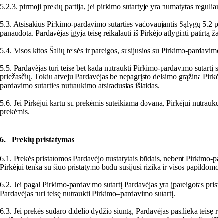
5.2.3. pirmoji prekių partija, jei pirkimo sutartyje yra numatytas regulia
5.3. Atsisakius Pirkimo-pardavimo sutarties vadovaujantis Sąlygų 5.2 p
panaudota, Pardavėjas įgyja teisę reikalauti iš Pirkėjo atlyginti patirtą ž
5.4. Visos kitos Šalių teisės ir pareigos, susijusios su Pirkimo-parda
5.5. Pardavėjas turi teisę bet kada nutraukti Pirkimo-pardavimo sutartį s
priežasčių. Tokiu atveju Pardavėjas be nepagrįsto delsimo grąžina Pirkė
pardavimo sutarties nutraukimo atsiradusias išlaidas.
5.6. Jei Pirkėjui kartu su prekėmis suteikiama dovana, Pirkėjui nutrauk
prekėmis.
6. Prekių pristatymas
6.1. Prekės pristatomos Pardavėjo nustatytais būdais, nebent Pirkimo-pa
Pirkėjui tenka su šiuo pristatymo būdu susijusi rizika ir visos papildomo
6.2. Jei pagal Pirkimo-pardavimo sutartį Pardavėjas yra įpareigotas prist
Pardavėjas turi teisę nutraukti Pirkimo–pardavimo sutartį.
6.3. Jei prekės sudaro didelio dydžio siuntą, Pardavėjas pasilieka teisę