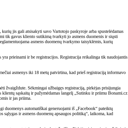
 kurių jis gali atsisakyti savo Vartotojo paskyroje arba spustelėdamas
i tik gavus kliento sutikimą tvarkyti jo asmens duomenis ir siųsti
, reglamentuojama asmens duomenų tvarkymo taisyklėmis, kurių
ra prieinami ir be registracijos. Registracija reikalinga tik naudojantis
ečiai asmenys iki 18 metų patvirtina, kad prieš registraciją informavo
ėti žvaigždute. Sėkmingai užbaigęs registraciją, pirkėjas prisijungia
as klientų sąskaitą ir pažymėdamas langelį „Sutinku ir priimu Bonami.cz
mis ir jas priima.
kalingi duomenys automatiškai generuojami iš „Facebook“ pateiktų
os sąlygas ir asmens duomenų apsaugos politiką“, laikoma, kad