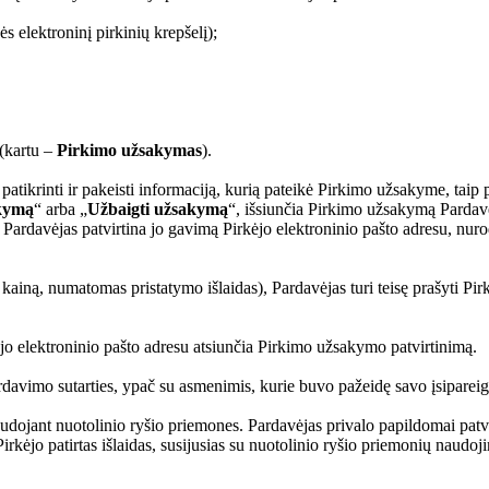
 elektroninį pirkinių krepšelį);
(kartu –
Pirkimo užsakymas
).
tikrinti ir pakeisti informaciją, kurią pateikė Pirkimo užsakyme, taip pat
akymą
“ arba „
Užbaigti užsakymą
“, išsiunčia Pirkimo užsakymą Pardav
ardavėjas patvirtina jo gavimą Pirkėjo elektroninio pašto adresu, nuro
iną, numatomas pristatymo išlaidas), Pardavėjas turi teisę prašyti Pirk
jo elektroninio pašto adresu atsiunčia Pirkimo užsakymo patvirtinimą.
rdavimo sutarties, ypač su asmenimis, kurie buvo pažeidę savo įsiparei
dojant nuotolinio ryšio priemones. Pardavėjas privalo papildomai patvir
kėjo patirtas išlaidas, susijusias su nuotolinio ryšio priemonių naudoji