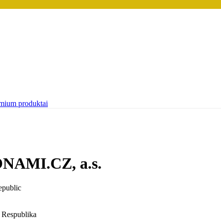
mium produktai
ONAMI.CZ, a.s.
epublic
s Respublika