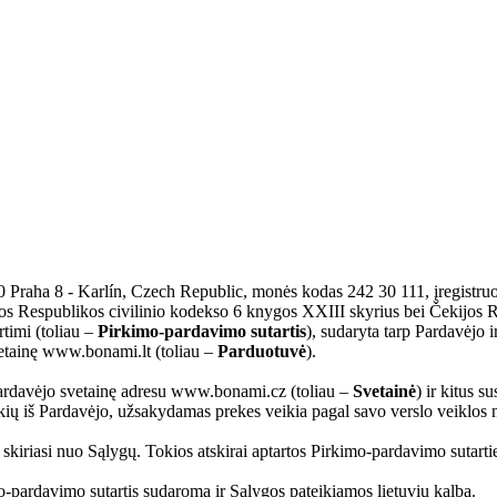
raha 8 - Karlín, Czech Republic, monės kodas 242 30 111, įregistruot
vos Respublikos civilinio kodekso 6 knygos XXIII skyrius bei Čekijos R
rtimi (toliau –
Pirkimo-pardavimo sutartis
), sudaryta tarp Pardavėjo ir
vetainę www.bonami.lt (toliau –
Parduotuvė
).
 Pardavėjo svetainę adresu www.bonami.cz (toliau –
Svetainė
) ir kitus s
rekių iš Pardavėjo, užsakydamas prekes veikia pagal savo verslo veiklos 
s skiriasi nuo Sąlygų. Tokios atskirai aptartos Pirkimo-pardavimo sutarti
o-pardavimo sutartis sudaroma ir Sąlygos pateikiamos lietuvių kalba.