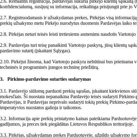
2.6. Remiantis registracija, pardavėjas sukuria pirkėjo klientų sąskaitą (
konfidencialumą, susijusį su informacija, reikalinga prisijungti prie jo 
2.7. Registruodamasis ir užsakydamas prekes, Pirkėjas visą informaciją pri
prekių užsakymo metu Pirkėjo nurodytus duomenis Pardavėjas laiko tei
2.8. Pirkėjas neturi teisės leisti tretiesiems asmenims naudotis Vartotojo
2.9. Pardavėjas turi teisę panaikinti Vartotojo paskyrą, jūsų klientų s
pardavimo sutartį (įskaitant Sąlygas).
2.10. Pirkėjui žinoma, kad Vartotojo paskyra nebūtinai bus prieinama vis
techninės ir programinės įrangos techninę priežiūrą.
3. Pirkimo-pardavimo sutarties sudarymas
3.1. Pardavėjo siūlomų parduoti prekių sąrašas, įskaitant kiekvienos si
mokesčiais. Ši nuostata nepanaikina Pardavėjo teisės sudaryti Pirkimo-p
Pardavėjas, ir Pardavėjas neprivalo sudaryti tokių prekių Pirkimo-pard
imperatyvios nuostatos galioja ir taikomos.
3.2. Informacija apie prekių pristatymo kainas pateikiama Parduotuvėje.
gadījumos, ja preces tiek piegādātas Lietuvos Respublikos teritorijoje.
3.3. Pirkėjas, užsakydamas prekes Parduotuvėje, užpildo užsakymo fo