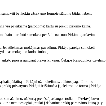
 gali sumokėti bet kokiu užsakymo formoje siūlomu būdu, nebent
kaina yra pateikiama (parodoma) kartu su prekių pirkimo kaina.
mo kaina turi būti sumokėta per 3 dienas nuo Pirkimo-pardavimo
os. Jei atliekamas mokėjimas pavedimu, Pirkėjo pareiga sumokėti
rodydamas mokėjimo kodo simbolį.
 anksto prieš išsiunčiant prekes Pirkėjui. Čekijos Respublikos Civilinio
ąskaitą faktūrą – Pirkėjui už mokėjimus, atliktus pagal Pirkimo–
rekių pristatymo Pirkėjui ir išsiunčia ją elektronine forma į Pirkėjo
nos sumažinimo, už kurią prekės / paslaugos (toliau –
Prekės
) buvo
rie nėra tiesiogiai įtraukti į dabartinę prekių pardavimo kainą (t. y.