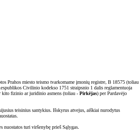
os Prahos miesto teismo tvarkomame įmonių registre, B 18575 (toliau
espublikos Civilinio kodekso 1751 straipsnio 1 dalis reglamentuoja
 kito fizinio ar juridinio asmens (toliau -
Pirkėjas
) per Pardavėjo
usijusius teisinius santykius. Išskyrus atvejus, aiškiai nurodytus
nuostatas.
es nuostatos turi viršenybę prieš Sąlygas.