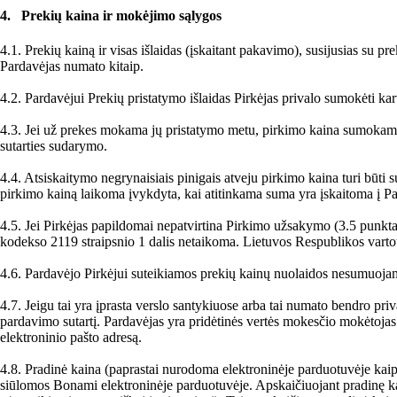
4. Prekių kaina ir mokėjimo sąlygos
4.1. Prekių kainą ir visas išlaidas (įskaitant pakavimo), susijusias su
Pardavėjas numato kitaip.
4.2. Pardavėjui Prekių pristatymo išlaidas Pirkėjas privalo sumokėti kar
4.3. Jei už prekes mokama jų pristatymo metu, pirkimo kaina sumokam
sutarties sudarymo.
4.4. Atsiskaitymo negrynaisiais pinigais atveju pirkimo kaina turi bū
pirkimo kainą laikoma įvykdyta, kai atitinkama suma yra įskaitoma į P
4.5. Jei Pirkėjas papildomai nepatvirtina Pirkimo užsakymo (3.5 punktas)
kodekso 2119 straipsnio 1 dalis netaikoma. Lietuvos Respublikos vartoto
4.6. Pardavėjo Pirkėjui suteikiamos prekių kainų nuolaidos nesumuoja
4.7. Jeigu tai yra įprasta verslo santykiuose arba tai numato bendro pr
pardavimo sutartį. Pardavėjas yra pridėtinės vertės mokesčio mokėtojas.
elektroninio pašto adresą.
4.8. Pradinė kaina (paprastai nurodoma elektroninėje parduotuvėje kaip
siūlomos Bonami elektroninėje parduotuvėje. Apskaičiuojant pradinę kain