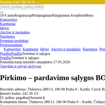
Summer Sale |
Iki 40 % →
10 € jums
Registracija
Prisijungimas
Palyginimas
Krepšelis
Menu
Kategorijos
Kambariai
Idėjos
Akcijos ir nuolaidos
Naujienos
Premium produktai
Profesionalams
Kategorijos
Kambariai
Idėjos
Akcijos ir nuolaidos
Naujienos
Pre
Pradžia
Pradžia
Terminai ir sąlygos
Pradžia
Terminai ir sąlygos
Paskutinį kartą taisyklės atnaujintos 27.05.2026
Taisyklių ir sąlygų archyvas
Pirkimo – pardavimo sąlygos B
Buveinės adresas: Thámova 289/13, 186 00 Praha 8 - Karlín, Czech R
Įmonės kodas: 242 30 111
El. paštas: pagalba@bonami.lt
Kontaktinis biuras: Thámova 289/13, 186 00 Praha 8 – Karlín, Čekijo