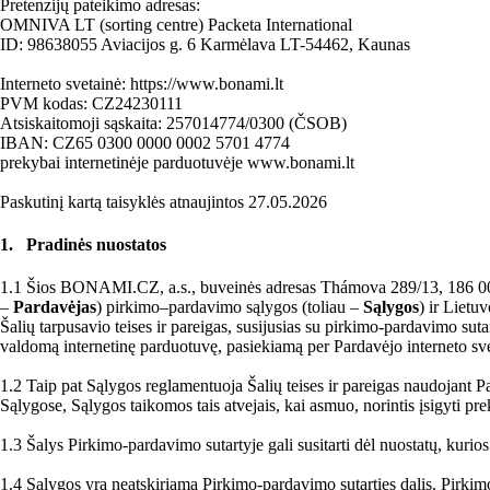
Pretenzijų pateikimo adresas:
OMNIVA LT (sorting centre) Packeta International
ID: 98638055 Aviacijos g. 6 Karmėlava LT-54462, Kaunas
Interneto svetainė: https://www.bonami.lt
PVM kodas: CZ24230111
Atsiskaitomoji sąskaita: 257014774/0300 (ČSOB)
IBAN: CZ65 0300 0000 0002 5701 4774
prekybai internetinėje parduotuvėje www.bonami.lt
Paskutinį kartą taisyklės atnaujintos 27.05.2026
1. Pradinės nuostatos
1.1 Šios BONAMI.CZ, a.s., buveinės adresas Thámova 289/13, 186 00 P
–
Pardavėjas
) pirkimo–pardavimo sąlygos (toliau –
Sąlygos
) ir Lietu
Šalių tarpusavio teises ir pareigas, susijusias su pirkimo-pardavimo suta
valdomą internetinę parduotuvę, pasiekiamą per Pardavėjo interneto s
1.2 Taip pat Sąlygos reglamentuoja Šalių teises ir pareigas naudojant
Sąlygose, Sąlygos taikomos tais atvejais, kai asmuo, norintis įsigyti p
1.3 Šalys Pirkimo-pardavimo sutartyje gali susitarti dėl nuostatų, kurio
1.4 Sąlygos yra neatskiriama Pirkimo-pardavimo sutarties dalis. Pirkim