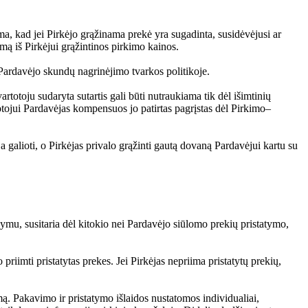
a, kad jei Pirkėjo grąžinama prekė yra sugadinta, susidėvėjusi ar
itymą iš Pirkėjui grąžintinos pirkimo kainos.
 Pardavėjo skundų nagrinėjimo tvarkos politikoje.
rtotoju sudaryta sutartis gali būti nutraukiama tik dėl išimtinių
otojui Pardavėjas kompensuos jo patirtas pagrįstas dėl Pirkimo–
 galioti, o Pirkėjas privalo grąžinti gautą dovaną Pardavėjui kartu su
šymu, susitaria dėl kitokio nei Pardavėjo siūlomo prekių pristatymo,
priimti pristatytas prekes. Jei Pirkėjas nepriima pristatytų prekių,
imą. Pakavimo ir pristatymo išlaidos nustatomos individualiai,