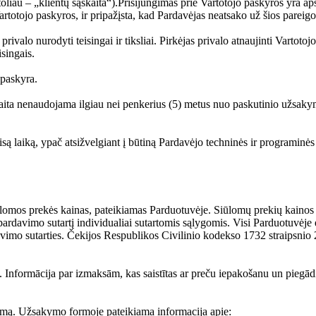
toliau – „klientų sąskaita“).Prisijungimas prie Vartotojo paskyros yra aps
Vartotojo paskyros, ir pripažįsta, kad Pardavėjas neatsako už šios pareig
valo nurodyti teisingai ir tiksliai. Pirkėjas privalo atnaujinti Vartotojo
singais.
 paskyra.
ąskaita nenaudojama ilgiau nei penkerius (5) metus nuo paskutinio užsaky
ą laiką, ypač atsižvelgiant į būtiną Pardavėjo techninės ir programinės 
ūlomos prekės kainas, pateikiamas Parduotuvėje. Siūlomų prekių kainos n
ardavimo sutartį individualiai sutartomis sąlygomis. Visi Parduotuvėje 
avimo sutarties. Čekijos Respublikos Civilinio kodekso 1732 straipsnio 
 Informācija par izmaksām, kas saistītas ar preču iepakošanu un piegādi,
rmą. Užsakymo formoje pateikiama informacija apie: