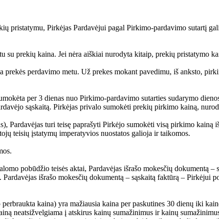
 prekių pristatymu, Pirkėjas Pardavėjui pagal Pirkimo-pardavimo sutartį
tu su prekių kaina. Jei nėra aiškiai nurodyta kitaip, prekių pristatymo 
a prekės perdavimo metu. Už prekes mokant pavedimu, iš anksto, pirki
ti sumokėta per 3 dienas nuo Pirkimo-pardavimo sutarties sudarymo dien
ardavėjo sąskaitą. Pirkėjas privalo sumokėti prekių pirkimo kainą, nu
, Pardavėjas turi teisę paprašyti Pirkėjo sumokėti visą pirkimo kainą iš
jų teisių įstatymų imperatyvios nuostatos galioja ir taikomos.
mos.
ivalomo pobūdžio teisės aktai, Pardavėjas išrašo mokesčių dokumentą – s
 Pardavėjas išrašo mokesčių dokumentą – sąskaitą faktūrą – Pirkėjui po p
 perbraukta kaina) yra mažiausia kaina per paskutines 30 dienų iki kai
ą neatsižvelgiama į atskirus kainų sumažinimus ir kainų sumažinimus, ku