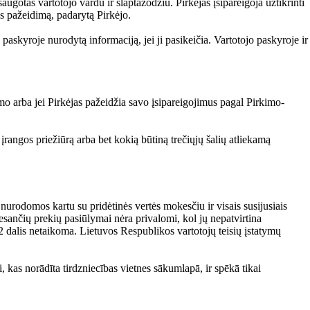
augotas vartotojo vardu ir slaptažodžiu. Pirkėjas įsipareigoja užtikrinti
os pažeidimą, padarytą Pirkėjo.
 paskyroje nurodytą informaciją, jei ji pasikeičia. Vartotojo paskyroje ir
mo arba jei Pirkėjas pažeidžia savo įsipareigojimus pagal Pirkimo-
įrangos priežiūrą arba bet kokią būtiną trečiųjų šalių atliekamą
urodomos kartu su pridėtinės vertės mokesčiu ir visais susijusiais
esančių prekių pasiūlymai nėra privalomi, kol jų nepatvirtina
2 dalis netaikoma. Lietuvos Respublikos vartotojų teisių įstatymų
 kas norādīta tirdzniecības vietnes sākumlapā, ir spēkā tikai