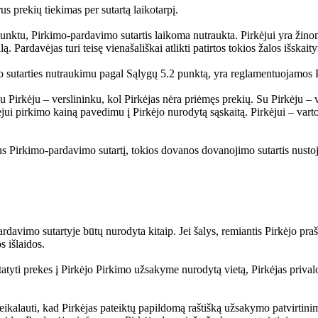
rus prekių tiekimas per sutartą laikotarpį.
unktu, Pirkimo-pardavimo sutartis laikoma nutraukta. Pirkėjui yra žinom
alą. Pardavėjas turi teisę vienašališkai atlikti patirtos tokios žalos išska
vimo sutarties nutraukimu pagal Sąlygų 5.2 punktą, yra reglamentuojamos
u Pirkėju – verslininku, kol Pirkėjas nėra priėmęs prekių. Su Pirkėju – va
jui pirkimo kainą pavedimu į Pirkėjo nurodytą sąskaitą. Pirkėjui – vart
us Pirkimo-pardavimo sutartį, tokios dovanos dovanojimo sutartis nustoja
rdavimo sutartyje būtų nurodyta kitaip. Jei šalys, remiantis Pirkėjo pra
s išlaidos.
atyti prekes į Pirkėjo Pirkimo užsakyme nurodytą vietą, Pirkėjas privalo 
 reikalauti, kad Pirkėjas pateiktų papildomą raštišką užsakymo patvirtin