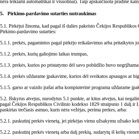
nėra teikiami automatiškai ir visuotinai). Taip apskaičiuota pradinė kaina 
5. Pirkimo-pardavimo sutarties nutraukimas
5.1. Pirkėjui žinoma, kad pagal iš dalies pakeisto Čekijos Respublikos C
Pirkimo-pardavimo sutarties:
5.1.1. prekės, pagamintos pagal pirkėjo reikalavimus arba pritaikytos 
5.1.2. prekės, kurių galiojimo laikas trumpas,
5.1.3. prekės, kurios po pristatymo dėl savo pobūdžio buvo negrįžtama
5.1.4. prekės uždarame įpakavime, kurios dėl sveikatos apsaugos ar higie
5.1.5. garso ar vaizdo įrašai arba kompiuterinė programa uždarame įpaka
5.2. Išskyrus atvejus, nurodytus 5.1 punkte, ar kitus atvejus, kai negal
pagal Čekijos Respublikos Civilinio kodekso 1829 straipsnio 1 dalį ir Li
paskirtas trečiasis asmuo, kuris nėra vežėjas, perima prekes, arba:
5.2.1. paskutinį prekės vienetą, jei pirkėjas vienu užsakymu užsako kelis
5.2.2. paskutinį prekės vienetą arba dalį prekių, sudarytų iš kelių vienet