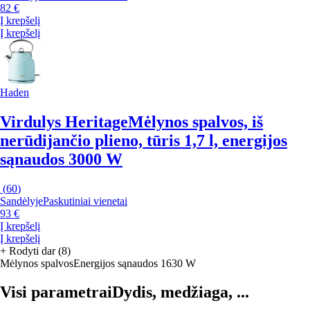
82 €
Į krepšelį
Į krepšelį
Haden
Virdulys Heritage
Mėlynos spalvos, iš
nerūdijančio plieno, tūris 1,7 l, energijos
sąnaudos 3000 W
(
60
)
Sandėlyje
Paskutiniai vienetai
93 €
Į krepšelį
Į krepšelį
+
Rodyti dar (8)
Mėlynos spalvos
Energijos sąnaudos 1630 W
Visi parametrai
Dydis, medžiaga, ...