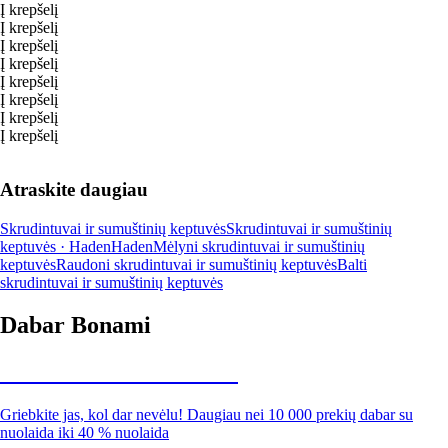
Į krepšelį
Į krepšelį
Į krepšelį
Į krepšelį
Į krepšelį
Į krepšelį
Į krepšelį
Į krepšelį
Atraskite daugiau
Skrudintuvai ir sumuštinių keptuvės
Skrudintuvai ir sumuštinių
keptuvės · Haden
Haden
Mėlyni skrudintuvai ir sumuštinių
keptuvės
Raudoni skrudintuvai ir sumuštinių keptuvės
Balti
skrudintuvai ir sumuštinių keptuvės
Dabar Bonami
Summer Sale iki -40 %
Griebkite jas, kol dar nevėlu! Daugiau nei 10 000 prekių dabar su
nuolaida iki 40 % nuolaida