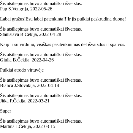
Šis atsiliepimas buvo automatiškai išverstas.
Pap S.
Vengrija
,
2022‑05‑26
Labai gražus!Esu labai patenkinta!!!Ir jis puikiai paskrudina duoną!
Šis atsiliepimas buvo automatiškai išverstas.
Stanislava B.
Čekija
,
2022‑04‑28
Kaip ir su virduliu, visiškas pasitenkinimas dėl išvaizdos ir spalvos.
Šis atsiliepimas buvo automatiškai išverstas.
Giulia B.
Čekija
,
2022‑04‑26
Puikiai atrodo virtuvėje
Šis atsiliepimas buvo automatiškai išverstas.
Bianca J.
Slovakija
,
2022‑04‑14
Šis atsiliepimas buvo automatiškai išverstas.
Jitka P.
Čekija
,
2022‑03‑21
Super
Šis atsiliepimas buvo automatiškai išverstas.
Martina J.
Čekija
,
2022‑03‑15