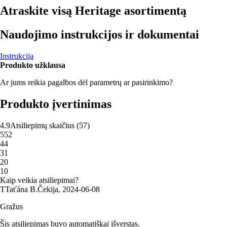
Atraskite visą Heritage asortimentą
Naudojimo instrukcijos ir dokumentai
Instrukcija
Produkto užklausa
Ar jums reikia pagalbos dėl parametrų ar pasirinkimo?
Produkto įvertinimas
4.9
Atsiliepimų skaičius
(
57
)
5
52
4
4
3
1
2
0
1
0
Kaip veikia atsiliepimai?
T
Taťána B.
Čekija
,
2024‑06‑08
Gražus
Šis atsiliepimas buvo automatiškai išverstas.