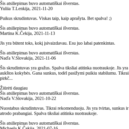
Šis atsiliepimas buvo automatiškai išverstas.
Yuliia T.
Lenkija
,
2021‑11‑20
Puikus skrudintuvas. Viskas taip, kaip aprašyta. Bet spalva! ;)
Šis atsiliepimas buvo automatiškai išverstas.
Martina K.
Čekija
,
2021‑11‑13
Jis yra būtent toks, kokį įsivaizdavau. Esu juo labai patenkintas.
Šis atsiliepimas buvo automatiškai išverstas.
Naďa V.
Slovakija
,
2021‑11‑06
Šis skrudintuvas yra gražus. Spalva tiksliai atitinka nuotraukoje. Jis yra
aukštos kokybės. Gana sunkus, todėl pasižymi puikiu stabilumu. Tikrai
pirkč...
Žiūrėti daugiau
Šis atsiliepimas buvo automatiškai išverstas.
Naďa V.
Slovakija
,
2021‑10‑22
Nuostabus skrudintuvas. Tikrai rekomenduoju. Jis yra tvirtas, sunkus ir
atrodo prabangiai. Spalva tiksliai atitinka nuotraukoje.
Šis atsiliepimas buvo automatiškai išverstas.
Michaela K.
Čekija
,
2021‑07‑16