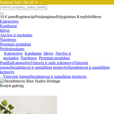
Summer Sale |
Iki 40 % →
10 € jums
Registracija
Prisijungimas
Palyginimas
Krepšelis
Menu
Kategorijos
Kambariai
Idėjos
Akcijos ir nuolaidos
Naujienos
Premium produktai
Profesionalams
Kategorijos
Kambariai
Idėjos
Akcijos ir
nuolaidos
Naujienos
Premium produktai
Pradžia
Kategorijos
Virtuvės ir stalo reikmenys
Virtuvinė
įranga
Skrudintuvai ir sumuštinių keptuvės
Skrudintuvai ir sumuštinių
keptuvės
...
Virtuvinė įranga
Skrudintuvai ir sumuštinių keptuvės
Rodyti galeriją