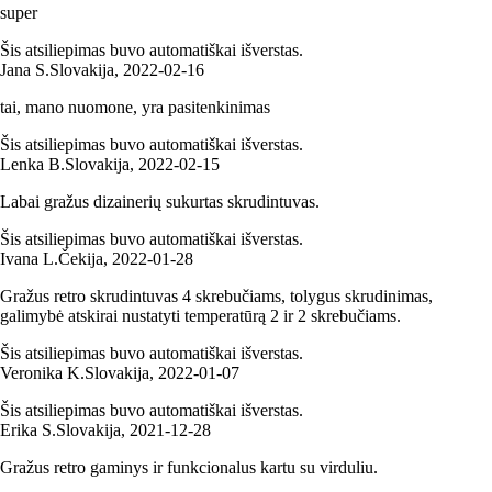
super
Šis atsiliepimas buvo automatiškai išverstas.
Jana S.
Slovakija
,
2022‑02‑16
tai, mano nuomone, yra pasitenkinimas
Šis atsiliepimas buvo automatiškai išverstas.
Lenka B.
Slovakija
,
2022‑02‑15
Labai gražus dizainerių sukurtas skrudintuvas.
Šis atsiliepimas buvo automatiškai išverstas.
Ivana L.
Čekija
,
2022‑01‑28
Gražus retro skrudintuvas 4 skrebučiams, tolygus skrudinimas,
galimybė atskirai nustatyti temperatūrą 2 ir 2 skrebučiams.
Šis atsiliepimas buvo automatiškai išverstas.
Veronika K.
Slovakija
,
2022‑01‑07
Šis atsiliepimas buvo automatiškai išverstas.
Erika S.
Slovakija
,
2021‑12‑28
Gražus retro gaminys ir funkcionalus kartu su virduliu.