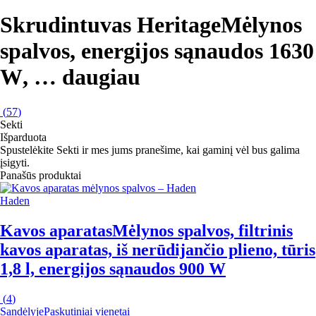
Skrudintuvas Heritage
Mėlynos
spalvos, energijos sąnaudos 1630
W
, …
daugiau
(
57
)
Sekti
Išparduota
Spustelėkite Sekti ir mes jums pranešime, kai gaminį vėl bus galima
įsigyti.
Panašūs produktai
Haden
Kavos aparatas
Mėlynos spalvos, filtrinis
kavos aparatas, iš nerūdijančio plieno, tūris
1,8 l, energijos sąnaudos 900 W
(
4
)
Sandėlyje
Paskutiniai vienetai