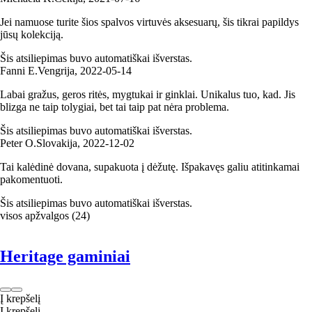
Jei namuose turite šios spalvos virtuvės aksesuarų, šis tikrai papildys
jūsų kolekciją.
Šis atsiliepimas buvo automatiškai išverstas.
Fanni E.
Vengrija
,
2022‑05‑14
Labai gražus, geros ritės, mygtukai ir ginklai. Unikalus tuo, kad. Jis
blizga ne taip tolygiai, bet tai taip pat nėra problema.
Šis atsiliepimas buvo automatiškai išverstas.
Peter O.
Slovakija
,
2022‑12‑02
Tai kalėdinė dovana, supakuota į dėžutę. Išpakavęs galiu atitinkamai
pakomentuoti.
Šis atsiliepimas buvo automatiškai išverstas.
visos apžvalgos
(
24
)
Heritage gaminiai
Į krepšelį
Į krepšelį