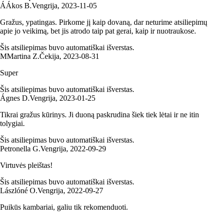
Á
Ákos B.
Vengrija
,
2023‑11‑05
Gražus, ypatingas. Pirkome jį kaip dovaną, dar neturime atsiliepimų
apie jo veikimą, bet jis atrodo taip pat gerai, kaip ir nuotraukose.
Šis atsiliepimas buvo automatiškai išverstas.
M
Martina Z.
Čekija
,
2023‑08‑31
Super
Šis atsiliepimas buvo automatiškai išverstas.
Ágnes D.
Vengrija
,
2023‑01‑25
Tikrai gražus kūrinys. Ji duoną paskrudina šiek tiek lėtai ir ne itin
tolygiai.
Šis atsiliepimas buvo automatiškai išverstas.
Petronella G.
Vengrija
,
2022‑09‑29
Virtuvės pleištas!
Šis atsiliepimas buvo automatiškai išverstas.
Lászlóné O.
Vengrija
,
2022‑09‑27
Puikūs kambariai, galiu tik rekomenduoti.