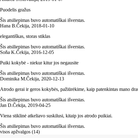
Puodelis gražus
Šis atsiliepimas buvo automatiškai išverstas.
Hana B.
Čekija
,
2018‑01‑10
elegantiškas, storas stiklas
Šis atsiliepimas buvo automatiškai išverstas.
Soňa K.
Čekija
,
2016‑12‑05
Puiki kokybė - niekur kitur jos negausite
Šis atsiliepimas buvo automatiškai išverstas.
Dominika M.
Čekija
,
2020‑12‑13
Atrodo gerai ir geros kokybės, pažiūrėkime, kaip patenkintas mano dra
Šis atsiliepimas buvo automatiškai išverstas.
Jan D.
Čekija
,
2019‑04‑25
Viena stiklinė atkeliavo suskilusi, kitaip jos atrodo puikiai.
Šis atsiliepimas buvo automatiškai išverstas.
visos apžvalgos
(
14
)