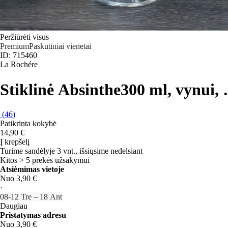
Peržiūrėti visus
Premium
Paskutiniai vienetai
ID: 715460
La Rochére
Stiklinė Absinthe
300 ml, vynui
,
(
46
)
Patikrinta kokybė
14,90 €
Į krepšelį
Turime sandėlyje 3 vnt., išsiųsime nedelsiant
Kitos > 5 prekės užsakymui
Atsiėmimas vietoje
Nuo 3,90 €
·
08‑12 Tre – 18 Ant
Daugiau
Pristatymas adresu
Nuo 3,90 €