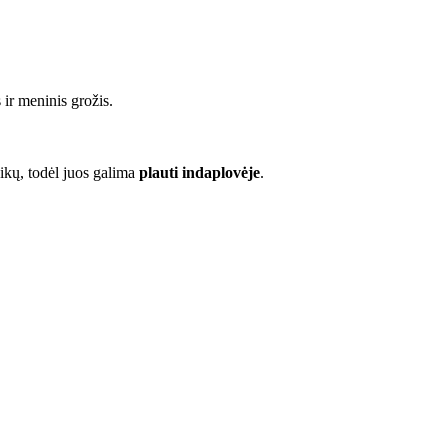
 ir meninis grožis.
laikų, todėl juos galima
plauti indaplovėje
.