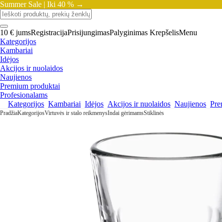
Summer Sale |
Iki 40 % →
10 € jums
Registracija
Prisijungimas
Palyginimas
Krepšelis
Menu
Kategorijos
Kambariai
Idėjos
Akcijos ir nuolaidos
Naujienos
Premium produktai
Profesionalams
Kategorijos
Kambariai
Idėjos
Akcijos ir nuolaidos
Naujienos
Pre
Pradžia
Kategorijos
Virtuvės ir stalo reikmenys
Indai gėrimams
Stiklinės