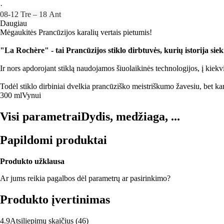
·
08‑12 Tre – 18 Ant
Daugiau
Mėgaukitės Prancūzijos karalių vertais pietumis!
"La Rochère" - tai Prancūzijos stiklo dirbtuvės, kurių istorija si
Ir nors apdorojant stiklą naudojamos šiuolaikinės technologijos, į kiek
Todėl stiklo dirbiniai dvelkia prancūziško meistriškumo žavesiu, bet k
300 ml
Vynui
Visi parametrai
Dydis, medžiaga, ...
Papildomi produktai
Produkto užklausa
Ar jums reikia pagalbos dėl parametrų ar pasirinkimo?
Produkto įvertinimas
4.9
Atsiliepimų skaičius
(
46
)