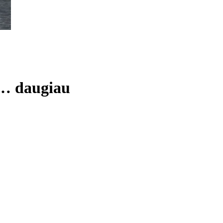
 …
daugiau