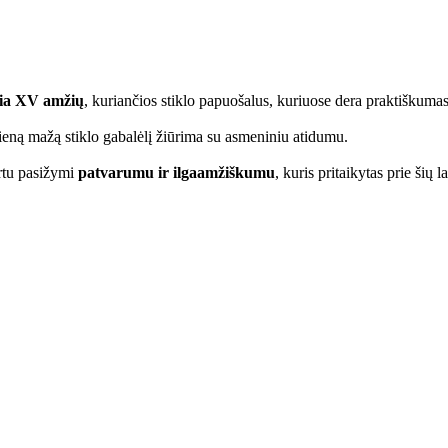
ekia XV amžių
, kuriančios stiklo papuošalus, kuriuose dera praktiškumas
vieną mažą stiklo gabalėlį žiūrima su asmeniniu atidumu.
artu pasižymi
patvarumu ir ilgaamžiškumu
, kuris pritaikytas prie šių 