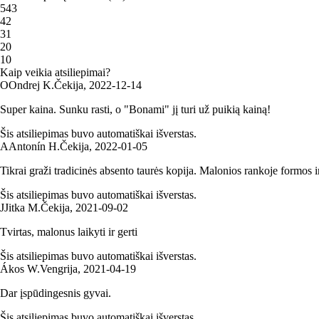
5
43
4
2
3
1
2
0
1
0
Kaip veikia atsiliepimai?
O
Ondrej K.
Čekija
,
2022‑12‑14
Super kaina. Sunku rasti, o "Bonami" jį turi už puikią kainą!
Šis atsiliepimas buvo automatiškai išverstas.
A
Antonín H.
Čekija
,
2022‑01‑05
Tikrai graži tradicinės absento taurės kopija. Malonios rankoje formos i
Šis atsiliepimas buvo automatiškai išverstas.
J
Jitka M.
Čekija
,
2021‑09‑02
Tvirtas, malonus laikyti ir gerti
Šis atsiliepimas buvo automatiškai išverstas.
Ákos W.
Vengrija
,
2021‑04‑19
Dar įspūdingesnis gyvai.
Šis atsiliepimas buvo automatiškai išverstas.