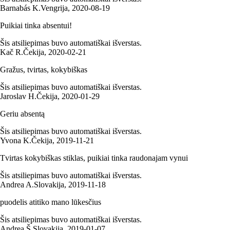
Barnabás K.
Vengrija
,
2020‑08‑19
Puikiai tinka absentui!
Šis atsiliepimas buvo automatiškai išverstas.
Kač R.
Čekija
,
2020‑02‑21
Gražus, tvirtas, kokybiškas
Šis atsiliepimas buvo automatiškai išverstas.
Jaroslav H.
Čekija
,
2020‑01‑29
Geriu absentą
Šis atsiliepimas buvo automatiškai išverstas.
Yvona K.
Čekija
,
2019‑11‑21
Tvirtas kokybiškas stiklas, puikiai tinka raudonajam vynui
Šis atsiliepimas buvo automatiškai išverstas.
Andrea A.
Slovakija
,
2019‑11‑18
puodelis atitiko mano lūkesčius
Šis atsiliepimas buvo automatiškai išverstas.
Andrea Š.
Slovakija
,
2019‑01‑07