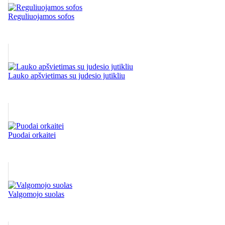
Reguliuojamos sofos
Lauko apšvietimas su judesio jutikliu
Puodai orkaitei
Valgomojo suolas