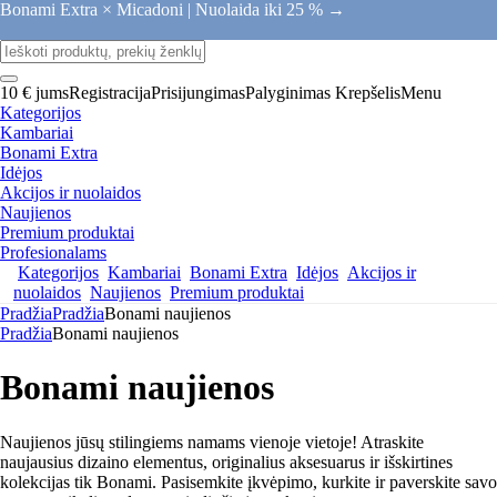
Bonami Extra × Micadoni |
Nuolaida iki 25 % →
10 € jums
Registracija
Prisijungimas
Palyginimas
Krepšelis
Menu
Kategorijos
Kambariai
Bonami Extra
Idėjos
Akcijos ir nuolaidos
Naujienos
Premium produktai
Profesionalams
Kategorijos
Kambariai
Bonami Extra
Idėjos
Akcijos ir
nuolaidos
Naujienos
Premium produktai
Pradžia
Pradžia
Bonami naujienos
Pradžia
Bonami naujienos
Bonami naujienos
Naujienos jūsų stilingiems namams vienoje vietoje! Atraskite
naujausius dizaino elementus, originalius aksesuarus ir išskirtines
kolekcijas tik Bonami. Pasisemkite įkvėpimo, kurkite ir paverskite savo