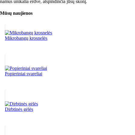
namus unikalia erdve, atspindinčia jūsų skonį.
Mūsų naujienos
Mikrobangų krosnelės
Popieriniai svareliai
Dirbtinės gėlės