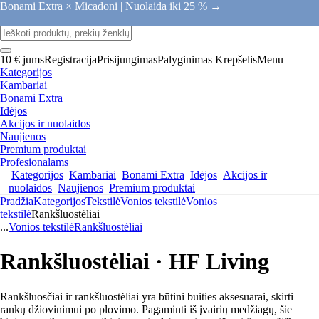
Bonami Extra × Micadoni |
Nuolaida iki 25 % →
10 € jums
Registracija
Prisijungimas
Palyginimas
Krepšelis
Menu
Kategorijos
Kambariai
Bonami Extra
Idėjos
Akcijos ir nuolaidos
Naujienos
Premium produktai
Profesionalams
Kategorijos
Kambariai
Bonami Extra
Idėjos
Akcijos ir
nuolaidos
Naujienos
Premium produktai
Pradžia
Kategorijos
Tekstilė
Vonios tekstilė
Vonios
tekstilė
Rankšluostėliai
...
Vonios tekstilė
Rankšluostėliai
Rankšluostėliai · HF Living
Rankšluosčiai ir rankšluostėliai yra būtini buities aksesuarai, skirti
rankų džiovinimui po plovimo. Pagaminti iš įvairių medžiagų, šie