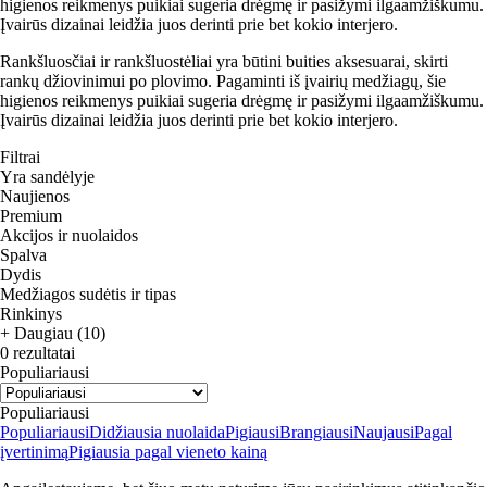
higienos reikmenys puikiai sugeria drėgmę ir pasižymi ilgaamžiškumu.
Įvairūs dizainai leidžia juos derinti prie bet kokio interjero.
Rankšluosčiai ir rankšluostėliai yra būtini buities aksesuarai, skirti
rankų džiovinimui po plovimo. Pagaminti iš įvairių medžiagų, šie
higienos reikmenys puikiai sugeria drėgmę ir pasižymi ilgaamžiškumu.
Įvairūs dizainai leidžia juos derinti prie bet kokio interjero.
Filtrai
Yra sandėlyje
Naujienos
Premium
Akcijos ir nuolaidos
Spalva
Dydis
Medžiagos sudėtis ir tipas
Rinkinys
+ Daugiau (10)
0 rezultatai
Populiariausi
Populiariausi
Populiariausi
Didžiausia nuolaida
Pigiausi
Brangiausi
Naujausi
Pagal
įvertinimą
Pigiausia pagal vieneto kainą