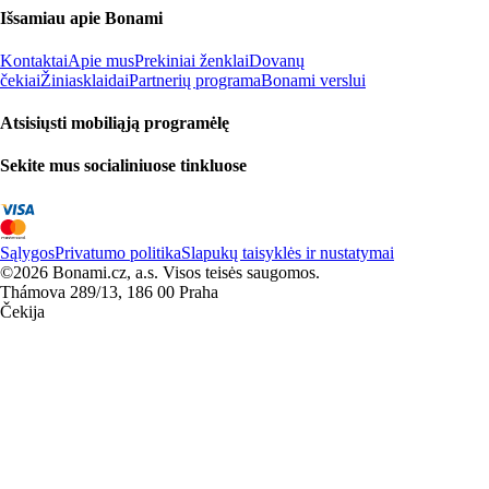
Išsamiau apie Bonami
Kontaktai
Apie mus
Prekiniai ženklai
Dovanų
čekiai
Žiniasklaidai
Partnerių programa
Bonami verslui
Atsisiųsti mobiliąją programėlę
Sekite mus socialiniuose tinkluose
Sąlygos
Privatumo politika
Slapukų taisyklės ir nustatymai
©2026 Bonami.cz, a.s. Visos teisės saugomos.
Thámova 289/13, 186 00 Praha
Čekija