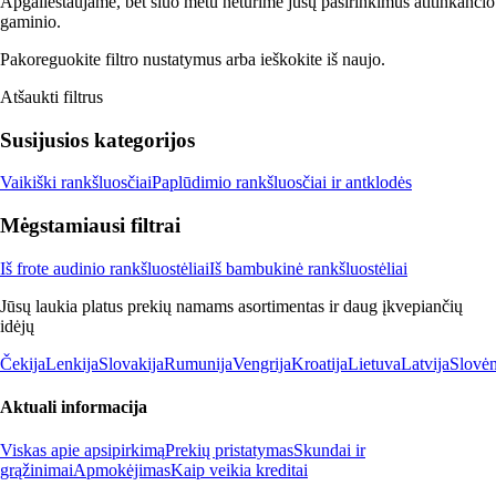
Apgailestaujame, bet šiuo metu neturime jūsų pasirinkimus atitinkančio
gaminio.
Pakoreguokite filtro nustatymus arba ieškokite iš naujo.
Atšaukti filtrus
Susijusios kategorijos
Vaikiški rankšluosčiai
Paplūdimio rankšluosčiai ir antklodės
Mėgstamiausi filtrai
Iš frote audinio rankšluostėliai
Iš bambukinė rankšluostėliai
Jūsų laukia platus prekių namams asortimentas ir daug įkvepiančių
idėjų
Čekija
Lenkija
Slovakija
Rumunija
Vengrija
Kroatija
Lietuva
Latvija
Slovėn
Aktuali informacija
Viskas apie apsipirkimą
Prekių pristatymas
Skundai ir
grąžinimai
Apmokėjimas
Kaip veikia kreditai