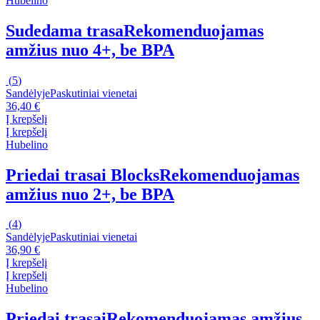
Hubelino
Sudedama trasa
Rekomenduojamas
amžius nuo 4+, be BPA
(
5
)
Sandėlyje
Paskutiniai vienetai
36,40 €
Į krepšelį
Į krepšelį
Hubelino
Priedai trasai Blocks
Rekomenduojamas
amžius nuo 2+, be BPA
(
4
)
Sandėlyje
Paskutiniai vienetai
36,90 €
Į krepšelį
Į krepšelį
Hubelino
Priedai trasai
Rekomenduojamas amžius