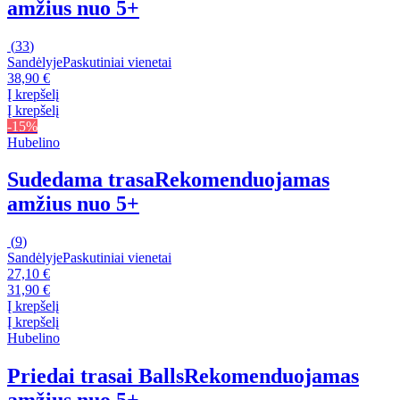
amžius nuo 5+
(
33
)
Sandėlyje
Paskutiniai vienetai
38,90 €
Į krepšelį
Į krepšelį
-15%
Hubelino
Sudedama trasa
Rekomenduojamas
amžius nuo 5+
(
9
)
Sandėlyje
Paskutiniai vienetai
27,10 €
31,90 €
Į krepšelį
Į krepšelį
Hubelino
Priedai trasai Balls
Rekomenduojamas