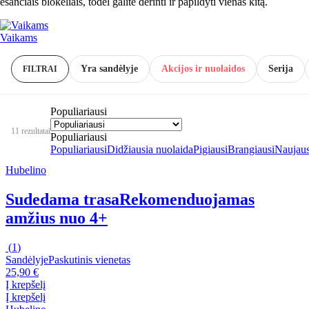
esančiais blokeliais, todėl galite derinti ir papildyti vienas kitą.
Vaikams
Yra sandėlyje
Akcijos ir nuolaidos
Serija
FILTRAI
Populiariausi
11 rezultatai
Populiariausi
Populiariausi
Didžiausia nuolaida
Pigiausi
Brangiausi
Naujaus
Hubelino
Sudedama trasa
Rekomenduojamas
amžius nuo 4+
(
1
)
Sandėlyje
Paskutinis vienetas
25,90 €
Į krepšelį
Į krepšelį