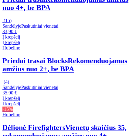
nuo 4+, be BPA
(
15
)
Sandėlyje
Paskutiniai vienetai
33,90 €
Į krepšelį
Į krepšelį
Hubelino
Priedai trasai Blocks
Rekomenduojamas
amžius nuo 2+, be BPA
(
4
)
Sandėlyje
Paskutiniai vienetai
35,90 €
Į krepšelį
Į krepšelį
-15%
Hubelino
Dėlionė Firefighters
Vienetų skaičius 35,
rekomenduojamas amžius nuo 4+