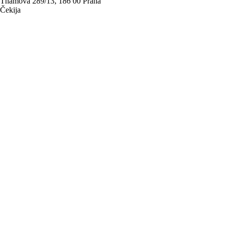
Thámova 289/13, 186 00 Praha
Čekija