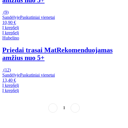
amžius nuo 5+
(
9
)
Sandėlyje
Paskutiniai vienetai
10,90 €
Į krepšelį
Į krepšelį
Hubelino
Priedai trasai Mat
Rekomenduojamas
amžius nuo 5+
(
12
)
Sandėlyje
Paskutiniai vienetai
13,40 €
Į krepšelį
Į krepšelį
1