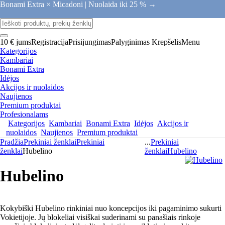
Bonami Extra × Micadoni |
Nuolaida iki 25 % →
10 € jums
Registracija
Prisijungimas
Palyginimas
Krepšelis
Menu
Kategorijos
Kambariai
Bonami Extra
Idėjos
Akcijos ir nuolaidos
Naujienos
Premium produktai
Profesionalams
Kategorijos
Kambariai
Bonami Extra
Idėjos
Akcijos ir
nuolaidos
Naujienos
Premium produktai
Pradžia
Prekiniai ženklai
Prekiniai
...
Prekiniai
ženklai
Hubelino
ženklai
Hubelino
Hubelino
Kokybiški Hubelino rinkiniai nuo koncepcijos iki pagaminimo sukurti
Vokietijoje. Jų blokeliai visiškai suderinami su panašiais rinkoje