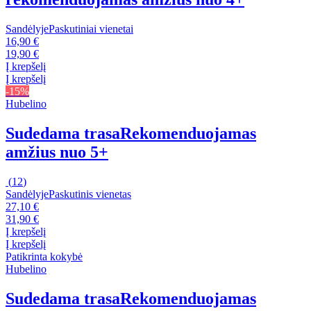
Sandėlyje
Paskutiniai vienetai
16,90 €
19,90 €
Į krepšelį
Į krepšelį
-15%
Hubelino
Sudedama trasa
Rekomenduojamas
amžius nuo 5+
(
12
)
Sandėlyje
Paskutinis vienetas
27,10 €
31,90 €
Į krepšelį
Į krepšelį
Patikrinta kokybė
Hubelino
Sudedama trasa
Rekomenduojamas