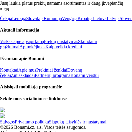
Jūsų laukia platus prekių namams asortimentas ir daug įkvepiančių
idėjų
Čekija
Lenkija
Slovakija
Rumunija
Vengrija
Kroatija
Lietuva
Latvija
Slovėn
Aktuali informacija
Viskas apie apsipirkimą
Prekių pristatymas
Skundai ir
grąžinimai
Apmokėjimas
Kaip veikia kreditai
Išsamiau apie Bonami
Kontaktai
Apie mus
Prekiniai ženklai
Dovanų
čekiai
Žiniasklaidai
Partnerių programa
Bonami verslui
Atsisiųsti mobiliąją programėlę
Sekite mus socialiniuose tinkluose
Sąlygos
Privatumo politika
Slapukų taisyklės ir nustatymai
©2026 Bonami.cz, a.s. Visos teisės saugomos.