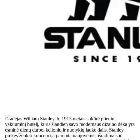
Išradėjas William Stanley Jr. 1913 metais sukūrė plieninį
vakuuminį butelį, kuris šiandien savo modernaus dizaino dėka yra
esminė dienų darbe, kelionių ir nuotykių lauke dalis. Stanley
prekės ženklo koncepcija paremta naujovėmis, išradimais ir