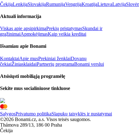
Čekija
Lenkija
Slovakija
Rumunija
Vengrija
Kroatija
Lietuva
Latvija
Slovėn
Aktuali informacija
Viskas apie apsipirkimą
Prekių pristatymas
Skundai ir
grąžinimai
Apmokėjimas
Kaip veikia kreditai
Išsamiau apie Bonami
Kontaktai
Apie mus
Prekiniai ženklai
Dovanų
čekiai
Žiniasklaidai
Partnerių programa
Bonami verslui
Atsisiųsti mobiliąją programėlę
Sekite mus socialiniuose tinkluose
Sąlygos
Privatumo politika
Slapukų taisyklės ir nustatymai
©2026 Bonami.cz, a.s. Visos teisės saugomos.
Thámova 289/13, 186 00 Praha
Čekija