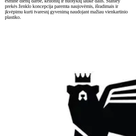
esminė dienų darbe, kelionių ir nuotykių lauke dalis. Stanley
prekės ženklo koncepcija paremta naujovėmis, išradimais ir
įkvėpimu kurti tvaresnį gyvenimą naudojant mažiau vienkartinio
plastiko.