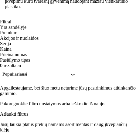
įkvėpimu kurti tvaresnį gyvenimą naudojant mažiau vienkartinio
plastiko.
Filtrai
Yra sandėlyje
Premium
Akcijos ir nuolaidos
Serija
Kaina
Prieinamumas
Pasiūlymo tipas
0 rezultatai
Populiariausi
Apgailestaujame, bet šiuo metu neturime jūsų pasirinkimus atitinkančio
gaminio.
Pakoreguokite filtro nustatymus arba ieškokite iš naujo.
Atšaukti filtrus
Jūsų laukia platus prekių namams asortimentas ir daug įkvepiančių
idėjų