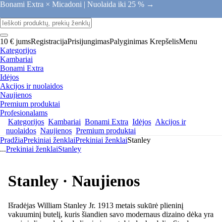
Bonami Extra × Micadoni |
Nuolaida iki 25 % →
10 € jums
Registracija
Prisijungimas
Palyginimas
Krepšelis
Menu
Kategorijos
Kambariai
Bonami Extra
Idėjos
Akcijos ir nuolaidos
Naujienos
Premium produktai
Profesionalams
Kategorijos
Kambariai
Bonami Extra
Idėjos
Akcijos ir
nuolaidos
Naujienos
Premium produktai
Pradžia
Prekiniai ženklai
Prekiniai ženklai
Stanley
...
Prekiniai ženklai
Stanley
Stanley · Naujienos
Išradėjas William Stanley Jr. 1913 metais sukūrė plieninį
vakuuminį butelį, kuris šiandien savo modernaus dizaino dėka yra