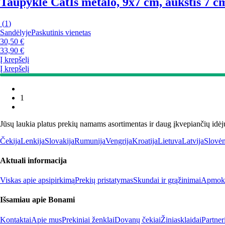
Taupyklė Cat
Iš metalo, 9x7 cm, aukštis 7 c
(
1
)
Sandėlyje
Paskutinis vienetas
30,50 €
33,90 €
Į krepšelį
Į krepšelį
1
Jūsų laukia platus prekių namams asortimentas ir daug įkvepiančių idėj
Čekija
Lenkija
Slovakija
Rumunija
Vengrija
Kroatija
Lietuva
Latvija
Slovėn
Aktuali informacija
Viskas apie apsipirkimą
Prekių pristatymas
Skundai ir grąžinimai
Apmokė
Išsamiau apie Bonami
Kontaktai
Apie mus
Prekiniai ženklai
Dovanų čekiai
Žiniasklaidai
Partne