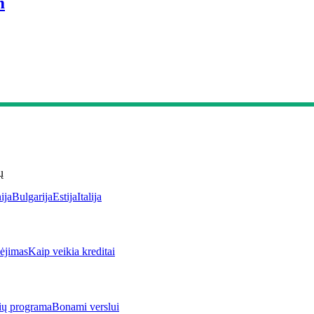
m
ų
ija
Bulgarija
Estija
Italija
jimas
Kaip veikia kreditai
rių programa
Bonami verslui