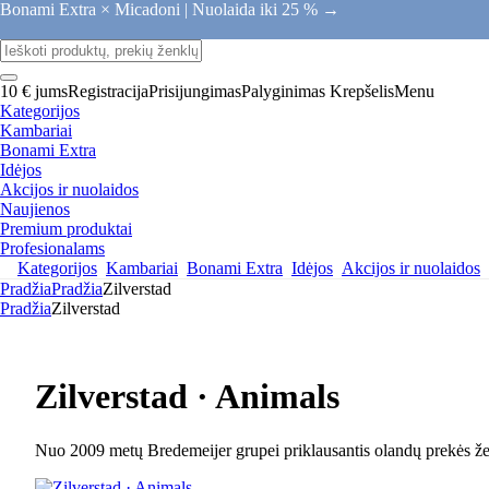
Bonami Extra × Micadoni |
Nuolaida iki 25 % →
10 € jums
Registracija
Prisijungimas
Palyginimas
Krepšelis
Menu
Kategorijos
Kambariai
Bonami Extra
Idėjos
Akcijos ir nuolaidos
Naujienos
Premium produktai
Profesionalams
Kategorijos
Kambariai
Bonami Extra
Idėjos
Akcijos ir nuolaidos
Pradžia
Pradžia
Zilverstad
Pradžia
Zilverstad
Zilverstad · Animals
Nuo 2009 metų Bredemeijer grupei priklausantis olandų prekės žen