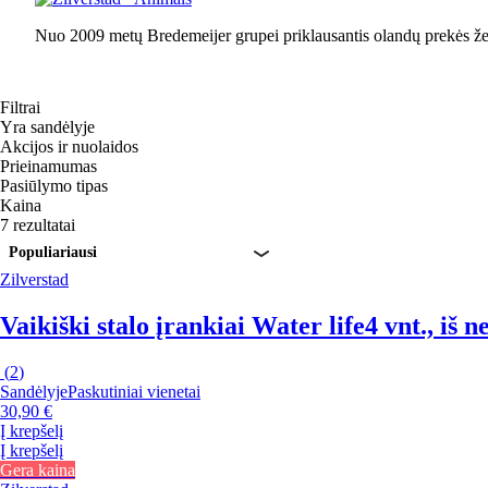
Nuo 2009 metų Bredemeijer grupei priklausantis olandų prekės žen
Filtrai
Yra sandėlyje
Akcijos ir nuolaidos
Prieinamumas
Pasiūlymo tipas
Kaina
7 rezultatai
Populiariausi
Zilverstad
Vaikiški stalo įrankiai Water life
4 vnt., iš 
(
2
)
Sandėlyje
Paskutiniai vienetai
30,90 €
Į krepšelį
Į krepšelį
Gera kaina