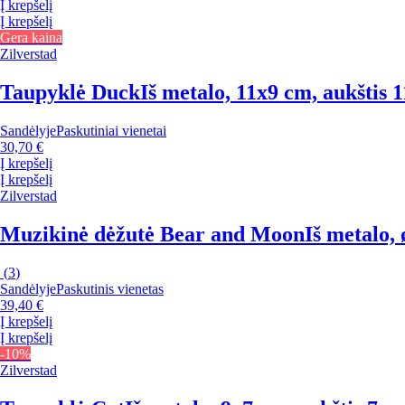
Į krepšelį
Į krepšelį
Gera kaina
Zilverstad
Taupyklė Duck
Iš metalo, 11x9 cm, aukštis 
Sandėlyje
Paskutiniai vienetai
30,70 €
Į krepšelį
Į krepšelį
Zilverstad
Muzikinė dėžutė Bear and Moon
Iš metalo, 
(
3
)
Sandėlyje
Paskutinis vienetas
39,40 €
Į krepšelį
Į krepšelį
-10%
Zilverstad