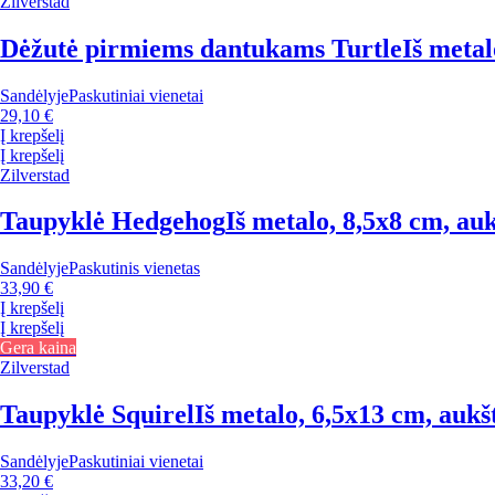
Zilverstad
Dėžutė pirmiems dantukams Turtle
Iš metal
Sandėlyje
Paskutiniai vienetai
29,10 €
Į krepšelį
Į krepšelį
Zilverstad
Taupyklė Hedgehog
Iš metalo, 8,5x8 cm, auk
Sandėlyje
Paskutinis vienetas
33,90 €
Į krepšelį
Į krepšelį
Gera kaina
Zilverstad
Taupyklė Squirel
Iš metalo, 6,5x13 cm, aukš
Sandėlyje
Paskutiniai vienetai
33,20 €