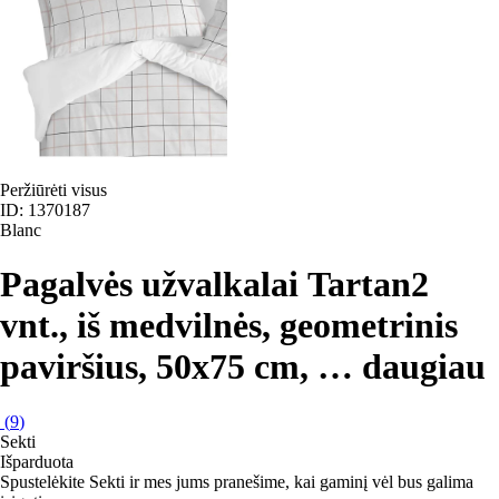
Peržiūrėti visus
ID: 1370187
Blanc
Pagalvės užvalkalai Tartan
2
vnt., iš medvilnės, geometrinis
paviršius, 50x75 cm
, …
daugiau
(
9
)
Sekti
Išparduota
Spustelėkite Sekti ir mes jums pranešime, kai gaminį vėl bus galima