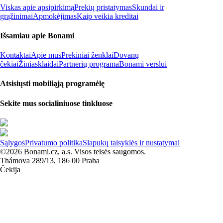
Viskas apie apsipirkimą
Prekių pristatymas
Skundai ir
grąžinimai
Apmokėjimas
Kaip veikia kreditai
Išsamiau apie Bonami
Kontaktai
Apie mus
Prekiniai ženklai
Dovanų
čekiai
Žiniasklaidai
Partnerių programa
Bonami verslui
Atsisiųsti mobiliąją programėlę
Sekite mus socialiniuose tinkluose
Sąlygos
Privatumo politika
Slapukų taisyklės ir nustatymai
©2026 Bonami.cz, a.s. Visos teisės saugomos.
Thámova 289/13, 186 00 Praha
Čekija