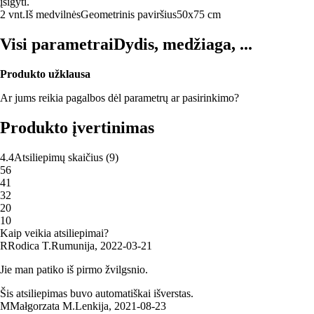
įsigyti.
2 vnt.
Iš medvilnės
Geometrinis paviršius
50x75 cm
Visi parametrai
Dydis, medžiaga, ...
Produkto užklausa
Ar jums reikia pagalbos dėl parametrų ar pasirinkimo?
Produkto įvertinimas
4.4
Atsiliepimų skaičius
(
9
)
5
6
4
1
3
2
2
0
1
0
Kaip veikia atsiliepimai?
R
Rodica T.
Rumunija
,
2022‑03‑21
Jie man patiko iš pirmo žvilgsnio.
Šis atsiliepimas buvo automatiškai išverstas.
M
Małgorzata M.
Lenkija
,
2021‑08‑23