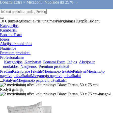
Bonami Extra × Micadoni |
Nuolaida iki 25 % →
10 € jums
Registracija
Prisijungimas
Palyginimas
Krepšelis
Menu
Kategorijos
Kambariai
Bonami Extra
Idėjos
Akcijos ir nuolaidos
Naujienos
Premium produktai
Profesionalams
Kategorijos
Kambariai
Bonami Extra
Idėjos
Akcijos ir
nuolaidos
Naujienos
Premium produktai
Pradžia
Kategorijos
Tekstilė
Miegamojo tekstilė
Patalynė
Miegamojo
pagalvių užvalkalai
Miegamojo pagalvių užvalkalai
...
Patalynė
Miegamojo pagalvių užvalkalai
Rodyti galeriją