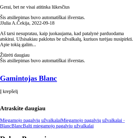
Gerai, bet ne visai atitinka lūkesčius
Šis atsiliepimas buvo automatiškai išverstas.
J
Julia A.
Čekija
,
2022‑09‑18
Aš tarsi nesupratau, kaip juokaujama, kad patalynė parduodama
atskirai. Užsisakiau paklotus be užvalkalų, kuriuos turėjau nusipirkti.
Apie tokią galim...
Žiūrėti daugiau
Šis atsiliepimas buvo automatiškai išverstas.
Gamintojas Blanc
Į krepšelį
Atraskite daugiau
Miegamojo pagalvių užvalkalai
Miegamojo pagalvių užvalkalai ·
Blanc
Blanc
Balti miegamojo pagalvių užvalkalai