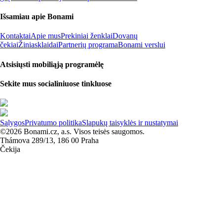
Išsamiau apie Bonami
Kontaktai
Apie mus
Prekiniai ženklai
Dovanų
čekiai
Žiniasklaidai
Partnerių programa
Bonami verslui
Atsisiųsti mobiliąją programėlę
Sekite mus socialiniuose tinkluose
Sąlygos
Privatumo politika
Slapukų taisyklės ir nustatymai
©2026 Bonami.cz, a.s. Visos teisės saugomos.
Thámova 289/13, 186 00 Praha
Čekija