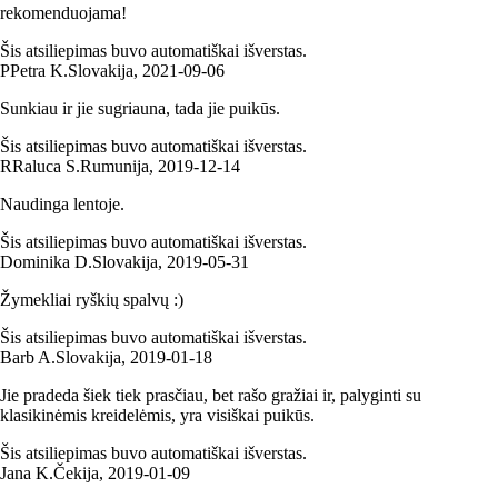
rekomenduojama!
Šis atsiliepimas buvo automatiškai išverstas.
P
Petra K.
Slovakija
,
2021‑09‑06
Sunkiau ir jie sugriauna, tada jie puikūs.
Šis atsiliepimas buvo automatiškai išverstas.
R
Raluca S.
Rumunija
,
2019‑12‑14
Naudinga lentoje.
Šis atsiliepimas buvo automatiškai išverstas.
Dominika D.
Slovakija
,
2019‑05‑31
Žymekliai ryškių spalvų :)
Šis atsiliepimas buvo automatiškai išverstas.
Barb A.
Slovakija
,
2019‑01‑18
Jie pradeda šiek tiek prasčiau, bet rašo gražiai ir, palyginti su
klasikinėmis kreidelėmis, yra visiškai puikūs.
Šis atsiliepimas buvo automatiškai išverstas.
Jana K.
Čekija
,
2019‑01‑09