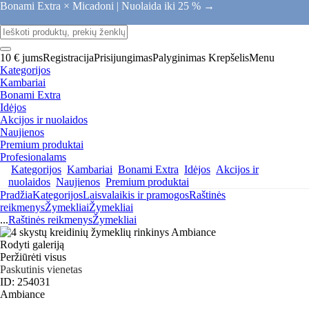
Bonami Extra × Micadoni |
Nuolaida iki 25 % →
10 € jums
Registracija
Prisijungimas
Palyginimas
Krepšelis
Menu
Kategorijos
Kambariai
Bonami Extra
Idėjos
Akcijos ir nuolaidos
Naujienos
Premium produktai
Profesionalams
Kategorijos
Kambariai
Bonami Extra
Idėjos
Akcijos ir
nuolaidos
Naujienos
Premium produktai
Pradžia
Kategorijos
Laisvalaikis ir pramogos
Raštinės
reikmenys
Žymekliai
Žymekliai
...
Raštinės reikmenys
Žymekliai
Rodyti galeriją
Peržiūrėti visus
Paskutinis vienetas
ID: 254031
Ambiance