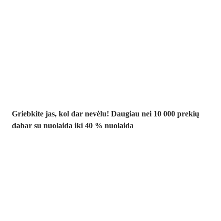
Summer Sale
iki -40 %
Griebkite jas, kol dar nevėlu! Daugiau nei 10 000 prekių
dabar su nuolaida iki 40 % nuolaida
Sodas su
nuolaida