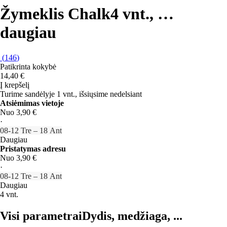
Žymeklis Chalk
4 vnt.
, …
daugiau
(
146
)
Patikrinta kokybė
14,40 €
Į krepšelį
Turime sandėlyje 1 vnt., išsiųsime nedelsiant
Atsiėmimas vietoje
Nuo 3,90 €
·
08‑12 Tre – 18 Ant
Daugiau
Pristatymas adresu
Nuo 3,90 €
·
08‑12 Tre – 18 Ant
Daugiau
4 vnt.
Visi parametrai
Dydis, medžiaga, ...