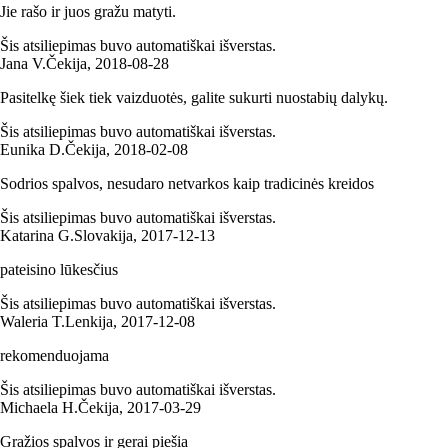
Jie rašo ir juos gražu matyti.
Šis atsiliepimas buvo automatiškai išverstas.
Jana V.
Čekija
,
2018‑08‑28
Pasitelkę šiek tiek vaizduotės, galite sukurti nuostabių dalykų.
Šis atsiliepimas buvo automatiškai išverstas.
Eunika D.
Čekija
,
2018‑02‑08
Sodrios spalvos, nesudaro netvarkos kaip tradicinės kreidos
Šis atsiliepimas buvo automatiškai išverstas.
Katarina G.
Slovakija
,
2017‑12‑13
pateisino lūkesčius
Šis atsiliepimas buvo automatiškai išverstas.
Waleria T.
Lenkija
,
2017‑12‑08
rekomenduojama
Šis atsiliepimas buvo automatiškai išverstas.
Michaela H.
Čekija
,
2017‑03‑29
Gražios spalvos ir gerai piešia