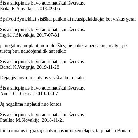
Šis atsiliepimas buvo automatiškai išverstas.
Erika K.
Slovakija
,
2019‑09‑05
Spalvoti žymekliai visiškai patikimai neatsipalaiduoja; bet viskas gerai
Šis atsiliepimas buvo automatiškai išverstas.
Ingrid J.
Slovakija
,
2017‑07‑31
jų negalima nuplauti nuo plokštės, jie palieka pėdsakus, matyt, jie
turėtų būti naudojami tik ant stiklo
Šis atsiliepimas buvo automatiškai išverstas.
Bartel K.
Vengrija
,
2019‑11‑28
Deja, jis buvo pristatytas visiškai be reikalo.
Šis atsiliepimas buvo automatiškai išverstas.
Aneta Ch.
Čekija
,
2019‑02‑07
Jų negalima nuplauti nuo lentos
Šis atsiliepimas buvo automatiškai išverstas.
Paulína M.
Slovakija
,
2018‑11‑21
funkcionalus ir gražių spalvų pasaulio žemėlapis, taip pat su Bonami