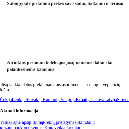
Sutaupykite pirkdami prekes savo sodui, balkonui ir terasai
Premium su
nuolaida
Atrinktos premium kolekcijos jūsų namams dabar dar
palankesnėmis kainomis
Jūsų laukia platus prekių namams asortimentas ir daug įkvepiančių
idėjų
Čekija
Lenkija
Slovakija
Rumunija
Vengrija
Kroatija
Lietuva
Latvija
Slovėn
Aktuali informacija
Viskas apie apsipirkimą
Prekių pristatymas
Skundai ir
grąžinimai
Apmokėjimas
Kaip veikia kreditai