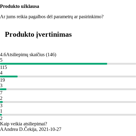
Produkto užklausa
Ar jums reikia pagalbos dėl parametrų ar pasirinkimo?
Produkto įvertinimas
4.6
Atsiliepimų skaičius
(
146
)
5
115
4
19
3
7
2
3
1
2
Kaip veikia atsiliepimai?
A
Andrea D.
Čekija
,
2021‑10‑27