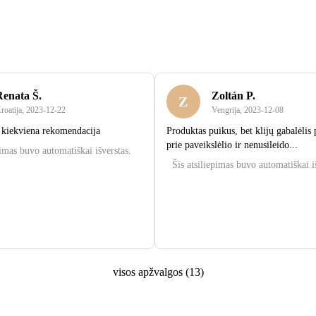
Renata Š.
Zoltán P.
Z
roatija
,
2023‑12‑22
Vengrija
,
2023‑12‑08
 kiekviena rekomendacija
Produktas puikus, bet klijų gabalėlis 
prie paveikslėlio ir nenusileido...
pimas buvo automatiškai išverstas.
Šis atsiliepimas buvo automatiškai i
visos apžvalgos
(
13
)