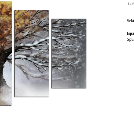
(
29
Sekt
Išp
Spus