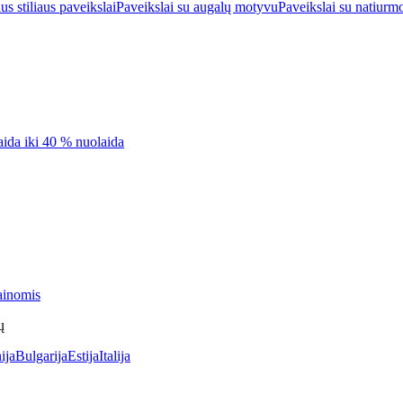
s stiliaus paveikslai
Paveikslai su augalų motyvu
Paveikslai su natiurm
aida iki 40 % nuolaida
ainomis
ų
ija
Bulgarija
Estija
Italija