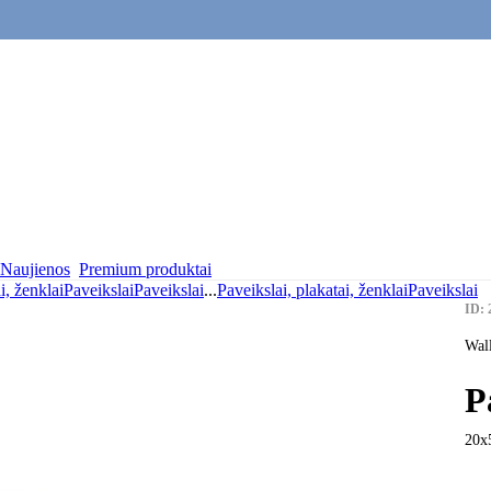
Naujienos
Premium produktai
i, ženklai
Paveikslai
Paveikslai
...
Paveikslai, plakatai, ženklai
Paveikslai
ID: 
Wall
P
20x