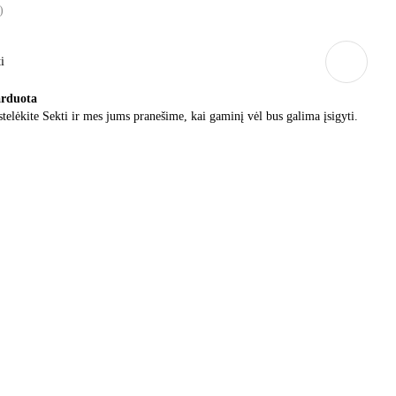
)
i
arduota
telėkite Sekti ir mes jums pranešime, kai gaminį vėl bus galima įsigyti.