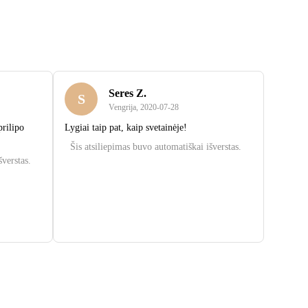
Seres Z.
S
Vengrija
,
2020‑07‑28
prilipo
Lygiai taip pat, kaip svetainėje!
Šis atsiliepimas buvo automatiškai išverstas.
šverstas.