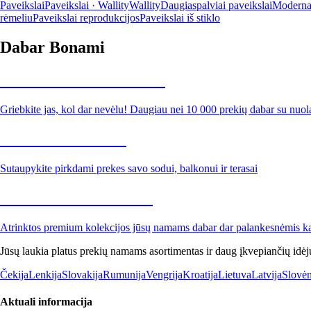
Paveikslai
Paveikslai · Wallity
Wallity
Daugiaspalviai paveikslai
Modernau
rėmeliu
Paveikslai reprodukcijos
Paveikslai iš stiklo
Dabar Bonami
Summer Sale iki -40 %
Griebkite jas, kol dar nevėlu! Daugiau nei 10 000 prekių dabar su nuol
Sodas su nuolaida
Sutaupykite pirkdami prekes savo sodui, balkonui ir terasai
Premium su nuolaida
Atrinktos premium kolekcijos jūsų namams dabar dar palankesnėmis k
Jūsų laukia platus prekių namams asortimentas ir daug įkvepiančių idėj
Čekija
Lenkija
Slovakija
Rumunija
Vengrija
Kroatija
Lietuva
Latvija
Slovėn
Aktuali informacija