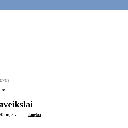
277838
ity
aveikslai
50 cm, 5 vnt.
, …
daugiau