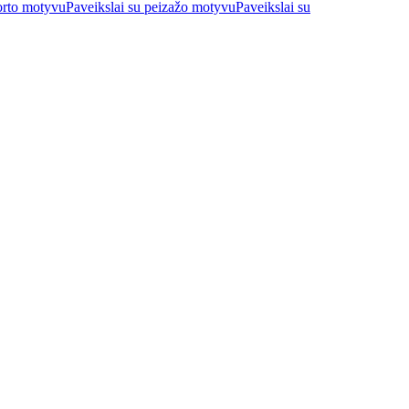
orto motyvu
Paveikslai su peizažo motyvu
Paveikslai su