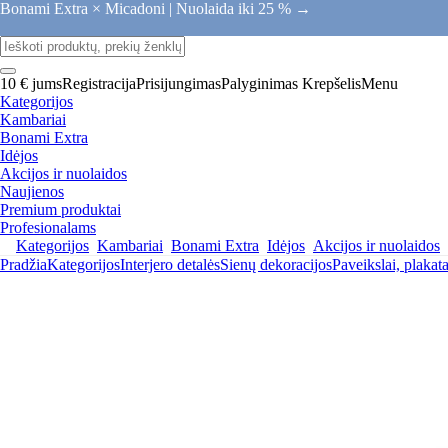
Bonami Extra × Micadoni |
Nuolaida iki 25 % →
10 € jums
Registracija
Prisijungimas
Palyginimas
Krepšelis
Menu
Kategorijos
Kambariai
Bonami Extra
Idėjos
Akcijos ir nuolaidos
Naujienos
Premium produktai
Profesionalams
Kategorijos
Kambariai
Bonami Extra
Idėjos
Akcijos ir nuolaidos
Pradžia
Kategorijos
Interjero detalės
Sienų dekoracijos
Paveikslai, plakata