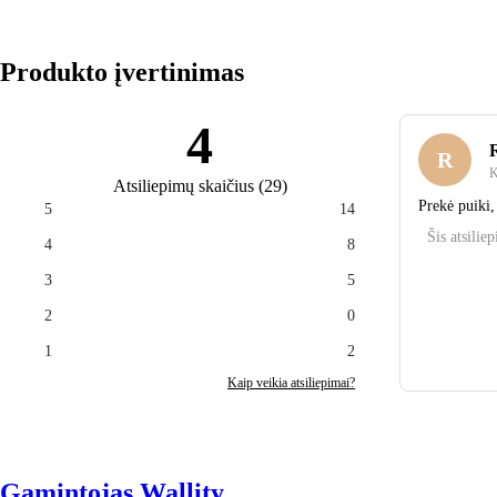
Produkto įvertinimas
4
R
K
Atsiliepimų skaičius
(
29
)
Prekė puiki,
5
14
Šis atsilie
4
8
3
5
2
0
1
2
Kaip veikia atsiliepimai?
Gamintojas Wallity