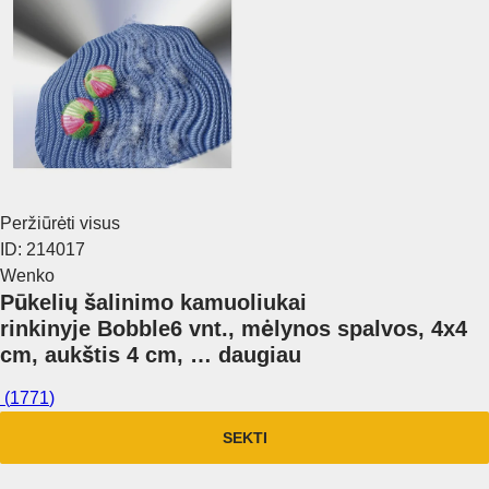
Peržiūrėti visus
ID: 214017
Wenko
Pūkelių šalinimo kamuoliukai
rinkinyje Bobble
6 vnt., mėlynos spalvos, 4x4
cm, aukštis 4 cm
, …
daugiau
(
1771
)
SEKTI