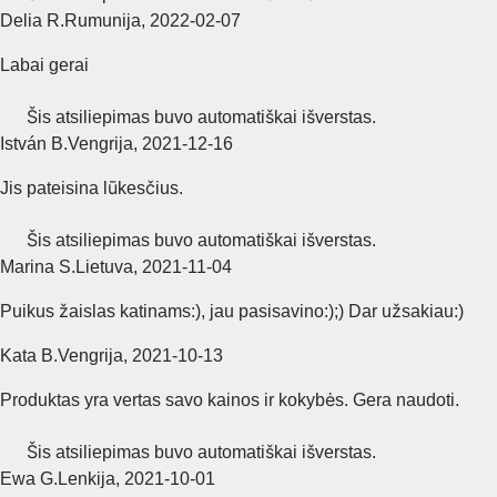
Delia R.
Rumunija
,
2022‑02‑07
Labai gerai
Šis atsiliepimas buvo automatiškai išverstas.
István B.
Vengrija
,
2021‑12‑16
Jis pateisina lūkesčius.
Šis atsiliepimas buvo automatiškai išverstas.
Marina S.
Lietuva
,
2021‑11‑04
Puikus žaislas katinams:), jau pasisavino:);) Dar užsakiau:)
Kata B.
Vengrija
,
2021‑10‑13
Produktas yra vertas savo kainos ir kokybės. Gera naudoti.
Šis atsiliepimas buvo automatiškai išverstas.
Ewa G.
Lenkija
,
2021‑10‑01