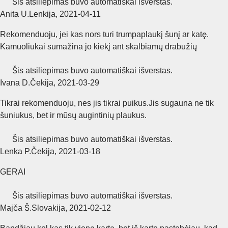
Šis atsiliepimas buvo automatiškai išverstas.
Anita U.
Lenkija
,
2021‑04‑11
Rekomenduoju, jei kas nors turi trumpaplaukį šunį ar katę.
Kamuoliukai sumažina jo kiekį ant skalbiamų drabužių
Šis atsiliepimas buvo automatiškai išverstas.
Ivana D.
Čekija
,
2021‑03‑29
Tikrai rekomenduoju, nes jis tikrai puikus.Jis sugauna ne tik
šuniukus, bet ir mūsų augintinių plaukus.
Šis atsiliepimas buvo automatiškai išverstas.
Lenka P.
Čekija
,
2021‑03‑18
GERAI
Šis atsiliepimas buvo automatiškai išverstas.
Majča Š.
Slovakija
,
2021‑02‑12