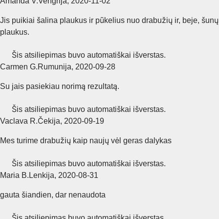
Amanda V.
Vengrija
,
2020‑11‑02
Jis puikiai šalina plaukus ir pūkelius nuo drabužių ir, beje, šunų
plaukus.
Šis atsiliepimas buvo automatiškai išverstas.
Carmen G.
Rumunija
,
2020‑09‑28
Su jais pasiekiau norimą rezultatą.
Šis atsiliepimas buvo automatiškai išverstas.
Vaclava R.
Čekija
,
2020‑09‑19
Mes turime drabužių kaip naujų vėl geras dalykas
Šis atsiliepimas buvo automatiškai išverstas.
Maria B.
Lenkija
,
2020‑08‑31
gauta šiandien, dar nenaudota
Šis atsiliepimas buvo automatiškai išverstas.