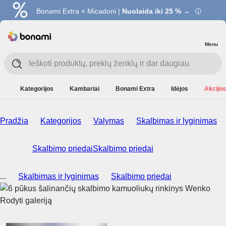
Bonami Extra × Micadoni |
Nuolaida iki 25 % →
Menu
Kategorijos
Kambariai
Bonami Extra
Idėjos
Akcijos
Pradžia
Kategorijos
Valymas
Skalbimas ir lyginimas
Skalbimo priedai
Skalbimo priedai
...
Skalbimas ir lyginimas
Skalbimo priedai
Rodyti galeriją