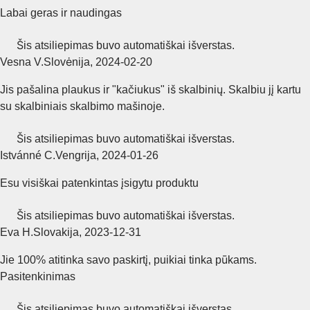
Labai geras ir naudingas
Šis atsiliepimas buvo automatiškai išverstas.
Vesna V.
Slovėnija
,
2024‑02‑20
Jis pašalina plaukus ir "kačiukus" iš skalbinių. Skalbiu jį kartu
su skalbiniais skalbimo mašinoje.
Šis atsiliepimas buvo automatiškai išverstas.
Istvánné C.
Vengrija
,
2024‑01‑26
Esu visiškai patenkintas įsigytu produktu
Šis atsiliepimas buvo automatiškai išverstas.
Eva H.
Slovakija
,
2023‑12‑31
Jie 100% atitinka savo paskirtį, puikiai tinka pūkams.
Pasitenkinimas
Šis atsiliepimas buvo automatiškai išverstas.