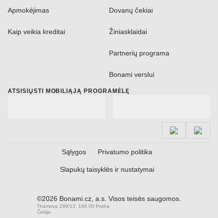
Apmokėjimas
Dovanų čekiai
Kaip veikia kreditai
Žiniasklaidai
Partnerių programa
Bonami verslui
ATSISIŲSTI MOBILIĄJĄ PROGRAMĖLĘ
Sąlygos
Privatumo politika
Slapukų taisyklės ir nustatymai
©2026 Bonami.cz, a.s. Visos teisės saugomos.
Thámova 289/13, 186 00 Praha
Čekija