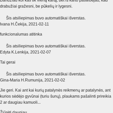
Bandžiau kol kas tik vieną kartą, bet iš karto pastebėjau, kad
drabužiai gražesni, be pūkelių ir lygesni.
Šis atsiliepimas buvo automatiškai išverstas.
Ivana H.
Čekija
,
2021‑02‑11
funkcionalumas atitinka
Šis atsiliepimas buvo automatiškai išverstas.
Edyta K.
Lenkija
,
2021‑02‑07
Tai gerai
Šis atsiliepimas buvo automatiškai išverstas.
Gina-Maria H.
Rumunija
,
2021‑02‑02
Jie geri. Kai ant kai kurių patalynės reikmenų ar patalynės, ant
kurios sėdėjo gyvūnai (turiu šunų), plaukams pašalinti prireikia
2 ar daugiau kamuoli...
Žiūrėti daugiau