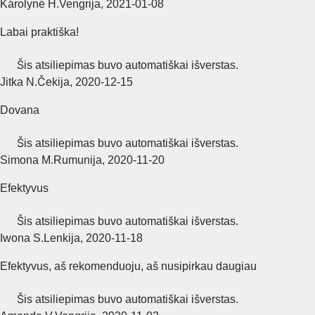
Károlyné H.
Vengrija
,
2021‑01‑08
Labai praktiška!
Šis atsiliepimas buvo automatiškai išverstas.
Jitka N.
Čekija
,
2020‑12‑15
Dovana
Šis atsiliepimas buvo automatiškai išverstas.
Simona M.
Rumunija
,
2020‑11‑20
Efektyvus
Šis atsiliepimas buvo automatiškai išverstas.
Iwona S.
Lenkija
,
2020‑11‑18
Efektyvus, aš rekomenduoju, aš nusipirkau daugiau
Šis atsiliepimas buvo automatiškai išverstas.