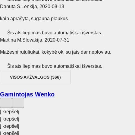
Danuta S.
Lenkija
,
2020‑08‑18
kaip aprašyta, sugauna plaukus
Šis atsiliepimas buvo automatiškai išverstas.
Martina M.
Slovakija
,
2020‑07‑31
Mažesni rutuliukai, kokybė ok, su jais dar neploviau.
Šis atsiliepimas buvo automatiškai išverstas.
VISOS APŽVALGOS
(
366
)
Gamintojas Wenko
Į krepšelį
Į krepšelį
Į krepšelį
Į krepšelį