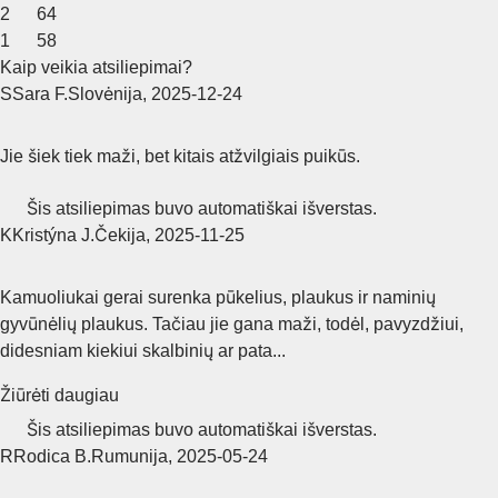
2
64
1
58
Kaip veikia atsiliepimai?
S
Sara F.
Slovėnija
,
2025‑12‑24
Jie šiek tiek maži, bet kitais atžvilgiais puikūs.
Šis atsiliepimas buvo automatiškai išverstas.
K
Kristýna J.
Čekija
,
2025‑11‑25
Kamuoliukai gerai surenka pūkelius, plaukus ir naminių
gyvūnėlių plaukus. Tačiau jie gana maži, todėl, pavyzdžiui,
didesniam kiekiui skalbinių ar pata...
Žiūrėti daugiau
Šis atsiliepimas buvo automatiškai išverstas.
R
Rodica B.
Rumunija
,
2025‑05‑24