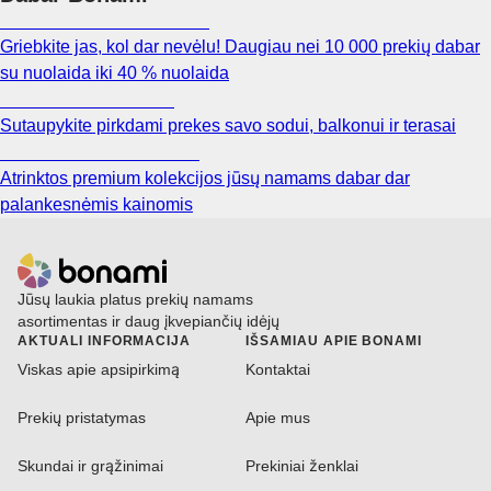
Summer Sale iki -40 %
Griebkite jas, kol dar nevėlu! Daugiau nei 10 000 prekių dabar
su nuolaida iki 40 % nuolaida
Sodas su nuolaida
Sutaupykite pirkdami prekes savo sodui, balkonui ir terasai
Premium su nuolaida
Atrinktos premium kolekcijos jūsų namams dabar dar
palankesnėmis kainomis
Jūsų laukia platus prekių namams
asortimentas ir daug įkvepiančių idėjų
AKTUALI INFORMACIJA
IŠSAMIAU APIE BONAMI
Viskas apie apsipirkimą
Kontaktai
Prekių pristatymas
Apie mus
Skundai ir grąžinimai
Prekiniai ženklai