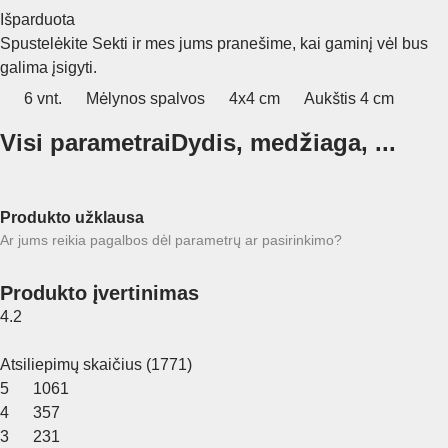
Išparduota
Spustelėkite Sekti ir mes jums pranešime, kai gaminį vėl bus
galima įsigyti.
6 vnt.
Mėlynos spalvos
4x4 cm
Aukštis 4 cm
Visi parametrai
Dydis, medžiaga, ...
Produkto užklausa
Ar jums reikia pagalbos dėl parametrų ar pasirinkimo?
Produkto įvertinimas
4.2
Atsiliepimų skaičius
(
1771
)
5
1061
4
357
3
231