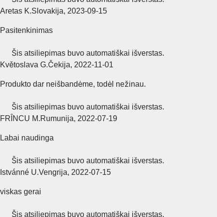
Aretas K.
Slovakija
,
2023‑09‑15
Pasitenkinimas
Šis atsiliepimas buvo automatiškai išverstas.
Květoslava G.
Čekija
,
2022‑11‑01
Produkto dar neišbandėme, todėl nežinau.
Šis atsiliepimas buvo automatiškai išverstas.
FRÎNCU M.
Rumunija
,
2022‑07‑19
Labai naudinga
Šis atsiliepimas buvo automatiškai išverstas.
Istvánné U.
Vengrija
,
2022‑07‑15
viskas gerai
Šis atsiliepimas buvo automatiškai išverstas.