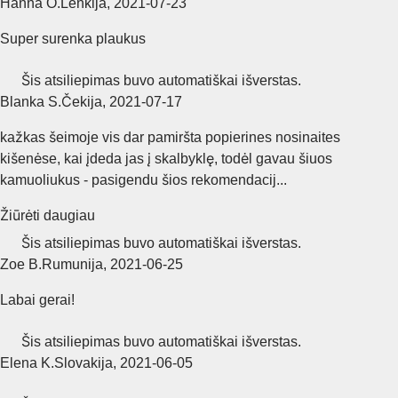
Hanna O.
Lenkija
,
2021‑07‑23
Super surenka plaukus
Šis atsiliepimas buvo automatiškai išverstas.
Blanka S.
Čekija
,
2021‑07‑17
kažkas šeimoje vis dar pamiršta popierines nosinaites
kišenėse, kai įdeda jas į skalbyklę, todėl gavau šiuos
kamuoliukus - pasigendu šios rekomendacij...
Žiūrėti daugiau
Šis atsiliepimas buvo automatiškai išverstas.
Zoe B.
Rumunija
,
2021‑06‑25
Labai gerai!
Šis atsiliepimas buvo automatiškai išverstas.
Elena K.
Slovakija
,
2021‑06‑05