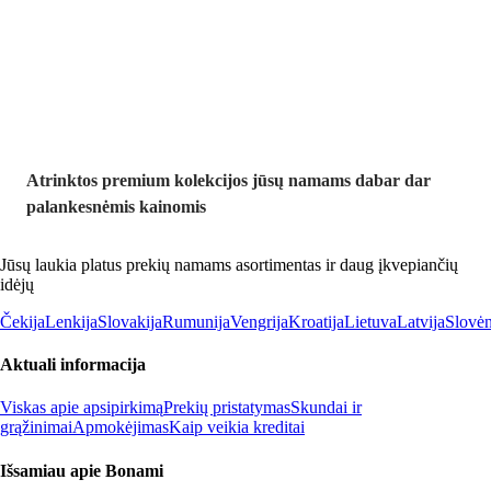
Premium su
nuolaida
Atrinktos premium kolekcijos jūsų namams dabar dar
palankesnėmis kainomis
Jūsų laukia platus prekių namams asortimentas ir daug įkvepiančių
idėjų
Čekija
Lenkija
Slovakija
Rumunija
Vengrija
Kroatija
Lietuva
Latvija
Slovėn
Aktuali informacija
Viskas apie apsipirkimą
Prekių pristatymas
Skundai ir
grąžinimai
Apmokėjimas
Kaip veikia kreditai
Išsamiau apie Bonami