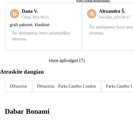
Kaip veikia atsiliepimai?
Dana V.
Alexandra Š.
D
A
Čekija
,
2021‑09‑21
Slovakija
,
2021‑09‑17
graži pakuotė, klasikinė
Šis atsiliepimas buvo aut
Šis atsiliepimas buvo automatiškai
išverstas.
išverstas.
visos apžvalgos
(
7
)
Atraskite daugiau
Difuzoriai
Difuzoriai · Parks Candles London
Parks Candles 
Dabar Bonami