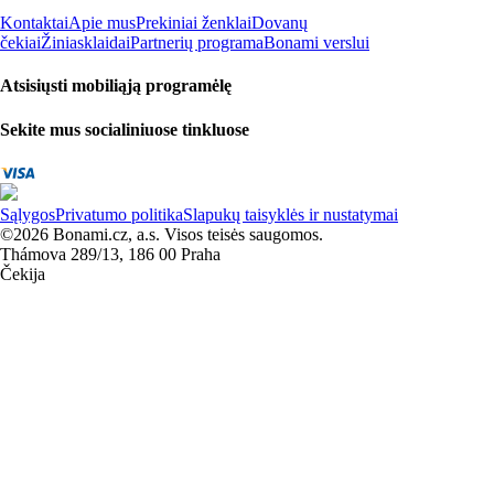
Kontaktai
Apie mus
Prekiniai ženklai
Dovanų
čekiai
Žiniasklaidai
Partnerių programa
Bonami verslui
Atsisiųsti mobiliąją programėlę
Sekite mus socialiniuose tinkluose
Sąlygos
Privatumo politika
Slapukų taisyklės ir nustatymai
©2026 Bonami.cz, a.s. Visos teisės saugomos.
Thámova 289/13, 186 00 Praha
Čekija