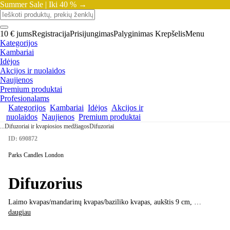
Summer Sale |
Iki 40 % →
10 € jums
Registracija
Prisijungimas
Palyginimas
Krepšelis
Menu
Kategorijos
Kambariai
Idėjos
Akcijos ir nuolaidos
Naujienos
Premium produktai
Profesionalams
Kategorijos
Kambariai
Idėjos
Akcijos ir
nuolaidos
Naujienos
Premium produktai
...
Difuzoriai ir kvapiosios medžiagos
Difuzoriai
ID: 690872
Parks Candles London
Difuzorius
Laimo kvapas/mandarinų kvapas/baziliko kvapas, aukštis 9 cm
, …
daugiau