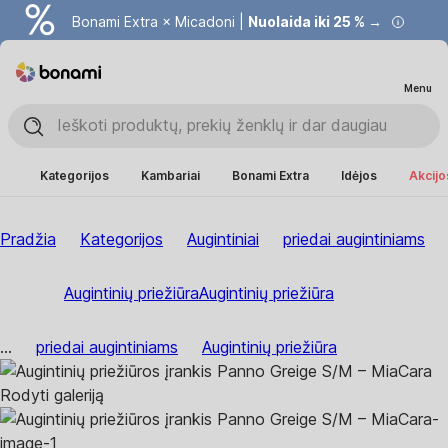
Bonami Extra × Micadoni |
Nuolaida iki 25 % →
Menu
Kategorijos
Kambariai
Bonami Extra
Idėjos
Akcijo
Pradžia
Kategorijos
Augintiniai
priedai augintiniams
Augintinių priežiūra
Augintinių priežiūra
...
priedai augintiniams
Augintinių priežiūra
Rodyti galeriją