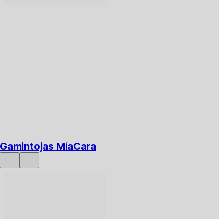
Į KREPŠELĮ
Gamintojas MiaCara