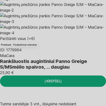
Peržiūrėti visus
(+6)
Premium
Paskutiniai vienetai
ID: 1779994
MiaCara
Rankšluostis augintiniui Panno Greige
S/M
Smėlio spalvos
, …
daugiau
25,90 €
Į KREPŠELĮ
Turime sandėlyje 3 vnt., išsiųsime nedelsiant