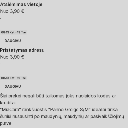
Atsiėmimas vietoje
Nuo 3,90 €
·
08‑13 Ket – 19 Tre
DAUGIAU
Pristatymas adresu
Nuo 3,90 €
·
08‑13 Ket – 19 Tre
DAUGIAU
Šiai prekei negali būti taikomas joks nuolaidos kodas ar
kreditai
"MiaCara" rankšluostis "Panno Greige S/M" idealiai tinka
šuniui nusausinti po maudynių, maudynių ar pasivaikščiojimų
purve.