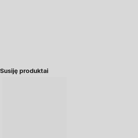
Į KREPŠELĮ
Susiję produktai