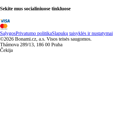
Sekite mus socialiniuose tinkluose
Sąlygos
Privatumo politika
Slapukų taisyklės ir nustatymai
©2026 Bonami.cz, a.s. Visos teisės saugomos.
Thámova 289/13, 186 00 Praha
Čekija