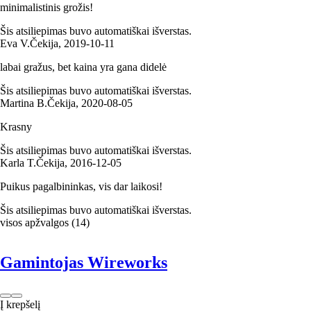
minimalistinis grožis!
Šis atsiliepimas buvo automatiškai išverstas.
Eva V.
Čekija
,
2019‑10‑11
labai gražus, bet kaina yra gana didelė
Šis atsiliepimas buvo automatiškai išverstas.
Martina B.
Čekija
,
2020‑08‑05
Krasny
Šis atsiliepimas buvo automatiškai išverstas.
Karla T.
Čekija
,
2016‑12‑05
Puikus pagalbininkas, vis dar laikosi!
Šis atsiliepimas buvo automatiškai išverstas.
visos apžvalgos
(
14
)
Gamintojas Wireworks
Į krepšelį