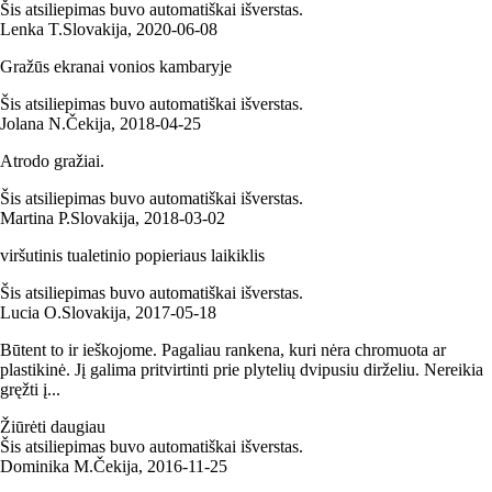
Šis atsiliepimas buvo automatiškai išverstas.
Lenka T.
Slovakija
,
2020‑06‑08
Gražūs ekranai vonios kambaryje
Šis atsiliepimas buvo automatiškai išverstas.
Jolana N.
Čekija
,
2018‑04‑25
Atrodo gražiai.
Šis atsiliepimas buvo automatiškai išverstas.
Martina P.
Slovakija
,
2018‑03‑02
viršutinis tualetinio popieriaus laikiklis
Šis atsiliepimas buvo automatiškai išverstas.
Lucia O.
Slovakija
,
2017‑05‑18
Būtent to ir ieškojome. Pagaliau rankena, kuri nėra chromuota ar
plastikinė. Jį galima pritvirtinti prie plytelių dvipusiu dirželiu. Nereikia
gręžti į...
Žiūrėti daugiau
Šis atsiliepimas buvo automatiškai išverstas.
Dominika M.
Čekija
,
2016‑11‑25