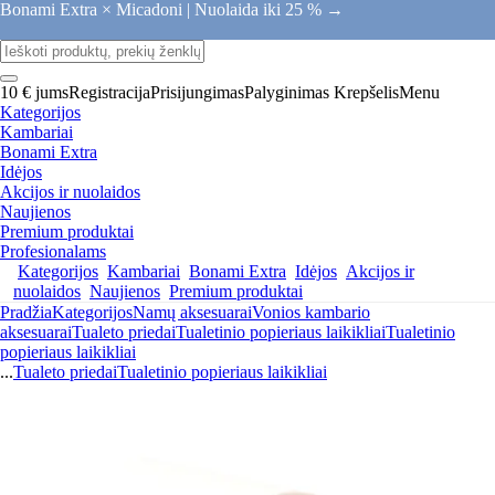
Bonami Extra × Micadoni |
Nuolaida iki 25 % →
10 € jums
Registracija
Prisijungimas
Palyginimas
Krepšelis
Menu
Kategorijos
Kambariai
Bonami Extra
Idėjos
Akcijos ir nuolaidos
Naujienos
Premium produktai
Profesionalams
Kategorijos
Kambariai
Bonami Extra
Idėjos
Akcijos ir
nuolaidos
Naujienos
Premium produktai
Pradžia
Kategorijos
Namų aksesuarai
Vonios kambario
aksesuarai
Tualeto priedai
Tualetinio popieriaus laikikliai
Tualetinio
popieriaus laikikliai
...
Tualeto priedai
Tualetinio popieriaus laikikliai