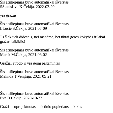
Šis atsiliepimas buvo automatiškai išverstas.
S
Stanislava K.
Čekija
,
2022‑02‑20
yra gražus
Šis atsiliepimas buvo automatiškai išverstas.
L
Lucie S.
Čekija
,
2021‑07‑09
Jis šiek tiek didesnis, nei manėme, bet tikrai geros kokybės ir labai
gražus laikiklis!
Šis atsiliepimas buvo automatiškai išverstas.
Marek M.
Čekija
,
2021‑06‑02
Gražiai atrodo ir yra gerai pagamintas
Šis atsiliepimas buvo automatiškai išverstas.
Melinda T.
Vengrija
,
2021‑05‑21
.
Šis atsiliepimas buvo automatiškai išverstas.
Eva B.
Čekija
,
2020‑10‑22
Gražiai suprojektuotas tualetinio popieriaus laikiklis