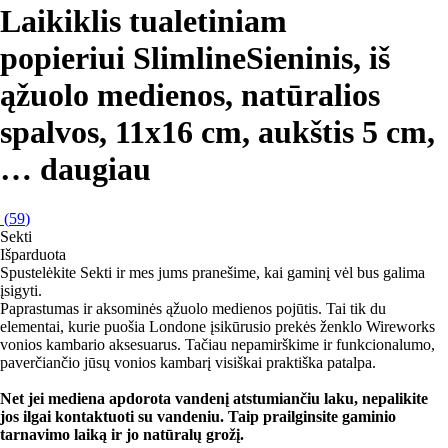
Laikiklis tualetiniam
popieriui Slimline
Sieninis, iš
ąžuolo medienos, natūralios
spalvos, 11x16 cm, aukštis 5 cm
,
…
daugiau
(
59
)
Sekti
Išparduota
Spustelėkite Sekti ir mes jums pranešime, kai gaminį vėl bus galima
įsigyti.
Paprastumas ir aksominės ąžuolo medienos pojūtis. Tai tik du
elementai, kurie puošia Londone įsikūrusio prekės ženklo Wireworks
vonios kambario aksesuarus. Tačiau nepamirškime ir funkcionalumo,
paverčiančio jūsų vonios kambarį visiškai praktiška patalpa.
Net jei mediena apdorota vandenį atstumiančiu laku, nepalikite
jos ilgai kontaktuoti su vandeniu. Taip prailginsite gaminio
tarnavimo laiką ir jo natūralų grožį.