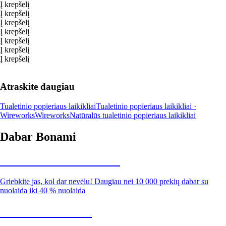
Į krepšelį
Į krepšelį
Į krepšelį
Į krepšelį
Į krepšelį
Į krepšelį
Į krepšelį
Atraskite daugiau
Tualetinio popieriaus laikikliai
Tualetinio popieriaus laikikliai ·
Wireworks
Wireworks
Natūralūs tualetinio popieriaus laikikliai
Dabar Bonami
Summer Sale iki -40 %
Griebkite jas, kol dar nevėlu! Daugiau nei 10 000 prekių dabar su
nuolaida iki 40 % nuolaida
Sodas su nuolaida