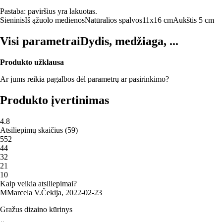
Pastaba: paviršius yra lakuotas.
Sieninis
Iš ąžuolo medienos
Natūralios spalvos
11x16 cm
Aukštis 5 cm
Visi parametrai
Dydis, medžiaga, ...
Produkto užklausa
Ar jums reikia pagalbos dėl parametrų ar pasirinkimo?
Produkto įvertinimas
4.8
Atsiliepimų skaičius
(
59
)
5
52
4
4
3
2
2
1
1
0
Kaip veikia atsiliepimai?
M
Marcela V.
Čekija
,
2022‑02‑23
Gražus dizaino kūrinys