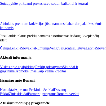
Sutaupykite pirkdami prekes savo sodui, balkonui ir terasai
Premium su nuolaida
Atrinktos premium kolekcijos jūsų namams dabar dar palankesnėmis
kainomis
Jūsų laukia platus prekių namams asortimentas ir daug įkvepiančių
idėjų
Čekija
Lenkija
Slovakija
Rumunija
Vengrija
Kroatija
Lietuva
Latvija
Slovėn
Aktuali informacija
Viskas apie apsipirkimą
Prekių pristatymas
Skundai ir
grąžinimai
Apmokėjimas
Kaip veikia kreditai
Išsamiau apie Bonami
Kontaktai
Apie mus
Prekiniai ženklai
Dovanų
čekiai
Žiniasklaidai
Partnerių programa
Bonami verslui
Atsisiųsti mobiliąją programėlę