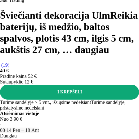
Star Trading
Šviečianti dekoracija Ulm
Reikia
baterijų, iš medžio, baltos
spalvos, plotis 43 cm, ilgis 5 cm,
aukštis 27 cm
, …
daugiau
(
19
)
40 €
Pradinė kaina
52 €
Sutaupykite 12 €
Į KREPŠELĮ
Turime sandėlyje > 5 vnt., išsiųsime nedelsiant
Turime sandėlyje,
pristatysime nedelsiant
Atsiėmimas vietoje
Nuo 3,90 €
·
08‑14 Pen – 18 Ant
Daugiau