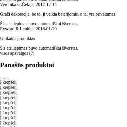
Veronika G.
Čekija
,
2017‑12‑14
Graži dekoracija, be to, ji veikia baterijomis, o tai yra privalumas!
Šis atsiliepimas buvo automatiškai išverstas.
Ryszard R.
Lenkija
,
2016‑01‑20
Unikalus produktas
Šis atsiliepimas buvo automatiškai išverstas.
visos apžvalgos
(
7
)
Panašūs produktai
Į krepšelį
Į krepšelį
Į krepšelį
Į krepšelį
Į krepšelį
Į krepšelį
Į krepšelį
Į krepšelį
Į krepšelį