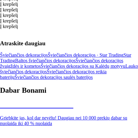
Į krepšelį
Į krepšelį
Į krepšelį
Į krepšelį
Į krepšelį
Atraskite daugiau
Šviečiančios dekoracijos
Šviečiančios dekoracijos · Star Trading
Star
Trading
Baltos šviečiančios dekoracijos
Šviečiančios dekoracijos
žvaigždės ir kometos
Šviečiančios dekoracijos su Kalėdų motyvu
Lauko
šviečiančios dekoracijos
Šviečiančios dekoracijos reikia
baterijų
Šviečiančios dekoracijos saulės baterijos
Dabar Bonami
Summer Sale iki -40 %
Griebkite jas, kol dar nevėlu! Daugiau nei 10 000 prekių dabar su
nuolaida iki 40 % nuolaida
Sodas su nuolaida