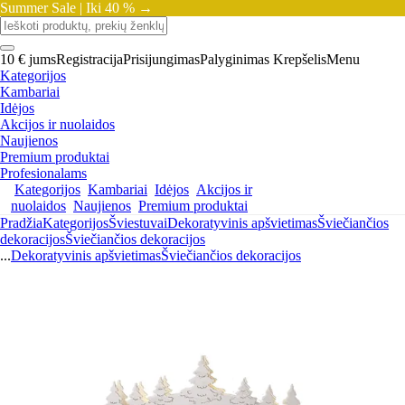
Summer Sale |
Iki 40 % →
10 € jums
Registracija
Prisijungimas
Palyginimas
Krepšelis
Menu
Kategorijos
Kambariai
Idėjos
Akcijos ir nuolaidos
Naujienos
Premium produktai
Profesionalams
Kategorijos
Kambariai
Idėjos
Akcijos ir
nuolaidos
Naujienos
Premium produktai
Pradžia
Kategorijos
Šviestuvai
Dekoratyvinis apšvietimas
Šviečiančios
dekoracijos
Šviečiančios dekoracijos
...
Dekoratyvinis apšvietimas
Šviečiančios dekoracijos