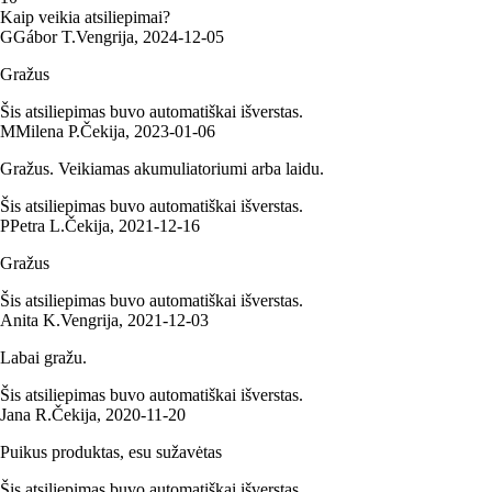
Kaip veikia atsiliepimai?
G
Gábor T.
Vengrija
,
2024‑12‑05
Gražus
Šis atsiliepimas buvo automatiškai išverstas.
M
Milena P.
Čekija
,
2023‑01‑06
Gražus. Veikiamas akumuliatoriumi arba laidu.
Šis atsiliepimas buvo automatiškai išverstas.
P
Petra L.
Čekija
,
2021‑12‑16
Gražus
Šis atsiliepimas buvo automatiškai išverstas.
Anita K.
Vengrija
,
2021‑12‑03
Labai gražu.
Šis atsiliepimas buvo automatiškai išverstas.
Jana R.
Čekija
,
2020‑11‑20
Puikus produktas, esu sužavėtas
Šis atsiliepimas buvo automatiškai išverstas.