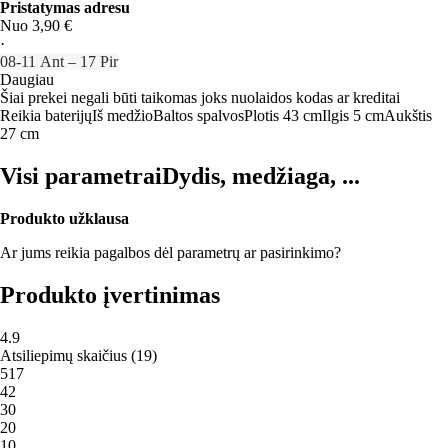
Pristatymas adresu
Nuo 3,90 €
·
08‑11 Ant – 17 Pir
Daugiau
Šiai prekei negali būti taikomas joks nuolaidos kodas ar kreditai
Reikia baterijų
Iš medžio
Baltos spalvos
Plotis 43 cm
Ilgis 5 cm
Aukštis
27 cm
Visi parametrai
Dydis, medžiaga, ...
Produkto užklausa
Ar jums reikia pagalbos dėl parametrų ar pasirinkimo?
Produkto įvertinimas
4.9
Atsiliepimų skaičius
(
19
)
5
17
4
2
3
0
2
0
1
0