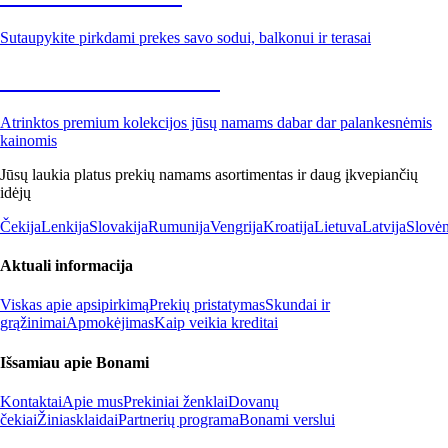
Sutaupykite pirkdami prekes savo sodui, balkonui ir terasai
Premium su nuolaida
Atrinktos premium kolekcijos jūsų namams dabar dar palankesnėmis
kainomis
Jūsų laukia platus prekių namams asortimentas ir daug įkvepiančių
idėjų
Čekija
Lenkija
Slovakija
Rumunija
Vengrija
Kroatija
Lietuva
Latvija
Slovėn
Aktuali informacija
Viskas apie apsipirkimą
Prekių pristatymas
Skundai ir
grąžinimai
Apmokėjimas
Kaip veikia kreditai
Išsamiau apie Bonami
Kontaktai
Apie mus
Prekiniai ženklai
Dovanų
čekiai
Žiniasklaidai
Partnerių programa
Bonami verslui