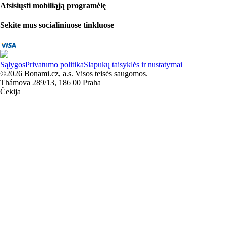
Atsisiųsti mobiliąją programėlę
Sekite mus socialiniuose tinkluose
Sąlygos
Privatumo politika
Slapukų taisyklės ir nustatymai
©2026 Bonami.cz, a.s. Visos teisės saugomos.
Thámova 289/13, 186 00 Praha
Čekija