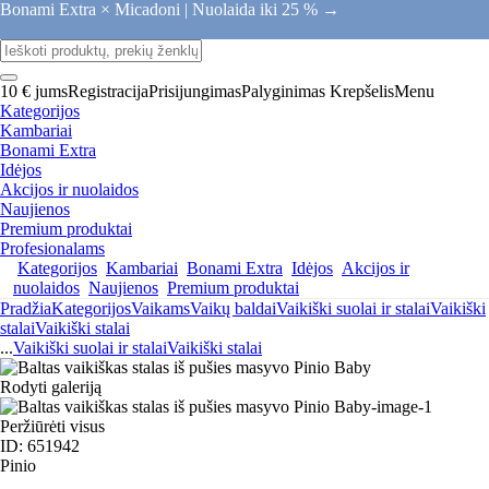
Bonami Extra × Micadoni |
Nuolaida iki 25 % →
10 € jums
Registracija
Prisijungimas
Palyginimas
Krepšelis
Menu
Kategorijos
Kambariai
Bonami Extra
Idėjos
Akcijos ir nuolaidos
Naujienos
Premium produktai
Profesionalams
Kategorijos
Kambariai
Bonami Extra
Idėjos
Akcijos ir
nuolaidos
Naujienos
Premium produktai
Pradžia
Kategorijos
Vaikams
Vaikų baldai
Vaikiški suolai ir stalai
Vaikiški
stalai
Vaikiški stalai
...
Vaikiški suolai ir stalai
Vaikiški stalai
Rodyti galeriją
Peržiūrėti visus
ID: 651942
Pinio