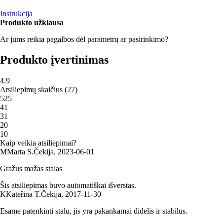
Instrukcija
Produkto užklausa
Ar jums reikia pagalbos dėl parametrų ar pasirinkimo?
Produkto įvertinimas
4.9
Atsiliepimų skaičius
(
27
)
5
25
4
1
3
1
2
0
1
0
Kaip veikia atsiliepimai?
M
Marta S.
Čekija
,
2023‑06‑01
Gražus mažas stalas
Šis atsiliepimas buvo automatiškai išverstas.
K
Kateřina T.
Čekija
,
2017‑11‑30
Esame patenkinti stalu, jis yra pakankamai didelis ir stabilus.