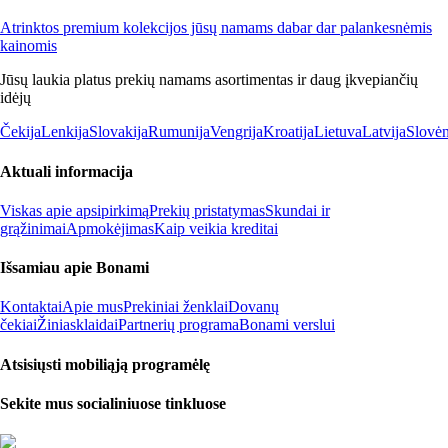
Atrinktos premium kolekcijos jūsų namams dabar dar palankesnėmis
kainomis
Jūsų laukia platus prekių namams asortimentas ir daug įkvepiančių
idėjų
Čekija
Lenkija
Slovakija
Rumunija
Vengrija
Kroatija
Lietuva
Latvija
Slovėn
Aktuali informacija
Viskas apie apsipirkimą
Prekių pristatymas
Skundai ir
grąžinimai
Apmokėjimas
Kaip veikia kreditai
Išsamiau apie Bonami
Kontaktai
Apie mus
Prekiniai ženklai
Dovanų
čekiai
Žiniasklaidai
Partnerių programa
Bonami verslui
Atsisiųsti mobiliąją programėlę
Sekite mus socialiniuose tinkluose