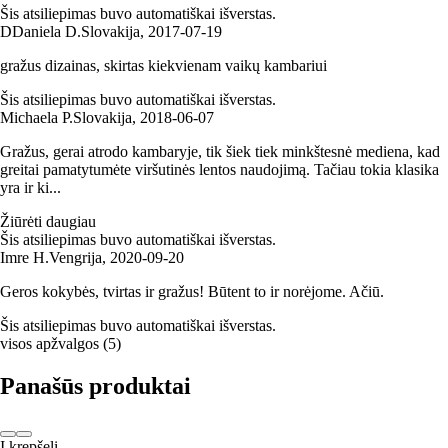
Šis atsiliepimas buvo automatiškai išverstas.
D
Daniela D.
Slovakija
,
2017‑07‑19
gražus dizainas, skirtas kiekvienam vaikų kambariui
Šis atsiliepimas buvo automatiškai išverstas.
Michaela P.
Slovakija
,
2018‑06‑07
Gražus, gerai atrodo kambaryje, tik šiek tiek minkštesnė mediena, kad
greitai pamatytumėte viršutinės lentos naudojimą. Tačiau tokia klasika
yra ir ki...
Žiūrėti daugiau
Šis atsiliepimas buvo automatiškai išverstas.
Imre H.
Vengrija
,
2020‑09‑20
Geros kokybės, tvirtas ir gražus! Būtent to ir norėjome. Ačiū.
Šis atsiliepimas buvo automatiškai išverstas.
visos apžvalgos
(
5
)
Panašūs produktai
Į krepšelį