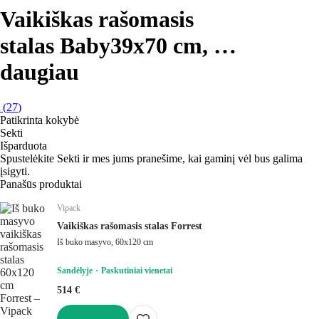
Vaikiškas rašomasis
stalas Baby
39x70 cm
, …
daugiau
(
27
)
Patikrinta kokybė
Sekti
Išparduota
Spustelėkite Sekti ir mes jums pranešime, kai gaminį vėl bus galima
įsigyti.
Panašūs produktai
Vipack
Vaikiškas rašomasis stalas Forrest
Iš buko masyvo, 60x120 cm
Sandėlyje
Paskutiniai vienetai
514 €