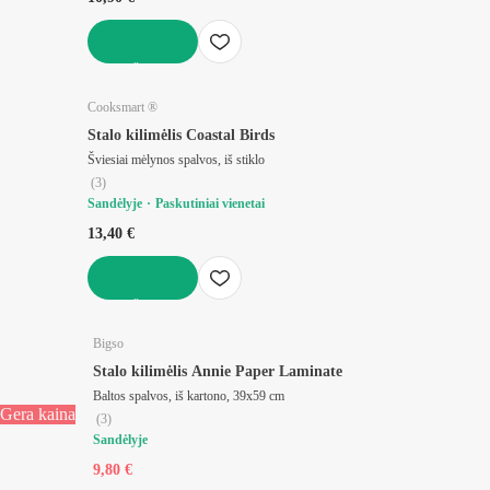
Į KREPŠELĮ
Cooksmart ®
Stalo kilimėlis Coastal Birds
Šviesiai mėlynos spalvos, iš stiklo
(
3
)
Sandėlyje
Paskutiniai vienetai
13,40 €
Į KREPŠELĮ
Bigso
Stalo kilimėlis Annie Paper Laminate
Baltos spalvos, iš kartono, 39x59 cm
Gera kaina
(
3
)
Sandėlyje
9,80 €