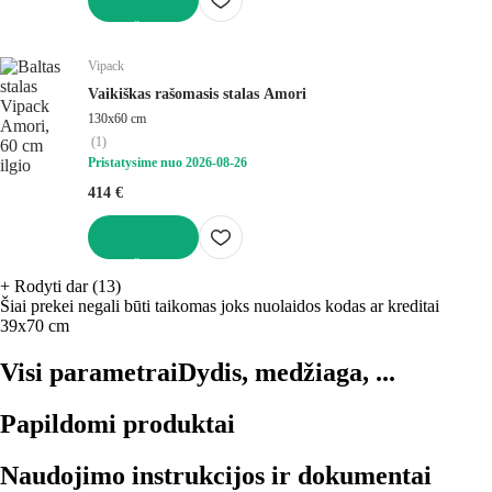
Į KREPŠELĮ
Vipack
Vaikiškas rašomasis stalas Amori
130x60 cm
(
1
)
Pristatysime nuo 2026‑08‑26
414 €
Į KREPŠELĮ
+
Rodyti dar (13)
Šiai prekei negali būti taikomas joks nuolaidos kodas ar kreditai
39x70 cm
Visi parametrai
Dydis, medžiaga, ...
Papildomi produktai
Naudojimo instrukcijos ir dokumentai