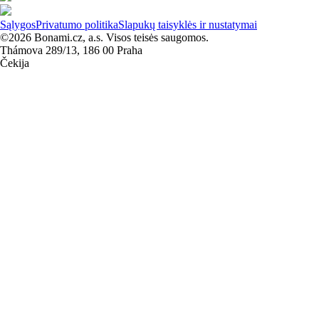
Sąlygos
Privatumo politika
Slapukų taisyklės ir nustatymai
©2026 Bonami.cz, a.s. Visos teisės saugomos.
Thámova 289/13, 186 00 Praha
Čekija