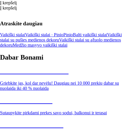
Į krepšelį
Į krepšelį
Atraskite daugiau
Vaikiški stalai
Vaikiški stalai · Pinio
Pinio
Balti vaikiški stalai
Vaikiški
stalai su pušies medienos dekoru
Vaikiški stalai su ąžuolo medienos
dekoru
Medžio masyvo vaikiški stalai
Dabar Bonami
Summer Sale iki -40 %
Griebkite jas, kol dar nevėlu! Daugiau nei 10 000 prekių dabar su
nuolaida iki 40 % nuolaida
Sodas su nuolaida
Sutaupykite pirkdami prekes savo sodui, balkonui ir terasai
Premium su nuolaida