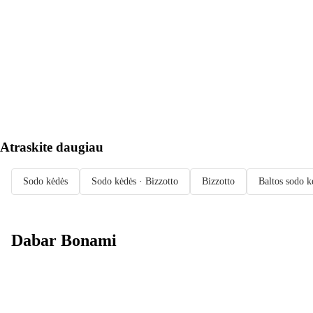
Į KREPŠELĮ
Atraskite daugiau
Sodo kėdės
Sodo kėdės · Bizzotto
Bizzotto
Baltos sodo k
Dabar Bonami
Summer Sale