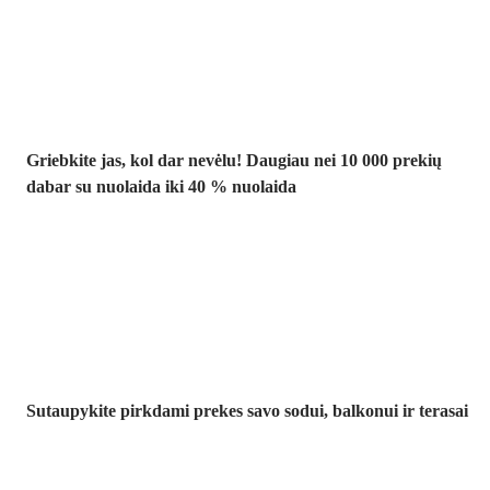
iki -40 %
Griebkite jas, kol dar nevėlu! Daugiau nei 10 000 prekių
dabar su nuolaida iki 40 % nuolaida
Sodas su
nuolaida
Sutaupykite pirkdami prekes savo sodui, balkonui ir terasai
Premium su