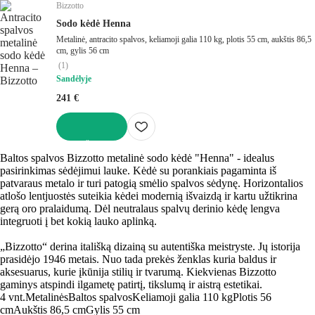
Bizzotto
Sodo kėdė Henna
Metalinė, antracito spalvos, keliamoji galia 110 kg, plotis 55 cm, aukštis 86,5
cm, gylis 56 cm
(
1
)
Sandėlyje
241 €
Į KREPŠELĮ
Baltos spalvos Bizzotto metalinė sodo kėdė "Henna" - idealus
pasirinkimas sėdėjimui lauke. Kėdė su porankiais pagaminta iš
patvaraus metalo ir turi patogią smėlio spalvos sėdynę. Horizontalios
atlošo lentjuostės suteikia kėdei modernią išvaizdą ir kartu užtikrina
gerą oro pralaidumą. Dėl neutralaus spalvų derinio kėdę lengva
integruoti į bet kokią lauko aplinką.
„Bizzotto“ derina itališką dizainą su autentiška meistryste. Jų istorija
prasidėjo 1946 metais. Nuo tada prekės ženklas kuria baldus ir
aksesuarus, kurie įkūnija stilių ir tvarumą. Kiekvienas Bizzotto
gaminys atspindi ilgametę patirtį, tikslumą ir aistrą estetikai.
4 vnt.
Metalinės
Baltos spalvos
Keliamoji galia 110 kg
Plotis 56
cm
Aukštis 86,5 cm
Gylis 55 cm