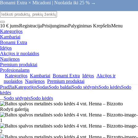
Bonami Extra × Micadoni |
Nuolaida iki 25 % →
10 € jums
Registracija
Prisijungimas
Palyginimas
Krepšelis
Menu
Kategorijos
Kambariai
Bonami Extra
Idėjos
Akcijos ir nuolaidos
Naujienos
Premium produktai
Profesionalams
Kategorijos
Kambariai
Bonami Extra
Idėjos
Akcijos ir
nuolaidos
Naujienos
Premium produktai
Pradžia
Kategorijos
Sodas
Sodo baldai
Sodo sėdynės
Sodo kėdės
Sodo
kėdės
...
Sodo sėdynės
Sodo kėdės
Rodyti galeriją