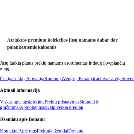
nuolaida
Atrinktos premium kolekcijos jūsų namams dabar dar
palankesnėmis kainomis
Jūsų laukia platus prekių namams asortimentas ir daug įkvepiančių
idėjų
Čekija
Lenkija
Slovakija
Rumunija
Vengrija
Kroatija
Lietuva
Latvija
Slovėn
Aktuali informacija
Viskas apie apsipirkimą
Prekių pristatymas
Skundai ir
grąžinimai
Apmokėjimas
Kaip veikia kreditai
Išsamiau apie Bonami
Kontaktai
Apie mus
Prekiniai ženklai
Dovanų