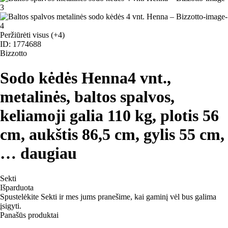
Peržiūrėti visus
(+4)
ID: 1774688
Bizzotto
Sodo kėdės Henna
4 vnt.,
metalinės, baltos spalvos,
keliamoji galia 110 kg, plotis 56
cm, aukštis 86,5 cm, gylis 55 cm
,
…
daugiau
Sekti
Išparduota
Spustelėkite Sekti ir mes jums pranešime, kai gaminį vėl bus galima
įsigyti.
Panašūs produktai