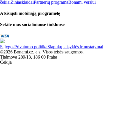
čekiai
Žiniasklaidai
Partnerių programa
Bonami verslui
Atsisiųsti mobiliąją programėlę
Sekite mus socialiniuose tinkluose
Sąlygos
Privatumo politika
Slapukų taisyklės ir nustatymai
©2026 Bonami.cz, a.s. Visos teisės saugomos.
Thámova 289/13, 186 00 Praha
Čekija