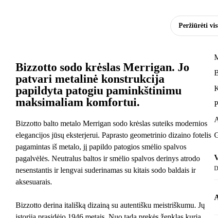
Peržiūrėti vi
M
Bizzotto sodo krėslas Merrigan. Jo
B
patvari metalinė konstrukcija
papildyta patogiu paminkštinimu
K
maksimaliam komfortui.
P
A
Bizzotto balto metalo Merrigan sodo krėslas suteiks modernios
elegancijos jūsų eksterjerui. Paprasto geometrinio dizaino fotelis
G
pagamintas iš metalo, jį papildo patogios smėlio spalvos
V
pagalvėlės. Neutralus baltos ir smėlio spalvos derinys atrodo
D
nesenstantis ir lengvai suderinamas su kitais sodo baldais ir
aksesuarais.
A
Bizzotto derina itališką dizainą su autentišku meistriškumu. Jų
istorija prasidėjo 1946 metais. Nuo tada prekės ženklas kuria