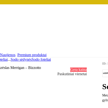
Naujienos
Premium produktai
teliai
...
Sodo sėdynės
Sodo foteliai
ID: 
Gera kaina
Paskutiniai vienetai
S
Meta
gyli