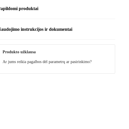
apildomi produktai
audojimo instrukcijos ir dokumentai
riežiūra
Produkto užklausa
Ar jums reikia pagalbos dėl parametrų ar pasirinkimo?