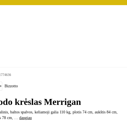
1774636
Bizzotto
odo krėslas Merrigan
linis, baltos spalvos, keliamoji galia 110 kg, plotis 74 cm, aukštis 84 cm,
s 78 cm
, …
daugiau