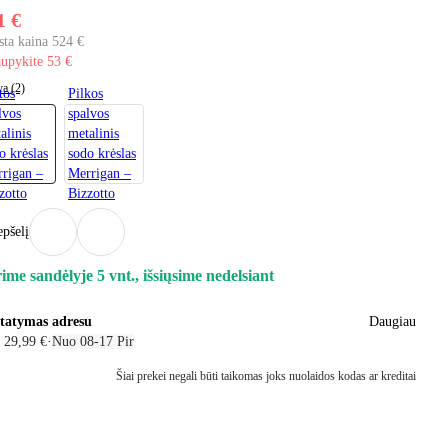
1 €
sta kaina 524 €
upykite 53 €
va (2)
tos
Pilkos
lvos
spalvos
alinis
metalinis
o krėslas
sodo krėslas
rigan –
Merrigan –
zotto
Bizzotto
epšelį
ime sandėlyje 5 vnt., išsiųsime nedelsiant
statymas adresu
Daugiau
 29,99 €
·
Nuo 08‑17 Pir
Šiai prekei negali būti taikomas joks nuolaidos kodas ar kreditai