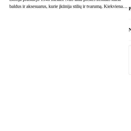
baldus ir aksesuarus, kurie įkūnija stilių ir tvarumą. Kiekvienas
P
Bizzotto gaminys atspindi ilgametę patirtį, tikslumą ir aistrą
estetikai.
N
P