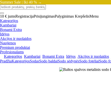
Summer Sale |
Iki 40 % →
10 € jums
Registracija
Prisijungimas
Palyginimas
Krepšelis
Menu
Kategorijos
Kambariai
Bonami Extra
Idėjos
Akcijos ir nuolaidos
Naujienos
Premium produktai
Profesionalams
Kategorijos
Kambariai
Bonami Extra
Idėjos
Akcijos ir nuolaidos
Pradžia
Kategorijos
Sodas
Sodo baldai
Sodo sėdynės
Sodo foteliai
Sodo fo