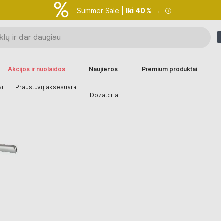
Summer Sale |
Iki 40 % →
Akcijos ir nuolaidos
Naujienos
Premium produktai
ai
Praustuvų aksesuarai
Dozatoriai