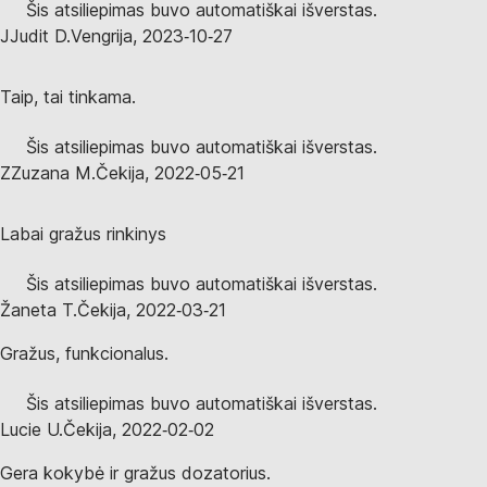
Šis atsiliepimas buvo automatiškai išverstas.
J
Judit D.
Vengrija
,
2023‑10‑27
Taip, tai tinkama.
Šis atsiliepimas buvo automatiškai išverstas.
Z
Zuzana M.
Čekija
,
2022‑05‑21
Labai gražus rinkinys
Šis atsiliepimas buvo automatiškai išverstas.
Žaneta T.
Čekija
,
2022‑03‑21
Gražus, funkcionalus.
Šis atsiliepimas buvo automatiškai išverstas.
Lucie U.
Čekija
,
2022‑02‑02
Gera kokybė ir gražus dozatorius.