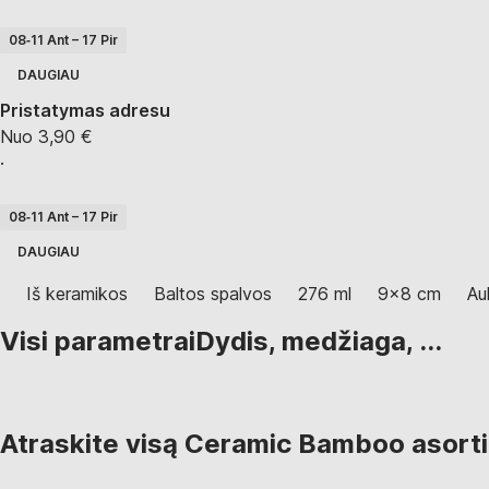
08‑11 Ant – 17 Pir
DAUGIAU
Pristatymas adresu
Nuo 3,90 €
·
08‑11 Ant – 17 Pir
DAUGIAU
Iš keramikos
Baltos spalvos
276 ml
9x8 cm
Au
Visi parametrai
Dydis, medžiaga, ...
Atraskite visą Ceramic Bamboo asort