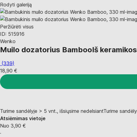
Rodyti galeriją
Peržiūrėti visus
ID: 515916
Wenko
Muilo dozatorius Bamboo
Iš keramikos
(
339
)
18,90 €
Turime sandėlyje > 5 vnt., išsiųsime nedelsiant
Turime sandėlyj
Atsiėmimas vietoje
Nuo 3,90 €
·