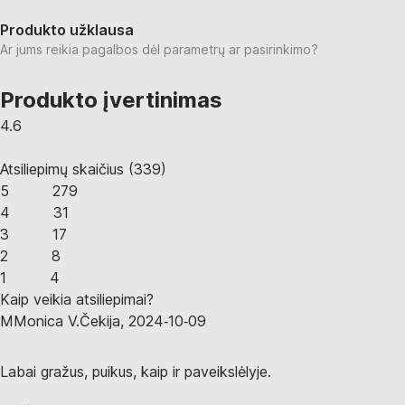
Produkto užklausa
Ar jums reikia pagalbos dėl parametrų ar pasirinkimo?
Produkto įvertinimas
4.6
Atsiliepimų skaičius
(
339
)
5
279
4
31
3
17
2
8
1
4
Kaip veikia atsiliepimai?
M
Monica V.
Čekija
,
2024‑10‑09
Labai gražus, puikus, kaip ir paveikslėlyje.