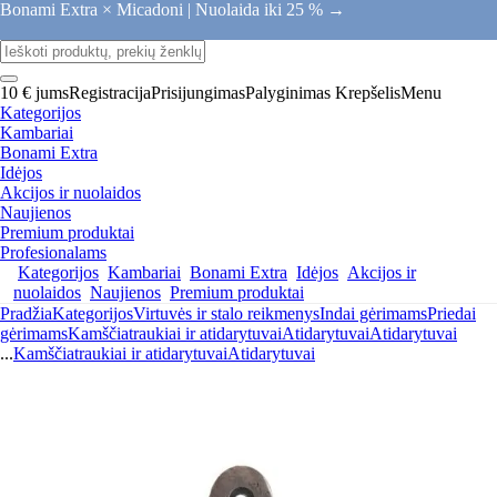
Bonami Extra × Micadoni |
Nuolaida iki 25 % →
10 € jums
Registracija
Prisijungimas
Palyginimas
Krepšelis
Menu
Kategorijos
Kambariai
Bonami Extra
Idėjos
Akcijos ir nuolaidos
Naujienos
Premium produktai
Profesionalams
Kategorijos
Kambariai
Bonami Extra
Idėjos
Akcijos ir
nuolaidos
Naujienos
Premium produktai
Pradžia
Kategorijos
Virtuvės ir stalo reikmenys
Indai gėrimams
Priedai
gėrimams
Kamščiatraukiai ir atidarytuvai
Atidarytuvai
Atidarytuvai
...
Kamščiatraukiai ir atidarytuvai
Atidarytuvai