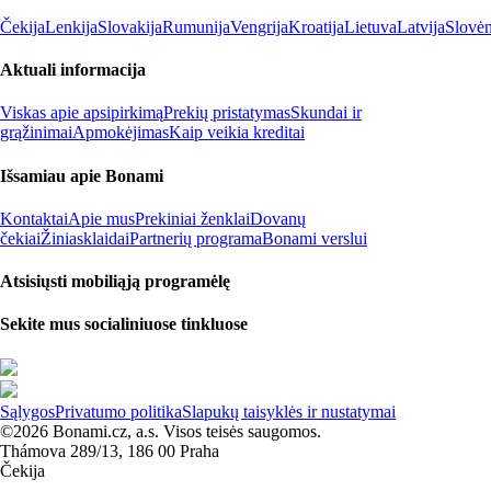
Čekija
Lenkija
Slovakija
Rumunija
Vengrija
Kroatija
Lietuva
Latvija
Slovėn
Aktuali informacija
Viskas apie apsipirkimą
Prekių pristatymas
Skundai ir
grąžinimai
Apmokėjimas
Kaip veikia kreditai
Išsamiau apie Bonami
Kontaktai
Apie mus
Prekiniai ženklai
Dovanų
čekiai
Žiniasklaidai
Partnerių programa
Bonami verslui
Atsisiųsti mobiliąją programėlę
Sekite mus socialiniuose tinkluose
Sąlygos
Privatumo politika
Slapukų taisyklės ir nustatymai
©2026 Bonami.cz, a.s. Visos teisės saugomos.
Thámova 289/13, 186 00 Praha
Čekija