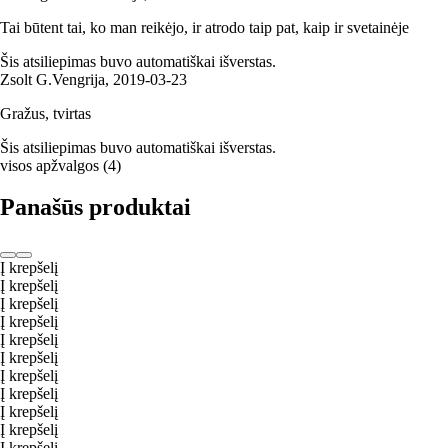
Tai būtent tai, ko man reikėjo, ir atrodo taip pat, kaip ir svetainėje
Šis atsiliepimas buvo automatiškai išverstas.
Zsolt G.
Vengrija
,
2019‑03‑23
Gražus, tvirtas
Šis atsiliepimas buvo automatiškai išverstas.
visos apžvalgos
(
4
)
Panašūs produktai
Į krepšelį
Į krepšelį
Į krepšelį
Į krepšelį
Į krepšelį
Į krepšelį
Į krepšelį
Į krepšelį
Į krepšelį
Į krepšelį
Į krepšelį