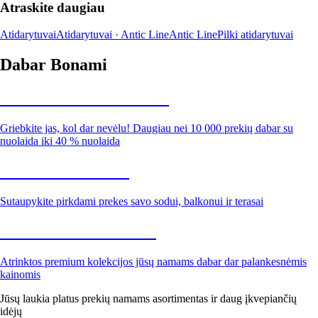
Atraskite daugiau
Atidarytuvai
Atidarytuvai · Antic Line
Antic Line
Pilki atidarytuvai
Dabar Bonami
Summer Sale iki -40 %
Griebkite jas, kol dar nevėlu! Daugiau nei 10 000 prekių dabar su
nuolaida iki 40 % nuolaida
Sodas su nuolaida
Sutaupykite pirkdami prekes savo sodui, balkonui ir terasai
Premium su nuolaida
Atrinktos premium kolekcijos jūsų namams dabar dar palankesnėmis
kainomis
Jūsų laukia platus prekių namams asortimentas ir daug įkvepiančių
idėjų