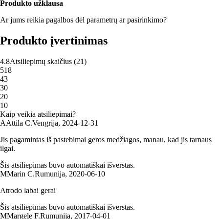
Produkto užklausa
Ar jums reikia pagalbos dėl parametrų ar pasirinkimo?
Produkto įvertinimas
4.8
Atsiliepimų skaičius
(
21
)
5
18
4
3
3
0
2
0
1
0
Kaip veikia atsiliepimai?
A
Attila C.
Vengrija
,
2024‑12‑31
Jis pagamintas iš pastebimai geros medžiagos, manau, kad jis tarnaus
ilgai.
Šis atsiliepimas buvo automatiškai išverstas.
M
Marin C.
Rumunija
,
2020‑06‑10
Atrodo labai gerai
Šis atsiliepimas buvo automatiškai išverstas.
M
Margele F.
Rumunija
,
2017‑04‑01