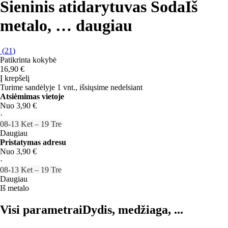
Sieninis atidarytuvas Soda
Iš
metalo
, …
daugiau
(
21
)
Patikrinta kokybė
16,90 €
Į krepšelį
Turime sandėlyje 1 vnt., išsiųsime nedelsiant
Atsiėmimas vietoje
Nuo 3,90 €
·
08‑13 Ket – 19 Tre
Daugiau
Pristatymas adresu
Nuo 3,90 €
·
08‑13 Ket – 19 Tre
Daugiau
Iš metalo
Visi parametrai
Dydis, medžiaga, ...