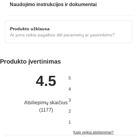
Naudojimo instrukcijos ir dokumentai
INSTRUKCIJA
Produkto užklausa
Ar jums reikia pagalbos dėl parametrų ar pasirinkimo?
Produkto įvertinimas
4.5
5
4
3
Atsiliepimų skaičius
(
1177
)
2
1
Kaip veikia atsiliepimai?