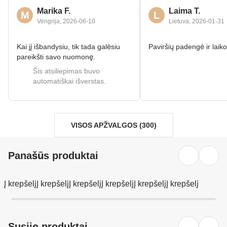
Marika F.
Laima T.
M
L
Vengrija
,
2026‑06‑10
Lietuva
,
2026‑01‑31
Kai jį išbandysiu, tik tada galėsiu
Paviršių padengė ir laiko
pareikšti savo nuomonę.
Šis atsiliepimas buvo
automatiškai išverstas.
VISOS APŽVALGOS
(
300
)
Panašūs produktai
Į krepšelį
Į krepšelį
Į krepšelį
Į krepšelį
Į krepšelį
Į krepšelį
Susiję produktai