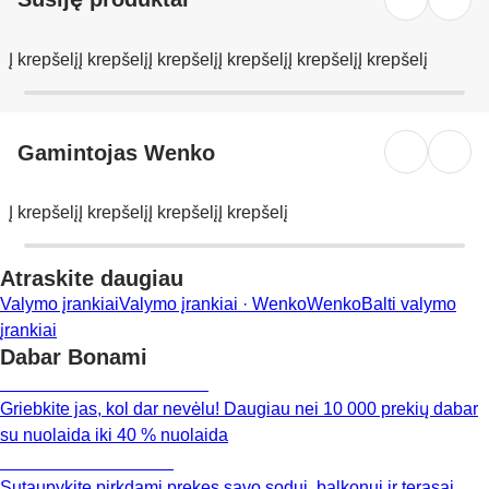
Į krepšelį
Į krepšelį
Į krepšelį
Į krepšelį
Į krepšelį
Į krepšelį
Gamintojas Wenko
Į krepšelį
Į krepšelį
Į krepšelį
Į krepšelį
Atraskite daugiau
Valymo įrankiai
Valymo įrankiai · Wenko
Wenko
Balti valymo
įrankiai
Dabar Bonami
Summer Sale iki -40 %
Griebkite jas, kol dar nevėlu! Daugiau nei 10 000 prekių dabar
su nuolaida iki 40 % nuolaida
Sodas su nuolaida
Sutaupykite pirkdami prekes savo sodui, balkonui ir terasai