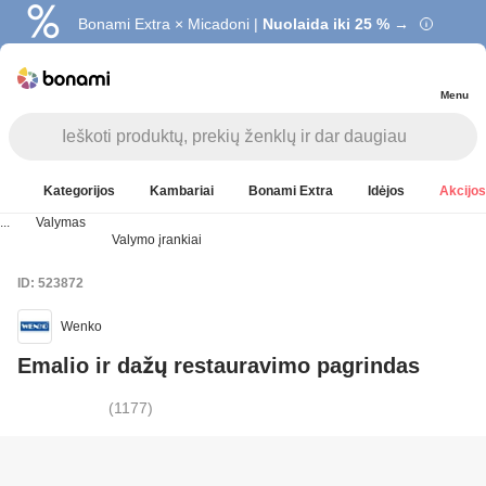
Bonami Extra × Micadoni |
Nuolaida iki 25 % →
Menu
Kategorijos
Kambariai
Bonami Extra
Idėjos
Akcijos
...
Valymas
Valymo įrankiai
ID: 523872
Wenko
Emalio ir dažų restauravimo pagrindas ​
(
1177
)