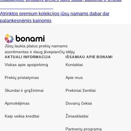
Premium su nuolaida
Atrinktos premium kolekcijos jūsų namams dabar dar
palankesnėmis kainomis
Jūsų laukia platus prekių namams
asortimentas ir daug įkvepiančių idėjų
AKTUALI INFORMACIJA
IŠSAMIAU APIE BONAMI
Viskas apie apsipirkimą
Kontaktai
Prekių pristatymas
Apie mus
Skundai ir grąžinimai
Prekiniai ženklai
Apmokėjimas
Dovanų čekiai
Kaip veikia kreditai
Žiniasklaidai
Partnerių programa