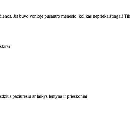
s dienos. Jis buvo vonioje pusantro mėnesio, kol kas nepriekaištingai! Tiki
skirai
isdzius.paziuresiu ar laikys lentyna ir prieskoniai