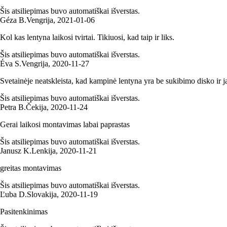
Šis atsiliepimas buvo automatiškai išverstas.
Géza B.
Vengrija
,
2021‑01‑06
Kol kas lentyna laikosi tvirtai. Tikiuosi, kad taip ir liks.
Šis atsiliepimas buvo automatiškai išverstas.
Éva S.
Vengrija
,
2020‑11‑27
Svetainėje neatskleista, kad kampinė lentyna yra be sukibimo disko ir ją 
Šis atsiliepimas buvo automatiškai išverstas.
Petra B.
Čekija
,
2020‑11‑24
Gerai laikosi montavimas labai paprastas
Šis atsiliepimas buvo automatiškai išverstas.
Janusz K.
Lenkija
,
2020‑11‑21
greitas montavimas
Šis atsiliepimas buvo automatiškai išverstas.
Ľuba D.
Slovakija
,
2020‑11‑19
Pasitenkinimas