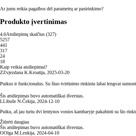
Ar jums reikia pagalbos dėl parametrų ar pasirinkimo?
Produkto įvertinimas
4.6
Atsiliepimų skaičius
(
327
)
5
257
4
41
3
17
2
4
1
8
Kaip veikia atsiliepimai?
Z
Zvjezdana K.
Kroatija
,
2025‑03‑20
Puikus ir funkcionalus. Su šiuo tvirtinimo rinkiniu labai lengvai sumo
Šis atsiliepimas buvo automatiškai išverstas.
L
Libuše N.
Čekija
,
2024‑12‑10
Puiku, aš jau turiu dvi lentynos vonios kambaryje pakabinti su šio rinki
Žiūrėti daugiau
Šis atsiliepimas buvo automatiškai išverstas.
O
Olga M.
Lenkija
,
2024‑04‑10