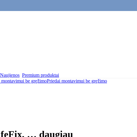
Naujienos
Premium produktai
i montavimui be gręžimo
Priedai montavimui be gręžimo
afeFix
, …
daugiau