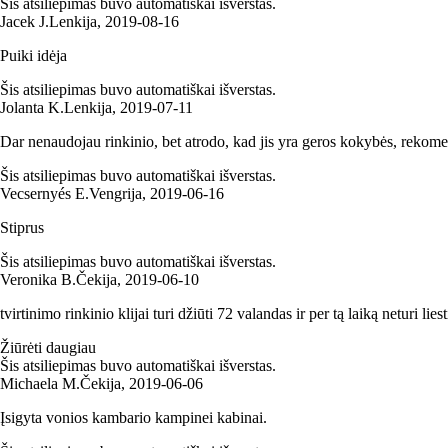
Šis atsiliepimas buvo automatiškai išverstas.
Jacek J.
Lenkija
,
2019‑08‑16
Puiki idėja
Šis atsiliepimas buvo automatiškai išverstas.
Jolanta K.
Lenkija
,
2019‑07‑11
Dar nenaudojau rinkinio, bet atrodo, kad jis yra geros kokybės, rekome
Šis atsiliepimas buvo automatiškai išverstas.
Vecsernyés E.
Vengrija
,
2019‑06‑16
Stiprus
Šis atsiliepimas buvo automatiškai išverstas.
Veronika B.
Čekija
,
2019‑06‑10
tvirtinimo rinkinio klijai turi džiūti 72 valandas ir per tą laiką neturi lie
Žiūrėti daugiau
Šis atsiliepimas buvo automatiškai išverstas.
Michaela M.
Čekija
,
2019‑06‑06
Įsigyta vonios kambario kampinei kabinai.