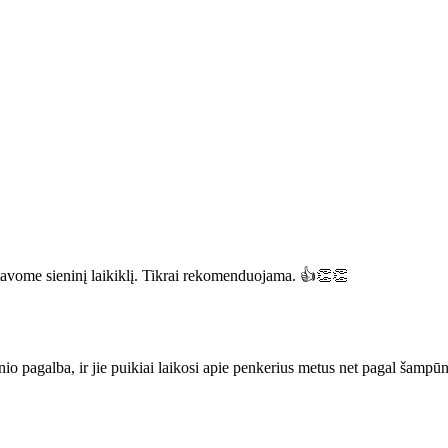
ntavome sieninį laikiklį. Tikrai rekomenduojama. 👍👏👏
nio pagalba, ir jie puikiai laikosi apie penkerius metus net pagal šampūn