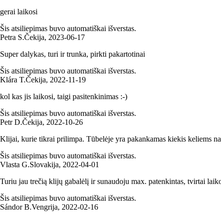
gerai laikosi
Šis atsiliepimas buvo automatiškai išverstas.
Petra S.
Čekija
,
2023‑06‑17
Super dalykas, turi ir trunka, pirkti pakartotinai
Šis atsiliepimas buvo automatiškai išverstas.
Klára T.
Čekija
,
2022‑11‑19
kol kas jis laikosi, taigi pasitenkinimas :-)
Šis atsiliepimas buvo automatiškai išverstas.
Petr D.
Čekija
,
2022‑10‑26
Klijai, kurie tikrai prilimpa. Tūbelėje yra pakankamas kiekis keliems 
Šis atsiliepimas buvo automatiškai išverstas.
Vlasta G.
Slovakija
,
2022‑04‑01
Turiu jau trečią klijų gabalėlį ir sunaudoju max. patenkintas, tvirtai lai
Šis atsiliepimas buvo automatiškai išverstas.
Sándor B.
Vengrija
,
2022‑02‑16