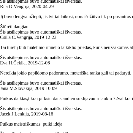
Šis atsiliepimas buvo automatiškai išverstas.
Rita D.
Vengrija
,
2020‑04‑29
Jį buvo lengva užtepti, jis tvirtai laikosi, nors išdžiūvo tik po pusantro
Žiūrėti daugiau
Šis atsiliepimas buvo automatiškai išverstas.
Csilla C.
Vengrija
,
2019‑12‑23
Tai turėtų būti tualetinio ritinėlio laikiklio priedas, kuris neužsakomas at
Šis atsiliepimas buvo automatiškai išverstas.
Eva H.
Čekija
,
2019‑12‑06
Nereikia jokio papildomo padorumo, moteriška ranka gali tai padaryti.
Šis atsiliepimas buvo automatiškai išverstas.
Jana M.
Slovakija
,
2019‑10‑09
Puikus daiktas,tikrai pirksiu dar.siandien suklijavau ir laukiu 72val kol 
Šis atsiliepimas buvo automatiškai išverstas.
Jacek J.
Lenkija
,
2019‑08‑16
Puikus meistriškumas, puiki idėja