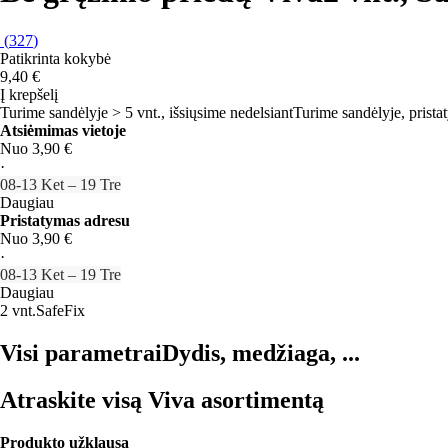
(
327
)
Patikrinta kokybė
9,40 €
Į krepšelį
Turime sandėlyje > 5 vnt., išsiųsime nedelsiant
Turime sandėlyje, prista
Atsiėmimas vietoje
Nuo 3,90 €
·
08‑13 Ket – 19 Tre
Daugiau
Pristatymas adresu
Nuo 3,90 €
·
08‑13 Ket – 19 Tre
Daugiau
2 vnt.
SafeFix
Visi parametrai
Dydis, medžiaga, ...
Atraskite visą Viva asortimentą
Produkto užklausa