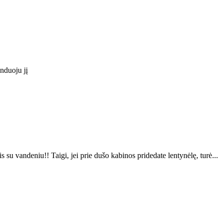
nduoju jį
stis su vandeniu!! Taigi, jei prie dušo kabinos pridedate lentynėlę, turė...