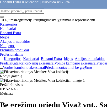
Bonami Extra × Micadoni |
Nuolaida iki 25 % →
10 € jums
Registracija
Prisijungimas
Palyginimas
Krepšelis
Menu
Kategorijos
Kambariai
Bonami Extra
Idėjos
Akcijos ir nuolaidos
Naujienos
Premium produktai
Profesionalams
Kategorijos
Kambariai
Bonami Extra
Idėjos
Akcijos ir nuolaidos
Pradžia
Kategorijos
Namų aksesuarai
Vonios kambario aksesuarai
Prieda
...
Vonios kambario aksesuarai
Priedai montavimui be gręžimo
Rodyti galeriją
Peržiūrėti visus
ID: 529248
Metaltex
Be gręžimo priedų Viva
2 vnt., S