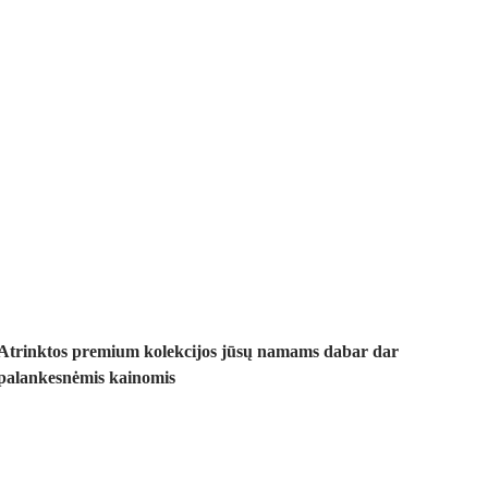
Premium su
nuolaida
Atrinktos premium kolekcijos jūsų namams dabar dar
palankesnėmis kainomis