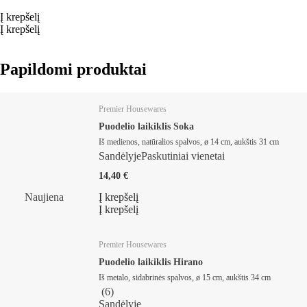
Į krepšelį
Į krepšelį
Papildomi produktai
Premier Housewares
Puodelio laikiklis Soka
Iš medienos, natūralios spalvos, ø 14 cm, aukštis 31 cm
Sandėlyje
Paskutiniai vienetai
14,40 €
Naujiena
Į krepšelį
Į krepšelį
Premier Housewares
Puodelio laikiklis Hirano
Iš metalo, sidabrinės spalvos, ø 15 cm, aukštis 34 cm
(
6
)
Sandėlyje