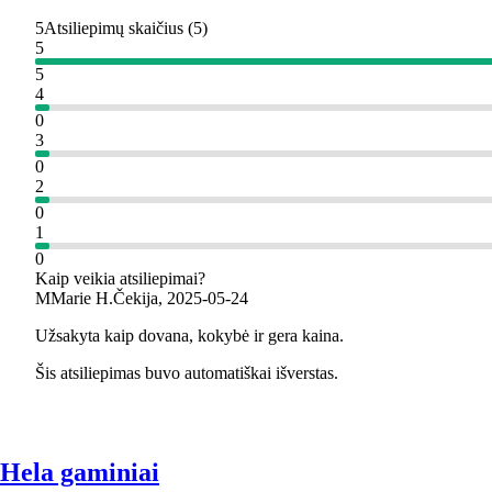
5
Atsiliepimų skaičius
(
5
)
5
5
4
0
3
0
2
0
1
0
Kaip veikia atsiliepimai?
M
Marie H.
Čekija
,
2025‑05‑24
Užsakyta kaip dovana, kokybė ir gera kaina.
Šis atsiliepimas buvo automatiškai išverstas.
Hela gaminiai