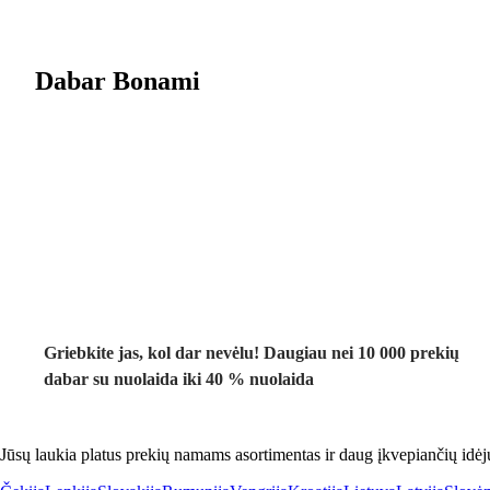
Dabar Bonami
Summer Sale
iki -40 %
Griebkite jas, kol dar nevėlu! Daugiau nei 10 000 prekių
dabar su nuolaida iki 40 % nuolaida
Jūsų laukia platus prekių namams asortimentas ir daug įkvepiančių idėj