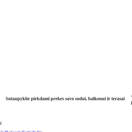
Sodas su
nuolaida
Sutaupykite pirkdami prekes savo sodui, balkonui ir terasai
ų