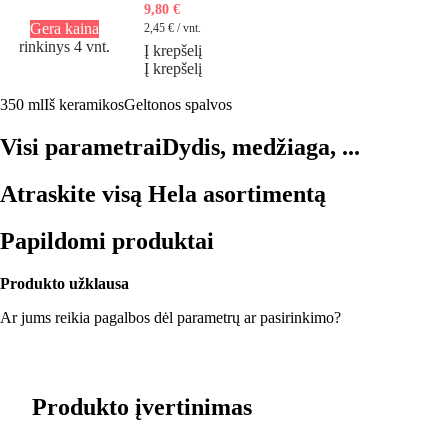
9,80 €
Gera kaina
2,45 € / vnt.
rinkinys 4 vnt.
Į krepšelį
Į krepšelį
350 ml
Iš keramikos
Geltonos spalvos
Visi parametrai
Dydis, medžiaga, ...
Atraskite visą Hela asortimentą
Papildomi produktai
Produkto užklausa
Ar jums reikia pagalbos dėl parametrų ar pasirinkimo?
Produkto įvertinimas