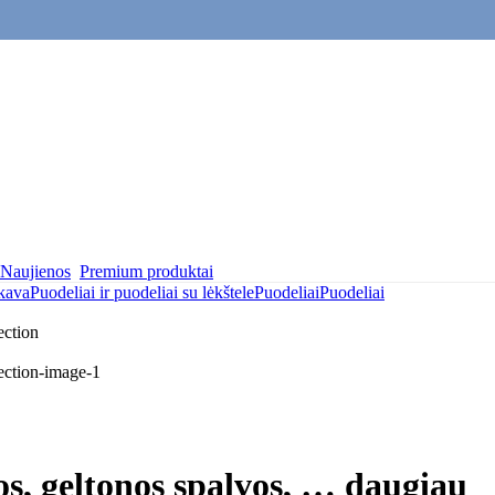
Naujienos
Premium produktai
 kava
Puodeliai ir puodeliai su lėkštele
Puodeliai
Puodeliai
s, geltonos spalvos
, …
daugiau