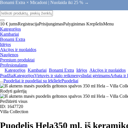
Bonami Extra × Micadoni |
Nuolaida iki 25 % →
10 € jums
Registracija
Prisijungimas
Palyginimas
Krepšelis
Menu
Kategorijos
Kambariai
Bonami Extra
Idėjos
Akcijos ir nuolaidos
Naujienos
Premium produktai
Profesionalams
Kategorijos
Kambariai
Bonami Extra
Idėjos
Akcijos ir nuolaidos
Pradžia
Kategorijos
Virtuvės ir stalo reikmenys
Indai gėrimams
Arbata ir
...
Puodeliai ir puodeliai su lėkštele
Puodeliai
Rodyti galeriją
Peržiūrėti visus
ID: 1647720
Villa Collection
Puodelis Hela
350 ml, iš keramiko