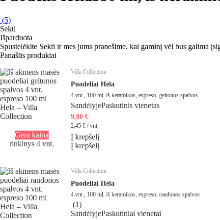
(
5
)
Sekti
Išparduota
Spustelėkite Sekti ir mes jums pranešime, kai gaminį vėl bus galima įsig
Panašūs produktai
Villa Collection
Puodeliai Hela
4 vnt., 100 ml, iš keramikos, espreso, geltonos spalvos
Sandėlyje
Paskutinis vienetas
9,80 €
2,45 € / vnt.
Gera kaina
Į krepšelį
rinkinys 4 vnt.
Į krepšelį
Villa Collection
Puodeliai Hela
4 vnt., 100 ml, iš keramikos, espreso, raudonos spalvos
(
1
)
Sandėlyje
Paskutiniai vienetai