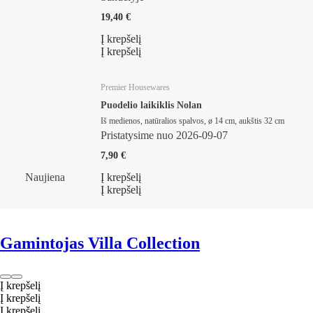
19,40 €
Į krepšelį
Į krepšelį
Premier Housewares
Puodelio laikiklis Nolan
Iš medienos, natūralios spalvos, ø 14 cm, aukštis 32 cm
Pristatysime nuo 2026‑09‑07
7,90 €
Naujiena
Į krepšelį
Į krepšelį
Gamintojas Villa Collection
Į krepšelį
Į krepšelį
Į krepšelį