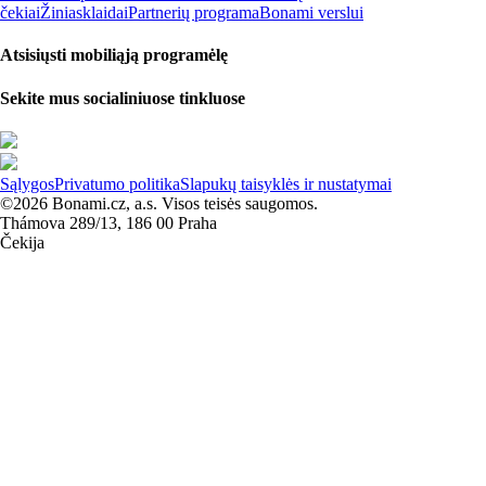
čekiai
Žiniasklaidai
Partnerių programa
Bonami verslui
Atsisiųsti mobiliąją programėlę
Sekite mus socialiniuose tinkluose
Sąlygos
Privatumo politika
Slapukų taisyklės ir nustatymai
©2026 Bonami.cz, a.s. Visos teisės saugomos.
Thámova 289/13, 186 00 Praha
Čekija