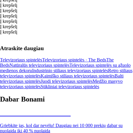
Į krepšelį
Į krepšelį
Į krepšelį
Į krepšelį
Į krepšelį
Į krepšelį
Atraskite daugiau
Televizoriaus spintelės
Televizoriaus spintelės · The Beds
The
Beds
Natūralūs televizoriaus spintelės
Televizoriaus spintelės su ąžuolo
medienos dekoru
Industrinio stiliaus televizoriaus spintelės
Retro stiliaus
televizoriaus spintelės
Kaimiško stiliaus televizoriaus spintelės
Balti
televizoriaus spintelės
Juodi televizoriaus spintelės
Medžio masyvo
televizoriaus spintelės
Stikliniai televizoriaus spintelės
Dabar Bonami
Summer Sale iki -40 %
Griebkite jas, kol dar nevėlu! Daugiau nei 10 000 prekių dabar su
nuolaida iki 40 % nuolaida