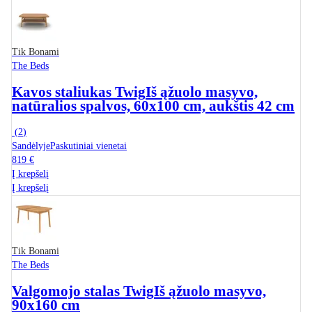
Tik Bonami
The Beds
Kavos staliukas Twig
Iš ąžuolo masyvo,
natūralios spalvos, 60x100 cm, aukštis 42 cm
(
2
)
Sandėlyje
Paskutiniai vienetai
819 €
Į krepšelį
Į krepšelį
Tik Bonami
The Beds
Valgomojo stalas Twig
Iš ąžuolo masyvo,
90x160 cm