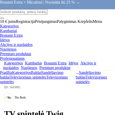
Bonami Extra × Micadoni |
Nuolaida iki 25 % →
10 € jums
Registracija
Prisijungimas
Palyginimas
Krepšelis
Menu
Kategorijos
Kambariai
Bonami Extra
Idėjos
Akcijos ir nuolaidos
Naujienos
Premium produktai
Profesionalams
Kategorijos
Kambariai
Bonami Extra
Idėjos
Akcijos ir
nuolaidos
Naujienos
Premium produktai
Pradžia
Kategorijos
Baldai
Sandėliavimo
...
Sandėliavimo
baldai
Televizoriaus spintelės
Televizoriaus
baldai
Televizoriaus
spintelės
spintelės
ID: 1645092
The Beds
TV spintelė Twig