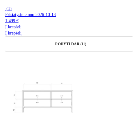
(
1
)
Pristatysime nuo 2026‑10‑13
1 499 €
Į krepšelį
Į krepšelį
+
RODYTI DAR (11)