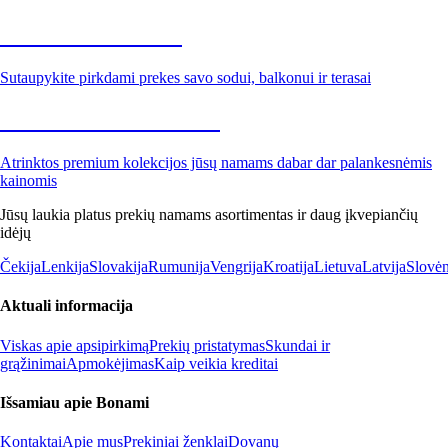
Sodas su nuolaida
Sutaupykite pirkdami prekes savo sodui, balkonui ir terasai
Premium su nuolaida
Atrinktos premium kolekcijos jūsų namams dabar dar palankesnėmis
kainomis
Jūsų laukia platus prekių namams asortimentas ir daug įkvepiančių
idėjų
Čekija
Lenkija
Slovakija
Rumunija
Vengrija
Kroatija
Lietuva
Latvija
Slovėn
Aktuali informacija
Viskas apie apsipirkimą
Prekių pristatymas
Skundai ir
grąžinimai
Apmokėjimas
Kaip veikia kreditai
Išsamiau apie Bonami
Kontaktai
Apie mus
Prekiniai ženklai
Dovanų