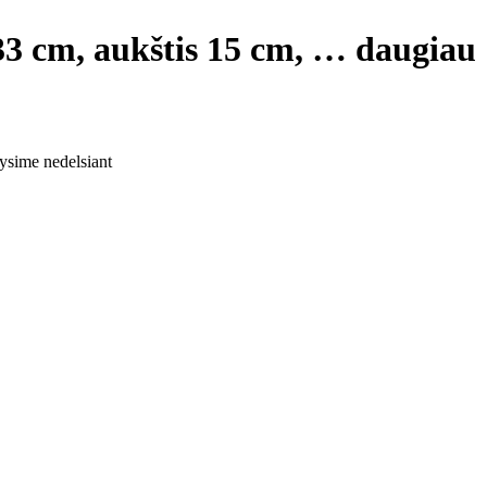
33 cm, aukštis 15 cm
, …
daugiau
tysime nedelsiant