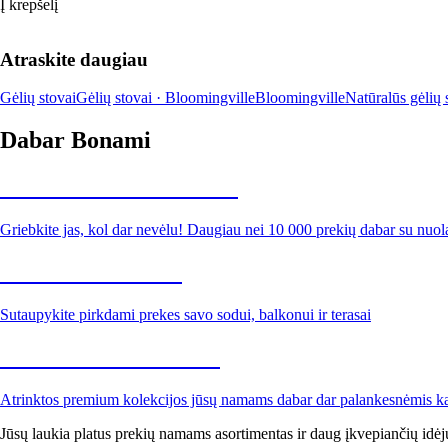
Į krepšelį
Atraskite daugiau
Gėlių stovai
Gėlių stovai · Bloomingville
Bloomingville
Natūralūs gėlių 
Dabar Bonami
Summer Sale iki -40 %
Griebkite jas, kol dar nevėlu! Daugiau nei 10 000 prekių dabar su nuol
Sodas su nuolaida
Sutaupykite pirkdami prekes savo sodui, balkonui ir terasai
Premium su nuolaida
Atrinktos premium kolekcijos jūsų namams dabar dar palankesnėmis k
Jūsų laukia platus prekių namams asortimentas ir daug įkvepiančių idėj