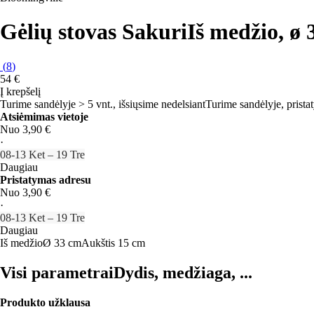
Gėlių stovas Sakuri
Iš medžio, ø 
(
8
)
54 €
Į krepšelį
Turime sandėlyje > 5 vnt., išsiųsime nedelsiant
Turime sandėlyje, prista
Atsiėmimas vietoje
Nuo 3,90 €
·
08‑13 Ket – 19 Tre
Daugiau
Pristatymas adresu
Nuo 3,90 €
·
08‑13 Ket – 19 Tre
Daugiau
Iš medžio
Ø 33 cm
Aukštis 15 cm
Visi parametrai
Dydis, medžiaga, ...
Produkto užklausa