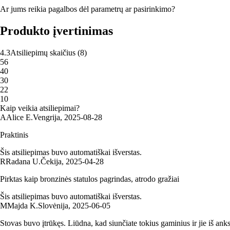
Ar jums reikia pagalbos dėl parametrų ar pasirinkimo?
Produkto įvertinimas
4.3
Atsiliepimų skaičius
(
8
)
5
6
4
0
3
0
2
2
1
0
Kaip veikia atsiliepimai?
A
Alice E.
Vengrija
,
2025‑08‑28
Praktinis
Šis atsiliepimas buvo automatiškai išverstas.
R
Radana U.
Čekija
,
2025‑04‑28
Pirktas kaip bronzinės statulos pagrindas, atrodo gražiai
Šis atsiliepimas buvo automatiškai išverstas.
M
Majda K.
Slovėnija
,
2025‑06‑05
Stovas buvo įtrūkęs. Liūdna, kad siunčiate tokius gaminius ir jie iš ank