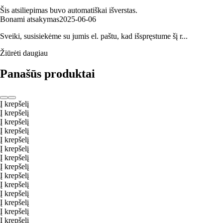
Šis atsiliepimas buvo automatiškai išverstas.
Bonami atsakymas
2025‑06‑06
Sveiki, susisiekėme su jumis el. paštu, kad išspręstume šį r...
Žiūrėti daugiau
Panašūs produktai
Į krepšelį
Į krepšelį
Į krepšelį
Į krepšelį
Į krepšelį
Į krepšelį
Į krepšelį
Į krepšelį
Į krepšelį
Į krepšelį
Į krepšelį
Į krepšelį
Į krepšelį
Į krepšelį