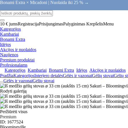
Bonami Extra × Micadoni |
Nuolaida iki 25 % →
10 € jums
Registracija
Prisijungimas
Palyginimas
Krepšelis
Menu
Kategorijos
Kambariai
Bonami Extra
Idėjos
Akcijos ir nuolaidos
Naujienos
Premium produktai
Profesionalams
Kategorijos
Kambariai
Bonami Extra
Idėjos
Akcijos ir nuolaidos
Pradžia
Kategorijos
Interjero detalės
Gėlės ir vazonai
Gėlių stovai
Gėlių s
...
Gėlės ir vazonai
Gėlių stovai
Rodyti galeriją
Peržiūrėti visus
Premium
ID: 1677524
Bloomingville