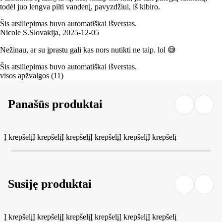
todėl juo lengva pilti vandenį, pavyzdžiui, iš kibiro.
Šis atsiliepimas buvo automatiškai išverstas.
Nicole S.
Slovakija
,
2025‑12‑05
Nežinau, ar su įprastu gali kas nors nutikti ne taip. lol 😅
Šis atsiliepimas buvo automatiškai išverstas.
visos apžvalgos
(
11
)
Panašūs produktai
Į krepšelį
Į krepšelį
Į krepšelį
Į krepšelį
Į krepšelį
Į krepšelį
Susiję produktai
Į krepšelį
Į krepšelį
Į krepšelį
Į krepšelį
Į krepšelį
Į krepšelį