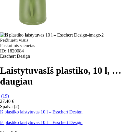
Peržiūrėti visus
Paskutinis vienetas
ID: 1620084
Esschert Design
Laistytuvas
Iš plastiko, 10 l
, …
daugiau
(
19
)
27,40 €
Spalva (2)
Iš plastiko laistytuvas 10 l – Esschert Design
Iš plastiko laistytuvas 10 l – Esschert Design