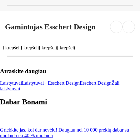
Gamintojas Esschert Design
Į krepšelį
Į krepšelį
Į krepšelį
Į krepšelį
Atraskite daugiau
Laistytuvai
Laistytuvai · Esschert Design
Esschert Design
Žali
laistytuvai
Dabar Bonami
Summer Sale iki -40 %
Griebkite jas, kol dar nevėlu! Daugiau nei 10 000 prekių dabar su
nuolaida iki 40 % nuolaida