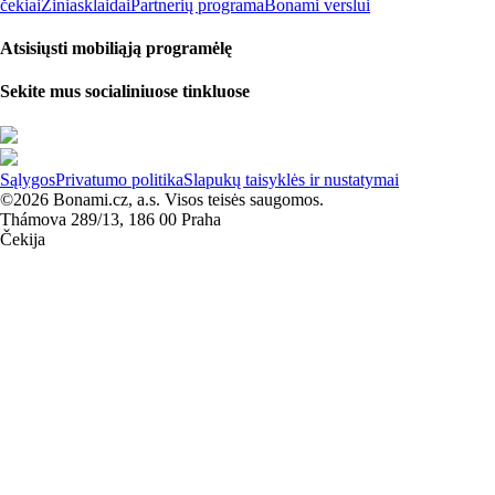
čekiai
Žiniasklaidai
Partnerių programa
Bonami verslui
Atsisiųsti mobiliąją programėlę
Sekite mus socialiniuose tinkluose
Sąlygos
Privatumo politika
Slapukų taisyklės ir nustatymai
©2026 Bonami.cz, a.s. Visos teisės saugomos.
Thámova 289/13, 186 00 Praha
Čekija