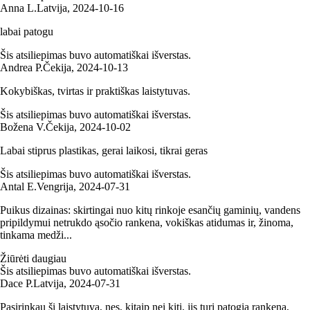
Anna L.
Latvija
,
2024‑10‑16
labai patogu
Šis atsiliepimas buvo automatiškai išverstas.
Andrea P.
Čekija
,
2024‑10‑13
Kokybiškas, tvirtas ir praktiškas laistytuvas.
Šis atsiliepimas buvo automatiškai išverstas.
Božena V.
Čekija
,
2024‑10‑02
Labai stiprus plastikas, gerai laikosi, tikrai geras
Šis atsiliepimas buvo automatiškai išverstas.
Antal E.
Vengrija
,
2024‑07‑31
Puikus dizainas: skirtingai nuo kitų rinkoje esančių gaminių, vandens
pripildymui netrukdo ąsočio rankena, vokiškas atidumas ir, žinoma,
tinkama medži...
Žiūrėti daugiau
Šis atsiliepimas buvo automatiškai išverstas.
Dace P.
Latvija
,
2024‑07‑31
Pasirinkau šį laistytuvą, nes, kitaip nei kiti, jis turi patogią rankeną,