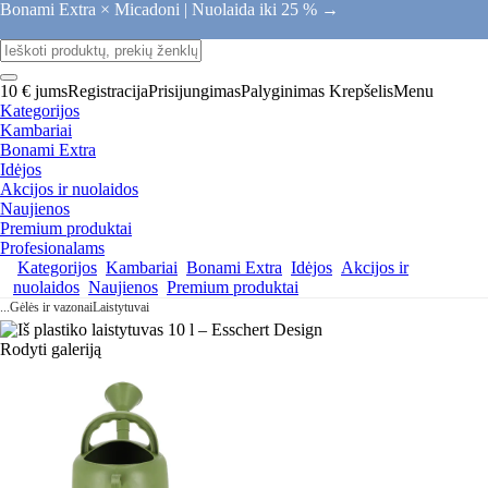
Bonami Extra × Micadoni |
Nuolaida iki 25 % →
10 € jums
Registracija
Prisijungimas
Palyginimas
Krepšelis
Menu
Kategorijos
Kambariai
Bonami Extra
Idėjos
Akcijos ir nuolaidos
Naujienos
Premium produktai
Profesionalams
Kategorijos
Kambariai
Bonami Extra
Idėjos
Akcijos ir
nuolaidos
Naujienos
Premium produktai
...
Gėlės ir vazonai
Laistytuvai
Rodyti galeriją