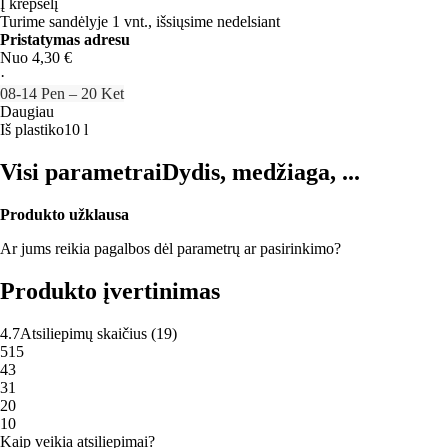
Į krepšelį
Turime sandėlyje 1 vnt., išsiųsime nedelsiant
Pristatymas adresu
Nuo 4,30 €
·
08‑14 Pen – 20 Ket
Daugiau
Iš plastiko
10 l
Visi parametrai
Dydis, medžiaga, ...
Produkto užklausa
Ar jums reikia pagalbos dėl parametrų ar pasirinkimo?
Produkto įvertinimas
4.7
Atsiliepimų skaičius
(
19
)
5
15
4
3
3
1
2
0
1
0
Kaip veikia atsiliepimai?