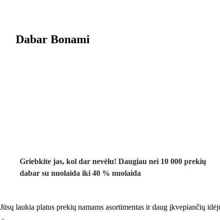
Dabar Bonami
Summer Sale
iki -40 %
Griebkite jas, kol dar nevėlu! Daugiau nei 10 000 prekių
dabar su nuolaida iki 40 % nuolaida
Jūsų laukia platus prekių namams asortimentas ir daug įkvepiančių idėj