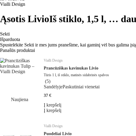
Vialli Design
Ąsotis Livio
Iš stiklo, 1,5 l
, …
dau
Sekti
Išparduota
Spustelėkite Sekti ir mes jums pranešime, kai gaminį vėl bus galima įsig
Panašūs produktai
Vialli Design
Prancūziškas kavinukas Livio
Tūris 1 l, iš stiklo, matinės sidabrinės spalvos
(
5
)
Sandėlyje
Paskutiniai vienetai
37 €
Naujiena
Į krepšelį
Į krepšelį
Vialli Design
Puodeliai Livio