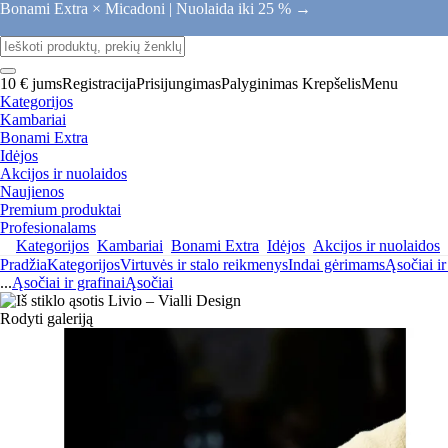
Bonami Extra × Micadoni |
Nuolaida iki 25 % →
10 € jums
Registracija
Prisijungimas
Palyginimas
Krepšelis
Menu
Kategorijos
Kambariai
Bonami Extra
Idėjos
Akcijos ir nuolaidos
Naujienos
Premium produktai
Profesionalams
Kategorijos
Kambariai
Bonami Extra
Idėjos
Akcijos ir nuolaidos
Pradžia
Kategorijos
Virtuvės ir stalo reikmenys
Indai gėrimams
Ąsočiai ir
...
Ąsočiai ir grafinai
Ąsočiai
Rodyti galeriją