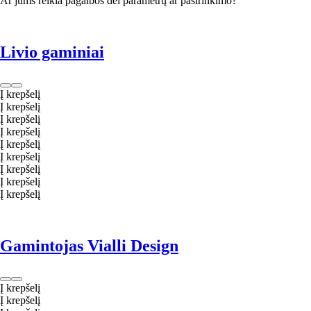
Ar jums reikia pagalbos dėl parametrų ar pasirinkimo?
Livio gaminiai
Į krepšelį
Į krepšelį
Į krepšelį
Į krepšelį
Į krepšelį
Į krepšelį
Į krepšelį
Į krepšelį
Į krepšelį
Gamintojas Vialli Design
Į krepšelį
Į krepšelį