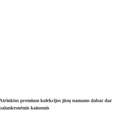
Premium su
nuolaida
Atrinktos premium kolekcijos jūsų namams dabar dar
palankesnėmis kainomis