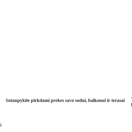
Sodas su
nuolaida
Sutaupykite pirkdami prekes savo sodui, balkonui ir terasai
ų