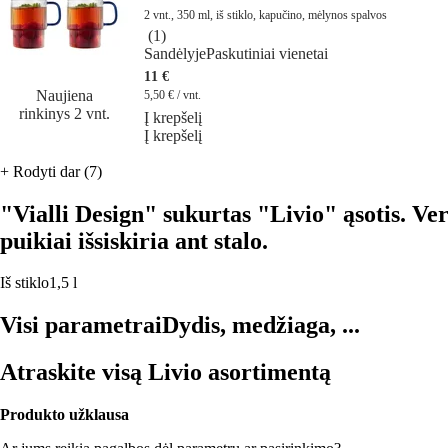
2 vnt., 350 ml, iš stiklo, kapučino, mėlynos spalvos
(
1
)
Sandėlyje
Paskutiniai vienetai
11 €
Naujiena
5,50 € / vnt.
rinkinys 2 vnt.
Į krepšelį
Į krepšelį
+
Rodyti dar (7)
"Vialli Design" sukurtas "Livio" ąsotis. Ve
puikiai išsiskiria ant stalo.
Iš stiklo
1,5 l
Visi parametrai
Dydis, medžiaga, ...
Atraskite visą Livio asortimentą
Produkto užklausa