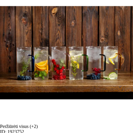
Peržiūrėti visus
(+2)
ID: 1923752