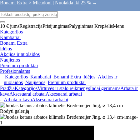
Bonami Extra × Micadoni |
Nuolaida iki 25 % →
10 € jums
Registracija
Prisijungimas
Palyginimas
Krepšelis
Menu
Kategorijos
Kambariai
Bonami Extra
Idėjos
Akcijos ir nuolaidos
Naujienos
Premium produktai
Profesionalams
Kategorijos
Kambariai
Bonami Extra
Idėjos
Akcijos ir
nuolaidos
Naujienos
Premium produktai
Pradžia
Kategorijos
Virtuvės ir stalo reikmenys
Indai gėrimams
Arbata ir
kava
Aksesuarai arbatai
Aksesuarai arbatai
...
Arbata ir kava
Aksesuarai arbatai
Rodyti galeriją