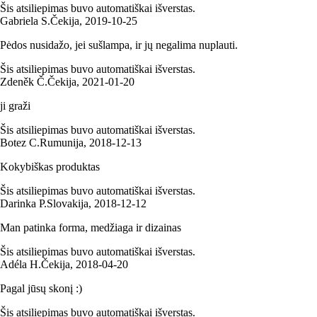
Šis atsiliepimas buvo automatiškai išverstas.
Gabriela S.
Čekija
,
2019‑10‑25
Pėdos nusidažo, jei sušlampa, ir jų negalima nuplauti.
Šis atsiliepimas buvo automatiškai išverstas.
Zdeněk Č.
Čekija
,
2021‑01‑20
ji graži
Šis atsiliepimas buvo automatiškai išverstas.
Botez C.
Rumunija
,
2018‑12‑13
Kokybiškas produktas
Šis atsiliepimas buvo automatiškai išverstas.
Darinka P.
Slovakija
,
2018‑12‑12
Man patinka forma, medžiaga ir dizainas
Šis atsiliepimas buvo automatiškai išverstas.
Adéla H.
Čekija
,
2018‑04‑20
Pagal jūsų skonį :)
Šis atsiliepimas buvo automatiškai išverstas.