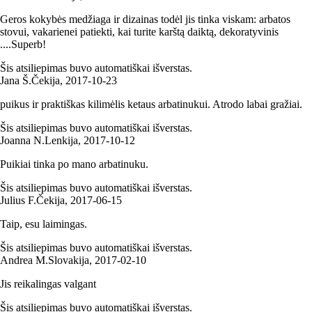
Geros kokybės medžiaga ir dizainas todėl jis tinka viskam: arbatos
stovui, vakarienei patiekti, kai turite karštą daiktą, dekoratyvinis
....Superb!
Šis atsiliepimas buvo automatiškai išverstas.
Jana Š.
Čekija
,
2017‑10‑23
puikus ir praktiškas kilimėlis ketaus arbatinukui. Atrodo labai gražiai.
Šis atsiliepimas buvo automatiškai išverstas.
Joanna N.
Lenkija
,
2017‑10‑12
Puikiai tinka po mano arbatinuku.
Šis atsiliepimas buvo automatiškai išverstas.
Julius F.
Čekija
,
2017‑06‑15
Taip, esu laimingas.
Šis atsiliepimas buvo automatiškai išverstas.
Andrea M.
Slovakija
,
2017‑02‑10
Jis reikalingas valgant
Šis atsiliepimas buvo automatiškai išverstas.