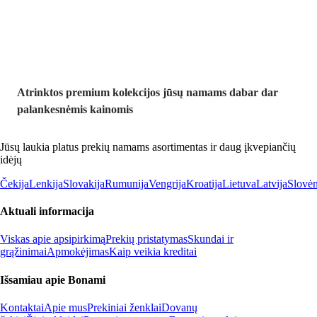
nuolaida
Atrinktos premium kolekcijos jūsų namams dabar dar
palankesnėmis kainomis
Jūsų laukia platus prekių namams asortimentas ir daug įkvepiančių
idėjų
Čekija
Lenkija
Slovakija
Rumunija
Vengrija
Kroatija
Lietuva
Latvija
Slovėn
Aktuali informacija
Viskas apie apsipirkimą
Prekių pristatymas
Skundai ir
grąžinimai
Apmokėjimas
Kaip veikia kreditai
Išsamiau apie Bonami
Kontaktai
Apie mus
Prekiniai ženklai
Dovanų