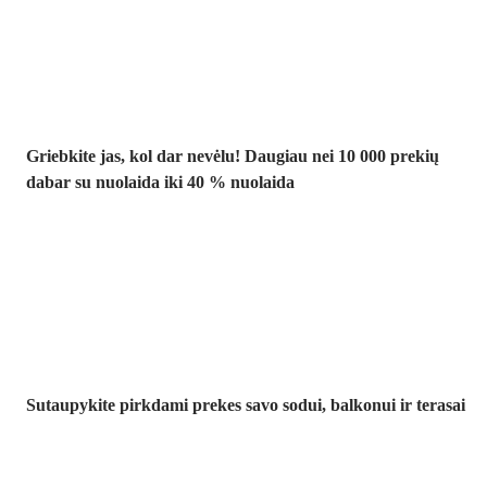
iki -40 %
Griebkite jas, kol dar nevėlu! Daugiau nei 10 000 prekių
dabar su nuolaida iki 40 % nuolaida
Sodas su
nuolaida
Sutaupykite pirkdami prekes savo sodui, balkonui ir terasai
Premium su