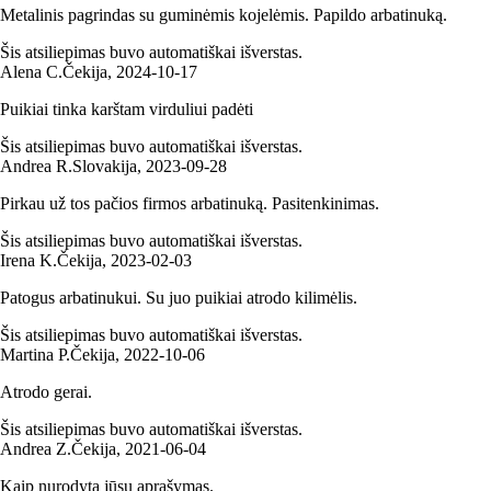
Metalinis pagrindas su guminėmis kojelėmis. Papildo arbatinuką.
Šis atsiliepimas buvo automatiškai išverstas.
Alena C.
Čekija
,
2024‑10‑17
Puikiai tinka karštam virduliui padėti
Šis atsiliepimas buvo automatiškai išverstas.
Andrea R.
Slovakija
,
2023‑09‑28
Pirkau už tos pačios firmos arbatinuką. Pasitenkinimas.
Šis atsiliepimas buvo automatiškai išverstas.
Irena K.
Čekija
,
2023‑02‑03
Patogus arbatinukui. Su juo puikiai atrodo kilimėlis.
Šis atsiliepimas buvo automatiškai išverstas.
Martina P.
Čekija
,
2022‑10‑06
Atrodo gerai.
Šis atsiliepimas buvo automatiškai išverstas.
Andrea Z.
Čekija
,
2021‑06‑04
Kaip nurodyta jūsų aprašymas.