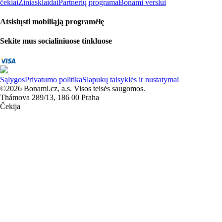
čekiai
Žiniasklaidai
Partnerių programa
Bonami verslui
Atsisiųsti mobiliąją programėlę
Sekite mus socialiniuose tinkluose
Sąlygos
Privatumo politika
Slapukų taisyklės ir nustatymai
©2026 Bonami.cz, a.s. Visos teisės saugomos.
Thámova 289/13, 186 00 Praha
Čekija