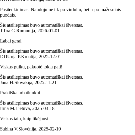
Pasitenkinimas. Naudoju ne tik po virduliu, bet ir po mažesniais
puodais.
Šis atsiliepimas buvo automatiškai išverstas.
T
Toa G.
Rumunija
,
2026‑01‑01
Labai gerai
Šis atsiliepimas buvo automatiškai išverstas.
D
DUnja P.
Kroatija
,
2025‑12‑01
Viskas puiku, pakuotė tokia pati!
Šis atsiliepimas buvo automatiškai išverstas.
Jana H.
Slovakija
,
2025‑11‑21
Praktiška arbatinukui
Šis atsiliepimas buvo automatiškai išverstas.
Irina M.
Lietuva
,
2025‑03‑18
Viskas taip, kaip tikėjausi
Sabina V.
Slovėnija
,
2025‑02‑10