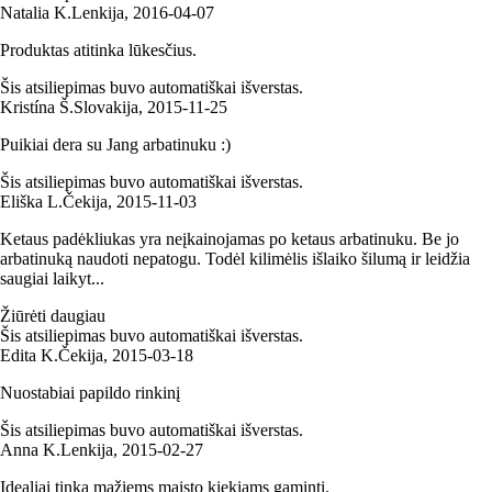
Natalia K.
Lenkija
,
2016‑04‑07
Produktas atitinka lūkesčius.
Šis atsiliepimas buvo automatiškai išverstas.
Kristína Š.
Slovakija
,
2015‑11‑25
Puikiai dera su Jang arbatinuku :)
Šis atsiliepimas buvo automatiškai išverstas.
Eliška L.
Čekija
,
2015‑11‑03
Ketaus padėkliukas yra neįkainojamas po ketaus arbatinuku. Be jo
arbatinuką naudoti nepatogu. Todėl kilimėlis išlaiko šilumą ir leidžia
saugiai laikyt...
Žiūrėti daugiau
Šis atsiliepimas buvo automatiškai išverstas.
Edita K.
Čekija
,
2015‑03‑18
Nuostabiai papildo rinkinį
Šis atsiliepimas buvo automatiškai išverstas.
Anna K.
Lenkija
,
2015‑02‑27
Idealiai tinka mažiems maisto kiekiams gaminti.