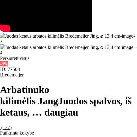
Peržiūrėti visus
-8%
ID: 77503
Bredemeijer
Arbatinuko
kilimėlis Jang
Juodos spalvos, iš
ketaus
, …
daugiau
(
137
)
Patikrinta kokybė