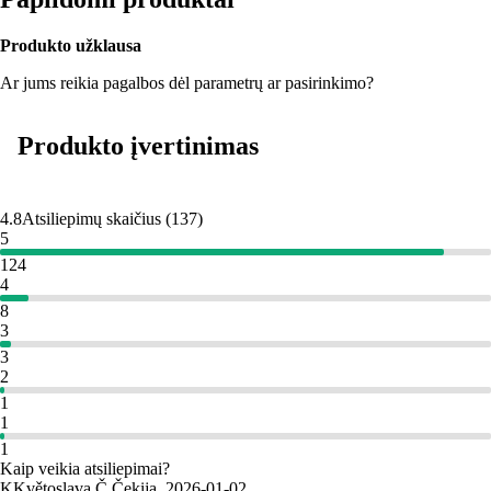
Produkto užklausa
Ar jums reikia pagalbos dėl parametrų ar pasirinkimo?
Produkto įvertinimas
4.8
Atsiliepimų skaičius
(
137
)
5
124
4
8
3
3
2
1
1
1
Kaip veikia atsiliepimai?
K
Květoslava Č.
Čekija
,
2026‑01‑02