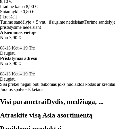
8,10 €
Pradinė kaina
8,90 €
Sutaupykite 0,80 €
Į krepšelį
Turime sandėlyje > 5 vnt., išsiųsime nedelsiant
Turime sandėlyje,
pristatysime nedelsiant
Atsiėmimas vietoje
Nuo 3,90 €
·
08‑13 Ket – 19 Tre
Daugiau
Pristatymas adresu
Nuo 3,90 €
·
08‑13 Ket – 19 Tre
Daugiau
Šiai prekei negali būti taikomas joks nuolaidos kodas ar kreditai
Juodos spalvos
Iš ketaus
Visi parametrai
Dydis, medžiaga, ...
Atraskite visą Asia asortimentą
Papildomi produktai