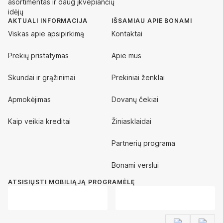
asortimentas ir daug įkvepiančių
idėjų
AKTUALI INFORMACIJA
IŠSAMIAU APIE BONAMI
Viskas apie apsipirkimą
Kontaktai
Prekių pristatymas
Apie mus
Skundai ir grąžinimai
Prekiniai ženklai
Apmokėjimas
Dovanų čekiai
Kaip veikia kreditai
Žiniasklaidai
Partnerių programa
Bonami verslui
ATSISIŲSTI MOBILIĄJĄ PROGRAMĖLĘ