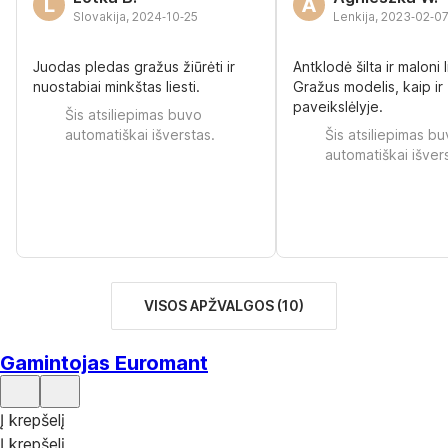
L
A
Slovakija
,
2024‑10‑25
Lenkija
,
2023‑02‑0
Juodas pledas gražus žiūrėti ir
Antklodė šilta ir maloni l
nuostabiai minkštas liesti.
Gražus modelis, kaip ir
paveikslėlyje.
Šis atsiliepimas buvo
automatiškai išverstas.
Šis atsiliepimas b
automatiškai išver
VISOS APŽVALGOS
(
10
)
Gamintojas Euromant
Į krepšelį
Į krepšelį