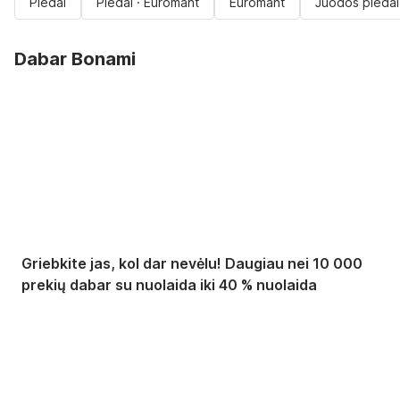
Pledai
Pledai · Euromant
Euromant
Juodos pledai
Dabar Bonami
Summer Sale iki -40
%
Griebkite jas, kol dar nevėlu! Daugiau nei 10 000
prekių dabar su nuolaida iki 40 % nuolaida
Sodas su nuolaida