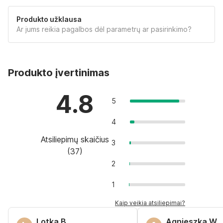
Produkto užklausa
Ar jums reikia pagalbos dėl parametrų ar pasirinkimo?
Produkto įvertinimas
4.8
5
4
Atsiliepimų skaičius
3
(
37
)
2
1
Kaip veikia atsiliepimai?
Lotka B.
Agnieszka W.