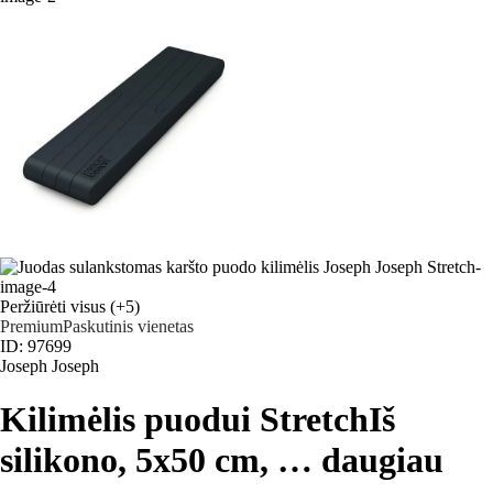
Peržiūrėti visus
(+5)
Premium
Paskutinis vienetas
ID: 97699
Joseph Joseph
Kilimėlis puodui Stretch
Iš
silikono, 5x50 cm
, …
daugiau