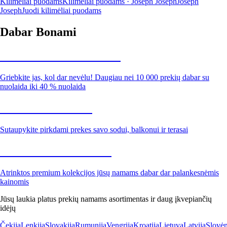
Kilimėliai puodams
Kilimėliai puodams · Joseph Joseph
Joseph
Joseph
Juodi kilimėliai puodams
Dabar Bonami
Summer Sale iki -40 %
Griebkite jas, kol dar nevėlu! Daugiau nei 10 000 prekių dabar su
nuolaida iki 40 % nuolaida
Sodas su nuolaida
Sutaupykite pirkdami prekes savo sodui, balkonui ir terasai
Premium su nuolaida
Atrinktos premium kolekcijos jūsų namams dabar dar palankesnėmis
kainomis
Jūsų laukia platus prekių namams asortimentas ir daug įkvepiančių
idėjų
Čekija
Lenkija
Slovakija
Rumunija
Vengrija
Kroatija
Lietuva
Latvija
Slovėn