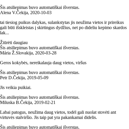
Šis atsiliepimas buvo automatiškai išverstas.
Alena V.
Čekija
,
2020‑10‑03
tai tiesiog puikus dalykas, sulankstytas jis neužima vietos ir prireikus
gali būti išskleistas į skirtingus dydžius, net po dideliu kepimo skardos
lak...
Žiūrėti daugiau
Šis atsiliepimas buvo automatiškai išverstas.
Mária Ž.
Slovakija
,
2020‑03‑28
Geros kokybės, nereikalauja daug vietos, viršus
Šis atsiliepimas buvo automatiškai išverstas.
Petr D.
Čekija
,
2019‑05‑09
Jis veikia puikiai.
Šis atsiliepimas buvo automatiškai išverstas.
Miluska B.
Čekija
,
2019‑02‑21
Labai patogus, neužima daug vietos, todėl gali nuolat stovėti ant
virtuvės stalviršio. Jis taip pat yra pakankamai didelis.
Šis atsiliepimas buvo automatiškai išverstas.