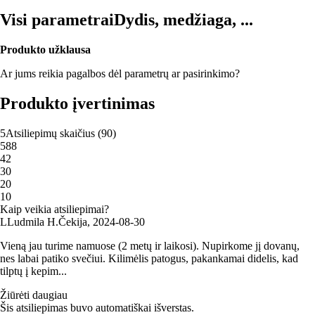
Visi parametrai
Dydis, medžiaga, ...
Produkto užklausa
Ar jums reikia pagalbos dėl parametrų ar pasirinkimo?
Produkto įvertinimas
5
Atsiliepimų skaičius
(
90
)
5
88
4
2
3
0
2
0
1
0
Kaip veikia atsiliepimai?
L
Ludmila H.
Čekija
,
2024‑08‑30
Vieną jau turime namuose (2 metų ir laikosi). Nupirkome jį dovanų,
nes labai patiko svečiui. Kilimėlis patogus, pakankamai didelis, kad
tilptų į kepim...
Žiūrėti daugiau
Šis atsiliepimas buvo automatiškai išverstas.