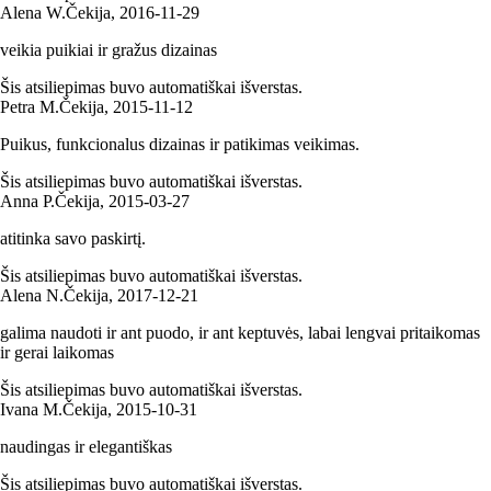
Alena W.
Čekija
,
2016‑11‑29
veikia puikiai ir gražus dizainas
Šis atsiliepimas buvo automatiškai išverstas.
Petra M.
Čekija
,
2015‑11‑12
Puikus, funkcionalus dizainas ir patikimas veikimas.
Šis atsiliepimas buvo automatiškai išverstas.
Anna P.
Čekija
,
2015‑03‑27
atitinka savo paskirtį.
Šis atsiliepimas buvo automatiškai išverstas.
Alena N.
Čekija
,
2017‑12‑21
galima naudoti ir ant puodo, ir ant keptuvės, labai lengvai pritaikomas
ir gerai laikomas
Šis atsiliepimas buvo automatiškai išverstas.
Ivana M.
Čekija
,
2015‑10‑31
naudingas ir elegantiškas
Šis atsiliepimas buvo automatiškai išverstas.