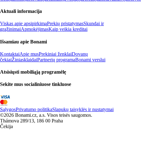
Aktuali informacija
Viskas apie apsipirkimą
Prekių pristatymas
Skundai ir
grąžinimai
Apmokėjimas
Kaip veikia kreditai
Išsamiau apie Bonami
Kontaktai
Apie mus
Prekiniai ženklai
Dovanų
čekiai
Žiniasklaidai
Partnerių programa
Bonami verslui
Atsisiųsti mobiliąją programėlę
Sekite mus socialiniuose tinkluose
Sąlygos
Privatumo politika
Slapukų taisyklės ir nustatymai
©2026 Bonami.cz, a.s. Visos teisės saugomos.
Thámova 289/13, 186 00 Praha
Čekija