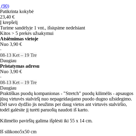
(
90
)
Patikrinta kokybė
23,40 €
Į krepšelį
Turime sandėlyje 1 vnt., išsiųsime nedelsiant
Kitos > 5 prekės užsakymui
Atsiėmimas vietoje
Nuo 3,90 €
·
08‑13 Ket – 19 Tre
Daugiau
Pristatymas adresu
Nuo 3,90 €
·
08‑13 Ket – 19 Tre
Daugiau
Praktiškas puodų kompanionas - "Stretch" puodų kilimėlis - apsaugos
jūsų virtuvės stalviršį nuo nepageidaujamo puodo dugno užsidegimo.
Dėl savo dydžio jis neužims per daug vietos ant virtuvės stalviršio,
todėl galėsite jį turėti paruoštą naudoti iš karto.
Kilimėlio paviršių galima išplėsti iki 55 x 14 cm.
Iš silikono
5x50 cm