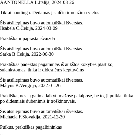
A
ANTONELLA L.
Italija
,
2024‑08‑26
Tikrai naudinga. Dedamas į stalčių ir neužima vietos
Šis atsiliepimas buvo automatiškai išverstas.
I
Isabela C.
Čekija
,
2024‑03‑09
Praktiška ir paprasta išvaizda
Šis atsiliepimas buvo automatiškai išverstas.
Sarka B.
Čekija
,
2022‑06‑30
Praktiškas padėklas pagamintas iš aukštos kokybės plastiko,
sulankstomas, tinka ir didesnėms keptuvėms
Šis atsiliepimas buvo automatiškai išverstas.
Mátyus B.
Vengrija
,
2022‑01‑26
Praktiška, nes ją galima laikyti mažose patalpose, be to, ji puikiai tinka
po didesniais dubenimis ir troškintuvais.
Šis atsiliepimas buvo automatiškai išverstas.
Michaela F.
Slovakija
,
2021‑12‑30
Puikus, praktiškas pagalbininkas