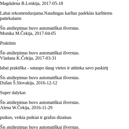
Magdalena B.
Lenkija
,
2017‑05‑18
Labai rekomenduojama.Naudingas karštas padėklas karštiems
patiekalams
Šis atsiliepimas buvo automatiškai išverstas.
Monika M.
Čekija
,
2017‑04‑05
Praktinis
Šis atsiliepimas buvo automatiškai išverstas.
Vladana K.
Čekija
,
2017‑03‑31
labai praktiška - sutaupo daug vietos ir atitinka savo paskirtį
Šis atsiliepimas buvo automatiškai išverstas.
Dušan Š.
Slovakija
,
2016‑12‑12
Super dalykas
Šis atsiliepimas buvo automatiškai išverstas.
Alena W.
Čekija
,
2016‑11‑29
puikus, veikia puikiai ir gražus dizainas
Šis atsiliepimas buvo automatiškai išverstas.