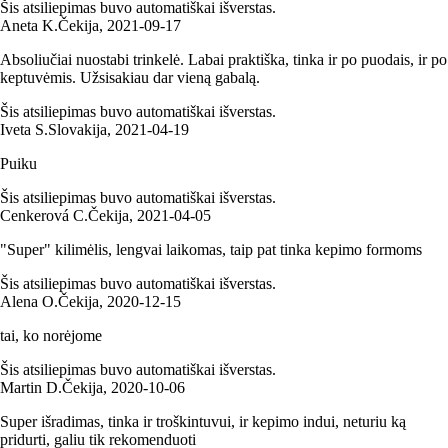
Šis atsiliepimas buvo automatiškai išverstas.
Aneta K.
Čekija
,
2021‑09‑17
Absoliučiai nuostabi trinkelė. Labai praktiška, tinka ir po puodais, ir po
keptuvėmis. Užsisakiau dar vieną gabalą.
Šis atsiliepimas buvo automatiškai išverstas.
Iveta S.
Slovakija
,
2021‑04‑19
Puiku
Šis atsiliepimas buvo automatiškai išverstas.
Cenkerová C.
Čekija
,
2021‑04‑05
"Super" kilimėlis, lengvai laikomas, taip pat tinka kepimo formoms
Šis atsiliepimas buvo automatiškai išverstas.
Alena O.
Čekija
,
2020‑12‑15
tai, ko norėjome
Šis atsiliepimas buvo automatiškai išverstas.
Martin D.
Čekija
,
2020‑10‑06
Super išradimas, tinka ir troškintuvui, ir kepimo indui, neturiu ką
pridurti, galiu tik rekomenduoti