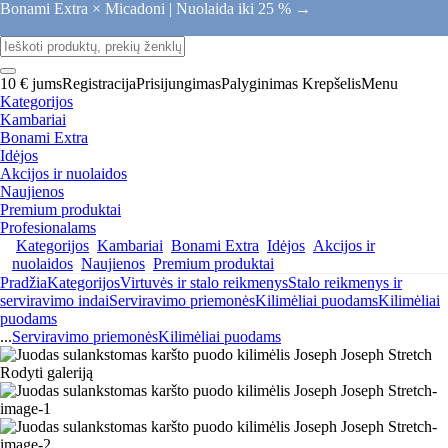
Bonami Extra × Micadoni |
Nuolaida iki 25 % →
10 € jums
Registracija
Prisijungimas
Palyginimas
Krepšelis
Menu
Kategorijos
Kambariai
Bonami Extra
Idėjos
Akcijos ir nuolaidos
Naujienos
Premium produktai
Profesionalams
Kategorijos
Kambariai
Bonami Extra
Idėjos
Akcijos ir
nuolaidos
Naujienos
Premium produktai
Pradžia
Kategorijos
Virtuvės ir stalo reikmenys
Stalo reikmenys ir
serviravimo indai
Serviravimo priemonės
Kilimėliai puodams
Kilimėliai
puodams
...
Serviravimo priemonės
Kilimėliai puodams
Rodyti galeriją