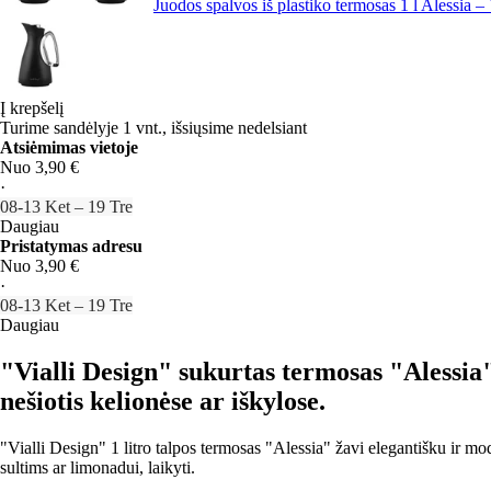
Juodos spalvos iš plastiko termosas 1 l Alessia –
Į krepšelį
Turime sandėlyje 1 vnt., išsiųsime nedelsiant
Atsiėmimas vietoje
Nuo 3,90 €
·
08‑13 Ket – 19 Tre
Daugiau
Pristatymas adresu
Nuo 3,90 €
·
08‑13 Ket – 19 Tre
Daugiau
"Vialli Design" sukurtas termosas "Alessia".
nešiotis kelionėse ar iškylose.
"Vialli Design" 1 litro talpos termosas "Alessia" žavi elegantišku ir mo
sultims ar limonadui, laikyti.