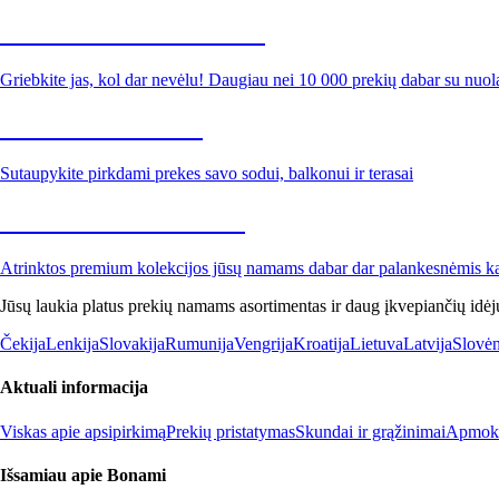
Summer Sale iki -40 %
Griebkite jas, kol dar nevėlu! Daugiau nei 10 000 prekių dabar su nuol
Sodas su nuolaida
Sutaupykite pirkdami prekes savo sodui, balkonui ir terasai
Premium su nuolaida
Atrinktos premium kolekcijos jūsų namams dabar dar palankesnėmis k
Jūsų laukia platus prekių namams asortimentas ir daug įkvepiančių idėj
Čekija
Lenkija
Slovakija
Rumunija
Vengrija
Kroatija
Lietuva
Latvija
Slovėn
Aktuali informacija
Viskas apie apsipirkimą
Prekių pristatymas
Skundai ir grąžinimai
Apmokė
Išsamiau apie Bonami