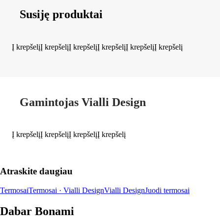
Susiję produktai
Į krepšelį
Į krepšelį
Į krepšelį
Į krepšelį
Į krepšelį
Į krepšelį
Gamintojas Vialli Design
Į krepšelį
Į krepšelį
Į krepšelį
Į krepšelį
Atraskite daugiau
Termosai
Termosai · Vialli Design
Vialli Design
Juodi termosai
Dabar Bonami