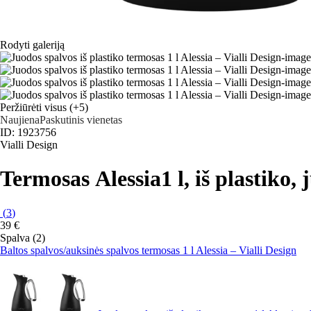
Rodyti galeriją
Peržiūrėti visus
(+5)
Naujiena
Paskutinis vienetas
ID: 1923756
Vialli Design
Termosas Alessia
1 l, iš plastiko,
(
3
)
39 €
Spalva (2)
Baltos spalvos/auksinės spalvos termosas 1 l Alessia – Vialli Design