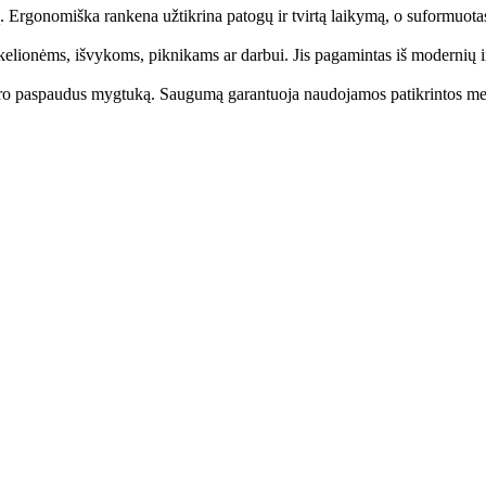
. Ergonomiška rankena užtikrina patogų ir tvirtą laikymą, o suformuotas 
 kelionėms, išvykoms, piknikams ar darbui. Jis pagamintas iš modernių ir
daro paspaudus mygtuką. Saugumą garantuoja naudojamos patikrintos med