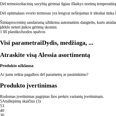
Dėl termoizoliacinių savybių gėrimai ilgiau išlaikys norimą temperatūrą
Dėl optimalaus svorio termosas yra lengvai nešiojamas ir idealiai tinka
Šimtaprocentinį sandarumą užtikrina automatinis dangtelis, kuris atsi
įdėklo neturi įtakos gėrimų skoniui.
1 l
Iš plastiko
Juodos spalvos
Visi parametrai
Dydis, medžiaga, ...
Atraskite visą Alessia asortimentą
Produkto užklausa
Ar jums reikia pagalbos dėl parametrų ar pasirinkimo?
Produkto įvertinimas
Rodomas įvertinimas pagrįstas šios prekės variantų įvertinimais.
5
Atsiliepimų skaičius
(
3
)
5
3
4
0
3
0