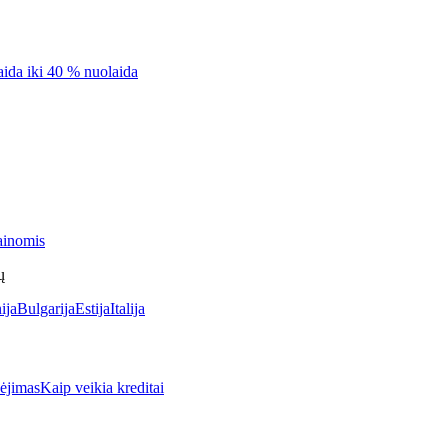
aida iki 40 % nuolaida
ainomis
ų
ija
Bulgarija
Estija
Italija
jimas
Kaip veikia kreditai