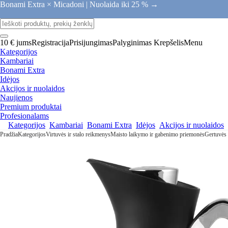
Bonami Extra × Micadoni |
Nuolaida iki 25 % →
10 € jums
Registracija
Prisijungimas
Palyginimas
Krepšelis
Menu
Kategorijos
Kambariai
Bonami Extra
Idėjos
Akcijos ir nuolaidos
Naujienos
Premium produktai
Profesionalams
Kategorijos
Kambariai
Bonami Extra
Idėjos
Akcijos ir nuolaidos
Pradžia
Kategorijos
Virtuvės ir stalo reikmenys
Maisto laikymo ir gabenimo priemonės
Gertuvės 