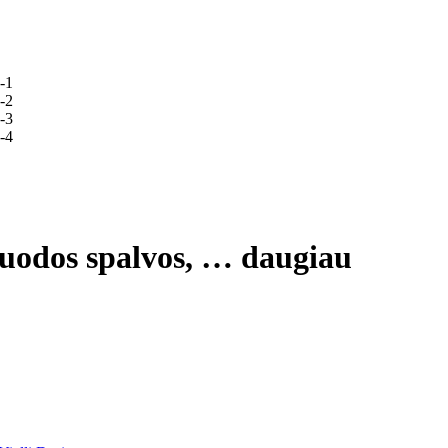
 juodos spalvos
, …
daugiau