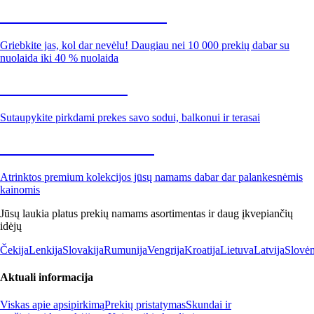
Summer Sale iki -40 %
Griebkite jas, kol dar nevėlu! Daugiau nei 10 000 prekių dabar su
nuolaida iki 40 % nuolaida
Sodas su nuolaida
Sutaupykite pirkdami prekes savo sodui, balkonui ir terasai
Premium su nuolaida
Atrinktos premium kolekcijos jūsų namams dabar dar palankesnėmis
kainomis
Jūsų laukia platus prekių namams asortimentas ir daug įkvepiančių
idėjų
Čekija
Lenkija
Slovakija
Rumunija
Vengrija
Kroatija
Lietuva
Latvija
Slovėn
Aktuali informacija
Viskas apie apsipirkimą
Prekių pristatymas
Skundai ir