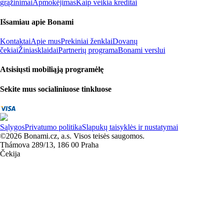
grąžinimai
Apmokėjimas
Kaip veikia kreditai
Išsamiau apie Bonami
Kontaktai
Apie mus
Prekiniai ženklai
Dovanų
čekiai
Žiniasklaidai
Partnerių programa
Bonami verslui
Atsisiųsti mobiliąją programėlę
Sekite mus socialiniuose tinkluose
Sąlygos
Privatumo politika
Slapukų taisyklės ir nustatymai
©2026 Bonami.cz, a.s. Visos teisės saugomos.
Thámova 289/13, 186 00 Praha
Čekija