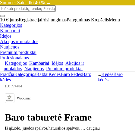
Summer Sale |
Iki 40 % →
10 € jums
Registracija
Prisijungimas
Palyginimas
Krepšelis
Menu
Kategorijos
Kambariai
Idėjos
Akcijos ir nuolaidos
Naujienos
Premium produktai
Profesionalams
Kategorijos
Kambariai
Idėjos
Akcijos ir
nuolaidos
Naujienos
Premium produktai
Pradžia
Kategorijos
Baldai
Kėdės
Baro kėdės
Baro
...
Kėdės
Baro
kėdės
kėdės
ID: 774404
Woodman
Baro taburetė Frame
Iš ąžuolo, juodos spalvos/natūralios spalvos
, …
daugiau