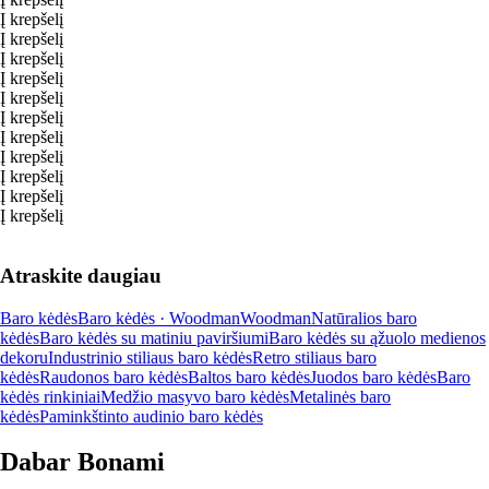
Į krepšelį
Į krepšelį
Į krepšelį
Į krepšelį
Į krepšelį
Į krepšelį
Į krepšelį
Į krepšelį
Į krepšelį
Į krepšelį
Į krepšelį
Atraskite daugiau
Baro kėdės
Baro kėdės · Woodman
Woodman
Natūralios baro
kėdės
Baro kėdės su matiniu paviršiumi
Baro kėdės su ąžuolo medienos
dekoru
Industrinio stiliaus baro kėdės
Retro stiliaus baro
kėdės
Raudonos baro kėdės
Baltos baro kėdės
Juodos baro kėdės
Baro
kėdės rinkiniai
Medžio masyvo baro kėdės
Metalinės baro
kėdės
Paminkštinto audinio baro kėdės
Dabar Bonami