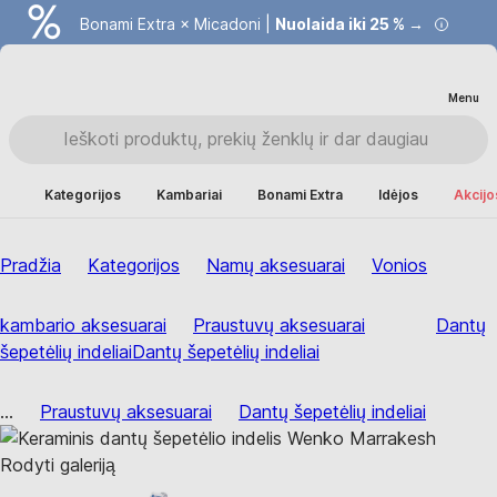
Bonami Extra × Micadoni |
Nuolaida iki 25 % →
Menu
Kategorijos
Kambariai
Bonami Extra
Idėjos
Akcijo
Pradžia
Kategorijos
Namų aksesuarai
Vonios
kambario aksesuarai
Praustuvų aksesuarai
Dantų
šepetėlių indeliai
Dantų šepetėlių indeliai
...
Praustuvų aksesuarai
Dantų šepetėlių indeliai
Rodyti galeriją