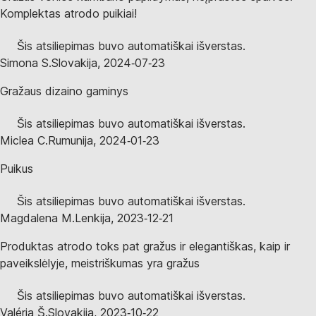
Komplektas atrodo puikiai!
Šis atsiliepimas buvo automatiškai išverstas.
Simona S.
Slovakija
,
2024‑07‑23
Gražaus dizaino gaminys
Šis atsiliepimas buvo automatiškai išverstas.
Miclea C.
Rumunija
,
2024‑01‑23
Puikus
Šis atsiliepimas buvo automatiškai išverstas.
Magdalena M.
Lenkija
,
2023‑12‑21
Produktas atrodo toks pat gražus ir elegantiškas, kaip ir
paveikslėlyje, meistriškumas yra gražus
Šis atsiliepimas buvo automatiškai išverstas.
Valéria Š.
Slovakija
,
2023‑10‑22