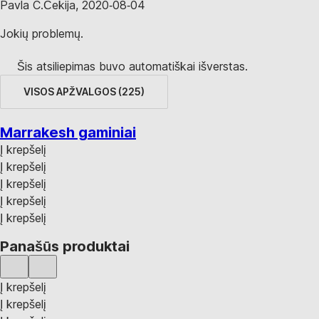
Pavla C.
Čekija
,
2020‑08‑04
Jokių problemų.
Šis atsiliepimas buvo automatiškai išverstas.
VISOS APŽVALGOS
(
225
)
Marrakesh gaminiai
Į krepšelį
Į krepšelį
Į krepšelį
Į krepšelį
Į krepšelį
Panašūs produktai
Į krepšelį
Į krepšelį