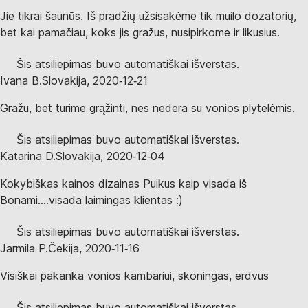
Jie tikrai šaunūs. Iš pradžių užsisakėme tik muilo dozatorių,
bet kai pamačiau, koks jis gražus, nusipirkome ir likusius.
Šis atsiliepimas buvo automatiškai išverstas.
Ivana B.
Slovakija
,
2020‑12‑21
Gražu, bet turime grąžinti, nes nedera su vonios plytelėmis.
Šis atsiliepimas buvo automatiškai išverstas.
Katarina D.
Slovakija
,
2020‑12‑04
Kokybiškas kainos dizainas Puikus kaip visada iš
Bonami....visada laimingas klientas :)
Šis atsiliepimas buvo automatiškai išverstas.
Jarmila P.
Čekija
,
2020‑11‑16
Visiškai pakanka vonios kambariui, skoningas, erdvus
Šis atsiliepimas buvo automatiškai išverstas.