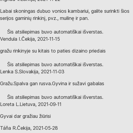
Labai skoningas dubuo vonios kambariui, galite surinkti šios
serijos gaminių rinkinį, pvz., muilinę ir pan.
Šis atsiliepimas buvo automatiškai išverstas.
Vendula I.
Čekija
,
2021‑11‑15
gražu rinkinyje su kitais to paties dizaino priedais
Šis atsiliepimas buvo automatiškai išverstas.
Lenka S.
Slovakija
,
2021‑11‑03
Gražu.Spalva gan rusva.Gyvina ir sužavi gabalas
Šis atsiliepimas buvo automatiškai išverstas.
Loreta L.
Lietuva
,
2021‑09‑11
Gyvai dar gražiau žiūrisi
Táňa R.
Čekija
,
2021‑05‑28