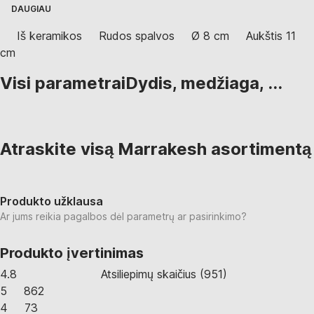
DAUGIAU
Iš keramikos
Rudos spalvos
Ø 8 cm
Aukštis 11
cm
Visi parametrai
Dydis, medžiaga, ...
Atraskite visą Marrakesh asortimentą
Produkto užklausa
Ar jums reikia pagalbos dėl parametrų ar pasirinkimo?
Produkto įvertinimas
4.8
Atsiliepimų skaičius
(
951
)
5
862
4
73