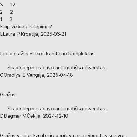
3
12
2
2
1
2
Kaip veikia atsiliepimai?
L
Laura P.
Kroatija
,
2025‑06‑21
Labai gražus vonios kambario komplektas
Šis atsiliepimas buvo automatiškai išverstas.
O
Orsolya E.
Vengrija
,
2025‑04‑18
Gražus
Šis atsiliepimas buvo automatiškai išverstas.
D
Dagmar V.
Čekija
,
2024‑12‑10
Gražus vonios kambario papildymas, neįprastos spalvos.