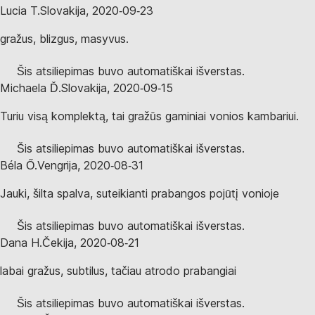
Lucia T.
Slovakija
,
2020‑09‑23
gražus, blizgus, masyvus.
Šis atsiliepimas buvo automatiškai išverstas.
Michaela Ď.
Slovakija
,
2020‑09‑15
Turiu visą komplektą, tai gražūs gaminiai vonios kambariui.
Šis atsiliepimas buvo automatiškai išverstas.
Béla Ő.
Vengrija
,
2020‑08‑31
Jauki, šilta spalva, suteikianti prabangos pojūtį vonioje
Šis atsiliepimas buvo automatiškai išverstas.
Dana H.
Čekija
,
2020‑08‑21
labai gražus, subtilus, tačiau atrodo prabangiai
Šis atsiliepimas buvo automatiškai išverstas.