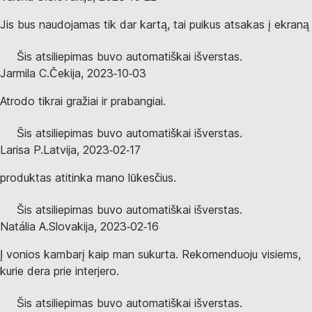
Jis bus naudojamas tik dar kartą, tai puikus atsakas į ekraną
Šis atsiliepimas buvo automatiškai išverstas.
Jarmila C.
Čekija
,
2023‑10‑03
Atrodo tikrai gražiai ir prabangiai.
Šis atsiliepimas buvo automatiškai išverstas.
Larisa P.
Latvija
,
2023‑02‑17
produktas atitinka mano lūkesčius.
Šis atsiliepimas buvo automatiškai išverstas.
Natália A.
Slovakija
,
2023‑02‑16
Į vonios kambarį kaip man sukurta. Rekomenduoju visiems,
kurie dera prie interjero.
Šis atsiliepimas buvo automatiškai išverstas.