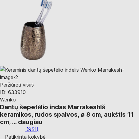
Peržiūrėti visus
ID: 633910
Wenko
Dantų šepetėlio indas Marrakesh
Iš
keramikos, rudos spalvos, ø 8 cm, aukštis 11
cm
, …
daugiau
(
951
)
Patikrinta kokybė