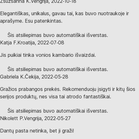
Zsuzsanna K.
Vengrija
,
2022‑10‑18
Elegantiškas, unikalus, gavau tai, kas buvo nuotraukoje ir
aprašyme. Esu patenkintas.
Šis atsiliepimas buvo automatiškai išverstas.
Katja F.
Kroatija
,
2022‑07‑08
Jis puikiai tinka vonios kambario išvaizdai.
Šis atsiliepimas buvo automatiškai išverstas.
Gabriela K.
Čekija
,
2022‑05‑28
Gražios prabangos prekės. Rekomenduoju įsigyti ir kitų šios
serijos produktų, nes visa tai atrodo fantastiškai.
Šis atsiliepimas buvo automatiškai išverstas.
Nikolett P.
Vengrija
,
2022‑05‑27
Dantų pasta netinka, bet ji graži!