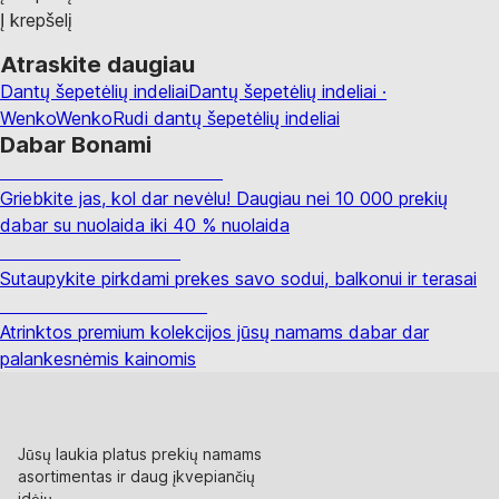
Į krepšelį
Atraskite daugiau
Dantų šepetėlių indeliai
Dantų šepetėlių indeliai ·
Wenko
Wenko
Rudi dantų šepetėlių indeliai
Dabar Bonami
Summer Sale iki -40 %
Griebkite jas, kol dar nevėlu! Daugiau nei 10 000 prekių
dabar su nuolaida iki 40 % nuolaida
Sodas su nuolaida
Sutaupykite pirkdami prekes savo sodui, balkonui ir terasai
Premium su nuolaida
Atrinktos premium kolekcijos jūsų namams dabar dar
palankesnėmis kainomis
Jūsų laukia platus prekių namams
asortimentas ir daug įkvepiančių
idėjų