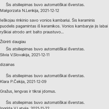
Šis atsiliepimas buvo automatiškai išverstas.
Małgorzata N.
Lenkija
,
2021‑12‑12
Ieškojau rinkinio savo vonios kambariui. Šis keraminis
puodelis pagamintas iš keramikos. Vonios kambaryje jis labai
ryškiai atrodo ant balto praustuvo...
Žiūrėti daugiau
Šis atsiliepimas buvo automatiškai išverstas.
Silvia V.
Slovakija
,
2021‑12‑11
dizainas
Šis atsiliepimas buvo automatiškai išverstas.
Klara P.
Čekija
,
2021‑12‑09
Gražus, lengvas ir tikrai įdomus.
Šis atsiliepimas buvo automatiškai išverstas.
Ingrīda V.
Latvija
,
2021‑11‑22