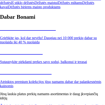
dėžutės
Iš stiklo dėžutės
Dėžutės maistui
Dėžutės miltams
Dėžutės
kavai
Dėžutės biriems maisto produktams
Dabar Bonami
Summer Sale iki -40 %
Griebkite jas, kol dar nevėlu! Daugiau nei 10 000 prekių dabar su
nuolaida iki 40 % nuolaida
Sodas su nuolaida
Sutaupykite pirkdami prekes savo sodui, balkonui ir terasai
Premium su nuolaida
Atrinktos premium kolekcijos jūsų namams dabar dar palankesnėmis
kainomis
Jūsų laukia platus prekių namams asortimentas ir daug įkvepiančių
idėjų