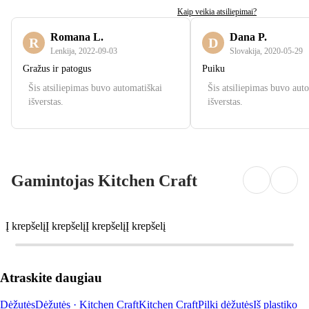
Kaip veikia atsiliepimai?
Romana L.
Dana P.
R
D
Lenkija
,
2022‑09‑03
Slovakija
,
2020‑05‑29
Gražus ir patogus
Puiku
Šis atsiliepimas buvo automatiškai
Šis atsiliepimas buvo aut
išverstas.
išverstas.
Gamintojas Kitchen Craft
Į krepšelį
Į krepšelį
Į krepšelį
Į krepšelį
Atraskite daugiau
Dėžutės
Dėžutės · Kitchen Craft
Kitchen Craft
Pilki dėžutės
Iš plastiko