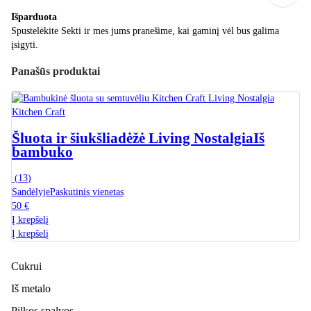
Išparduota
Spustelėkite Sekti ir mes jums pranešime, kai gaminį vėl bus galima
įsigyti.
Panašūs produktai
Kitchen Craft
Šluota ir šiukšliadėžė Living Nostalgia
Iš
bambuko
(
13
)
Sandėlyje
Paskutinis vienetas
50 €
Į krepšelį
Į krepšelį
Cukrui
Iš metalo
Pilkos spalvos