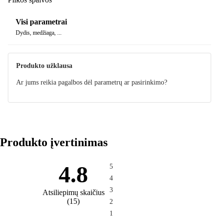
Visi parametrai
Dydis, medžiaga, ...
Produkto užklausa
Ar jums reikia pagalbos dėl parametrų ar pasirinkimo?
Produkto įvertinimas
4.8
5
4
3
Atsiliepimų skaičius
(
15
)
2
1