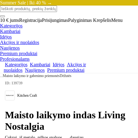
Summer Sale |
Iki 40 % →
10 € jums
Registracija
Prisijungimas
Palyginimas
Krepšelis
Menu
Kategorijos
Kambariai
Idėjos
Akcijos ir nuolaidos
Naujienos
Premium produktai
Profesionalams
Kategorijos
Kambariai
Idėjos
Akcijos ir
nuolaidos
Naujienos
Premium produktai
...
Maisto laikymo ir gabenimo priemonės
Dėžutės
ID: 139739
Kitchen Craft
Maisto laikymo indas Living
Nostalgia
Cukrui, iš metalo, pilkos spalvos
, …
daugiau