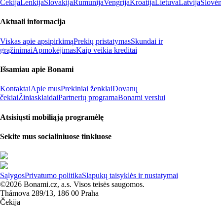
Čekija
Lenkija
Slovakija
Rumunija
Vengrija
Kroatija
Lietuva
Latvija
Slovėn
Aktuali informacija
Viskas apie apsipirkimą
Prekių pristatymas
Skundai ir
grąžinimai
Apmokėjimas
Kaip veikia kreditai
Išsamiau apie Bonami
Kontaktai
Apie mus
Prekiniai ženklai
Dovanų
čekiai
Žiniasklaidai
Partnerių programa
Bonami verslui
Atsisiųsti mobiliąją programėlę
Sekite mus socialiniuose tinkluose
Sąlygos
Privatumo politika
Slapukų taisyklės ir nustatymai
©2026 Bonami.cz, a.s. Visos teisės saugomos.
Thámova 289/13, 186 00 Praha
Čekija