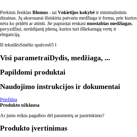
Prekinis ženklas
Blomus
- tai
Vokietijos kokybė
ir minimalistinis
dizainas. Jų aksesuarai išsiskiria patvaria medžiaga ir forma, prie kurios
nėra ko pridėti ar atimti. Jie paprastai renkasi
nuostabias medžiagas
,
pavyzdžiui, nerūdijantį plieną, kurios turi išliekamąją vertę ir
eleganciją.
Iš tekstilės
Smėlio spalvos
65 l
Visi parametrai
Dydis, medžiaga, ...
Papildomi produktai
Naudojimo instrukcijos ir dokumentai
Priežiūra
Produkto užklausa
Ar jums reikia pagalbos dėl parametrų ar pasirinkimo?
Produkto įvertinimas