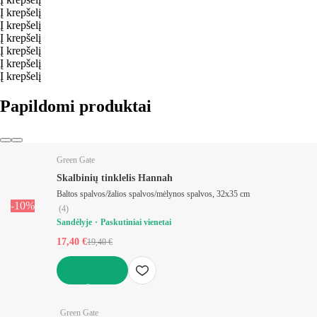
Į krepšelį
Į krepšelį
Į krepšelį
Į krepšelį
Į krepšelį
Į krepšelį
Papildomi produktai
Green Gate
Skalbinių tinklelis Hannah
Baltos spalvos/žalios spalvos/mėlynos spalvos, 32x35 cm
-10%
(
4
)
Sandėlyje
Paskutiniai vienetai
17,40 €
19,40 €
Į KREPŠELĮ
Green Gate