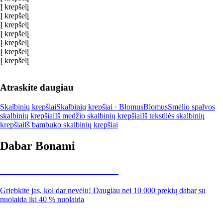
Į krepšelį
Į krepšelį
Į krepšelį
Į krepšelį
Į krepšelį
Į krepšelį
Į krepšelį
Atraskite daugiau
Skalbinių krepšiai
Skalbinių krepšiai · Blomus
Blomus
Smėlio spalvos
skalbinių krepšiai
Iš medžio skalbinių krepšiai
Iš tekstilės skalbinių
krepšiai
Iš bambuko skalbinių krepšiai
Dabar Bonami
Summer Sale iki -40 %
Griebkite jas, kol dar nevėlu! Daugiau nei 10 000 prekių dabar su
nuolaida iki 40 % nuolaida
Sodas su nuolaida