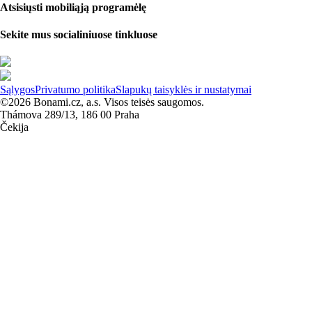
Atsisiųsti mobiliąją programėlę
Sekite mus socialiniuose tinkluose
Sąlygos
Privatumo politika
Slapukų taisyklės ir nustatymai
©2026 Bonami.cz, a.s. Visos teisės saugomos.
Thámova 289/13, 186 00 Praha
Čekija