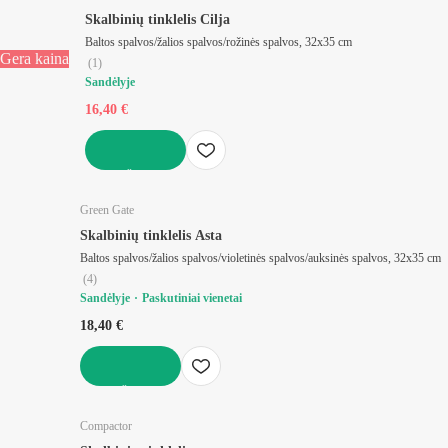
Skalbinių tinklelis Cilja
Baltos spalvos/žalios spalvos/rožinės spalvos, 32x35 cm
Gera kaina
(
1
)
Sandėlyje
16,40 €
Į KREPŠELĮ
Green Gate
Skalbinių tinklelis Asta
Baltos spalvos/žalios spalvos/violetinės spalvos/auksinės spalvos, 32x35 cm
(
4
)
Sandėlyje
Paskutiniai vienetai
18,40 €
Į KREPŠELĮ
Compactor