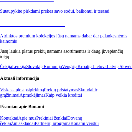
Sutaupykite pirkdami prekes savo sodui, balkonui ir terasai
Premium su nuolaida
Atrinktos premium kolekcijos jūsų namams dabar dar palankesnėmis
kainomis
Jūsų laukia platus prekių namams asortimentas ir daug įkvepiančių
idėjų
Čekija
Lenkija
Slovakija
Rumunija
Vengrija
Kroatija
Lietuva
Latvija
Slovėn
Aktuali informacija
Viskas apie apsipirkimą
Prekių pristatymas
Skundai ir
grąžinimai
Apmokėjimas
Kaip veikia kreditai
Išsamiau apie Bonami
Kontaktai
Apie mus
Prekiniai ženklai
Dovanų
čekiai
Žiniasklaidai
Partnerių programa
Bonami verslui