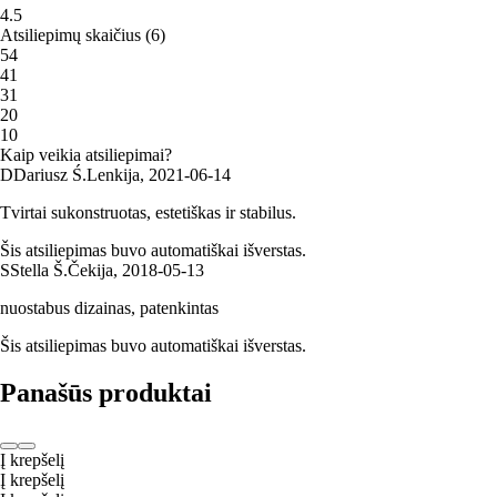
4.5
Atsiliepimų skaičius
(
6
)
5
4
4
1
3
1
2
0
1
0
Kaip veikia atsiliepimai?
D
Dariusz Ś.
Lenkija
,
2021‑06‑14
Tvirtai sukonstruotas, estetiškas ir stabilus.
Šis atsiliepimas buvo automatiškai išverstas.
S
Stella Š.
Čekija
,
2018‑05‑13
nuostabus dizainas, patenkintas
Šis atsiliepimas buvo automatiškai išverstas.
Panašūs produktai
Į krepšelį
Į krepšelį