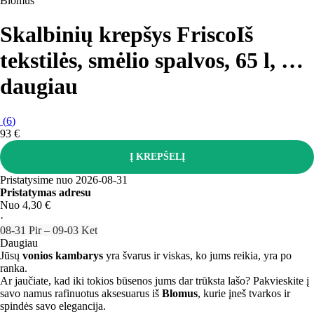
Blomus
Skalbinių krepšys Frisco
Iš
tekstilės, smėlio spalvos, 65 l
, …
daugiau
(
6
)
93 €
Į KREPŠELĮ
Pristatysime nuo 2026‑08‑31
Pristatymas adresu
Nuo 4,30 €
·
08‑31 Pir – 09‑03 Ket
Daugiau
Jūsų
vonios kambarys
yra švarus ir viskas, ko jums reikia, yra po
ranka.
Ar jaučiate, kad iki tokios būsenos jums dar trūksta lašo? Pakvieskite į
savo namus rafinuotus aksesuarus iš
Blomus
, kurie įneš tvarkos ir
spindės savo elegancija.