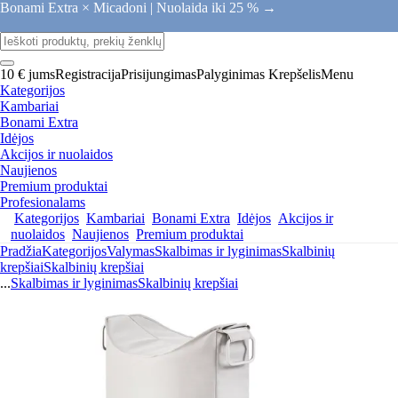
Bonami Extra × Micadoni |
Nuolaida iki 25 % →
10 € jums
Registracija
Prisijungimas
Palyginimas
Krepšelis
Menu
Kategorijos
Kambariai
Bonami Extra
Idėjos
Akcijos ir nuolaidos
Naujienos
Premium produktai
Profesionalams
Kategorijos
Kambariai
Bonami Extra
Idėjos
Akcijos ir
nuolaidos
Naujienos
Premium produktai
Pradžia
Kategorijos
Valymas
Skalbimas ir lyginimas
Skalbinių
krepšiai
Skalbinių krepšiai
...
Skalbimas ir lyginimas
Skalbinių krepšiai