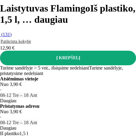
Laistytuvas Flamingo
Iš plastiko,
1,5 l
, …
daugiau
(
131
)
Patikrinta kokybė
12,90 €
Į KREPŠELĮ
Turime sandėlyje > 5 vnt., išsiųsime nedelsiant
Turime sandėlyje,
pristatysime nedelsiant
Atsiėmimas vietoje
Nuo 3,90 €
·
08‑12 Tre – 18 Ant
Daugiau
Pristatymas adresu
Nuo 3,90 €
·
08‑12 Tre – 18 Ant
Daugiau
Iš plastiko
1,5 l