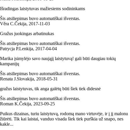
Išradingas laistytuvas mažiesiems sodininkams
Šis atsiliepimas buvo automatiškai išverstas.
Věra C.
Čekija
,
2017‑11‑03
Gražus juokingas arbatinukas
Šis atsiliepimas buvo automatiškai išverstas.
Patrycja P.
Lenkija
,
2017‑04‑04
Marika įsimylėjo savo naująjį laistytuvą! gali būti daugiau tokių
kampanijų
Šis atsiliepimas buvo automatiškai išverstas.
Renata J.
Slovakija
,
2018‑05‑31
gražus laistytuvas, tik anga galėtų būti šiek tiek didesnė
Šis atsiliepimas buvo automatiškai išverstas.
Roman K.
Čekija
,
2023‑09‑25
Puikus dizainas, turiu laistytuvą, rodomą mano virtuvėje, ir į jį malonu
žiūrėti. Tik kai laistai, vanduo visada šiek tiek purškia už snapo, nes
kakle...