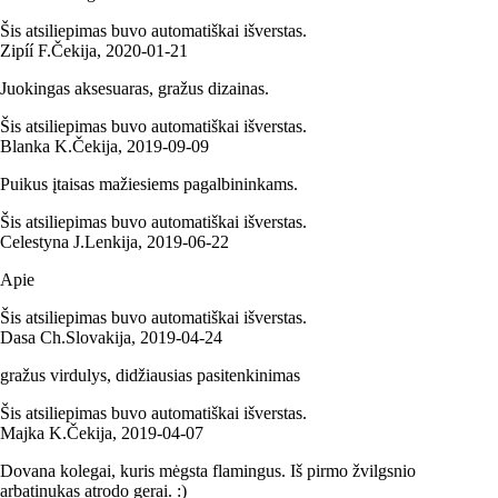
Šis atsiliepimas buvo automatiškai išverstas.
Zipíí F.
Čekija
,
2020‑01‑21
Juokingas aksesuaras, gražus dizainas.
Šis atsiliepimas buvo automatiškai išverstas.
Blanka K.
Čekija
,
2019‑09‑09
Puikus įtaisas mažiesiems pagalbininkams.
Šis atsiliepimas buvo automatiškai išverstas.
Celestyna J.
Lenkija
,
2019‑06‑22
Apie
Šis atsiliepimas buvo automatiškai išverstas.
Dasa Ch.
Slovakija
,
2019‑04‑24
gražus virdulys, didžiausias pasitenkinimas
Šis atsiliepimas buvo automatiškai išverstas.
Majka K.
Čekija
,
2019‑04‑07
Dovana kolegai, kuris mėgsta flamingus. Iš pirmo žvilgsnio
arbatinukas atrodo gerai. :)