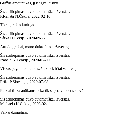
Gražus arbatinukas, jį lengva laistyti.
Šis atsiliepimas buvo automatiškai išverstas.
R
Renata N.
Čekija
,
2022‑02‑10
Tikrai gražus kūrinys
Šis atsiliepimas buvo automatiškai išverstas.
Šárka H.
Čekija
,
2020‑09‑22
Atrodo gražiai, mano dukra bus sužavėta:-)
Šis atsiliepimas buvo automatiškai išverstas.
Izabela K.
Lenkija
,
2020‑07‑09
Viskas pagal nuotraukas, šiek tiek lėtai vandenį
Šis atsiliepimas buvo automatiškai išverstas.
Erika P.
Slovakija
,
2020‑07‑08
Puikiai tinka anūkams, teka tik silpna vandens srovė.
Šis atsiliepimas buvo automatiškai išverstas.
Michaela K.
Čekija
,
2020‑02‑11
Vaikai džiaugiasi.