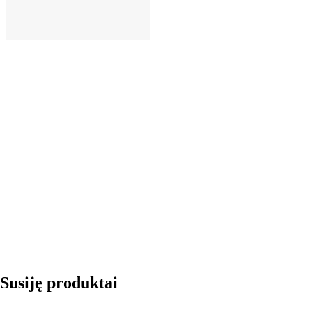
Į KREPŠELĮ
Susiję produktai