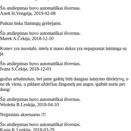
Šis atsiliepimas buvo automatiškai išverstas.
Anett H.
Vengrija
,
2019‑02‑08
Puikiai tinka flamingų gerbėjams.
Šis atsiliepimas buvo automatiškai išverstas.
Marek A.
Čekija
,
2018‑12‑10
Konev yra nuostabi, miela ir mano dukra yra nepaprastai laiminga su
ja.
Šis atsiliepimas buvo automatiškai išverstas.
Ivana S.
Čekija
,
2018‑12‑03
gražus arbatinukas, bet jame galėtų būti daugiau laistymo direktyvų, o
ne tik viena, o pildant uždėčiau žingsnelį ant angos /galbūt noriu per
daug/
Šis atsiliepimas buvo automatiškai išverstas.
Wioletta B.
Lenkija
,
2018‑04‑10
Neįprastas aksesuaras !!!
Šis atsiliepimas buvo automatiškai išverstas.
Kasia K.
Lenkija
,
2018‑03‑29