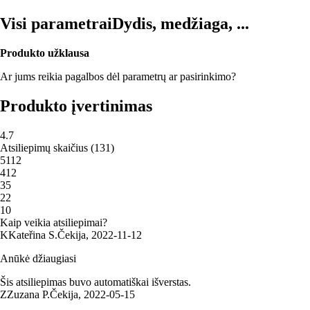
Visi parametrai
Dydis, medžiaga, ...
Produkto užklausa
Ar jums reikia pagalbos dėl parametrų ar pasirinkimo?
Produkto įvertinimas
4.7
Atsiliepimų skaičius
(
131
)
5
112
4
12
3
5
2
2
1
0
Kaip veikia atsiliepimai?
K
Kateřina S.
Čekija
,
2022‑11‑12
Anūkė džiaugiasi
Šis atsiliepimas buvo automatiškai išverstas.
Z
Zuzana P.
Čekija
,
2022‑05‑15