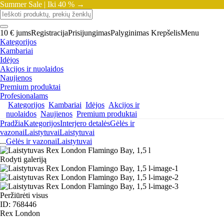
Summer Sale |
Iki 40 % →
10 € jums
Registracija
Prisijungimas
Palyginimas
Krepšelis
Menu
Kategorijos
Kambariai
Idėjos
Akcijos ir nuolaidos
Naujienos
Premium produktai
Profesionalams
Kategorijos
Kambariai
Idėjos
Akcijos ir
nuolaidos
Naujienos
Premium produktai
Pradžia
Kategorijos
Interjero detalės
Gėlės ir
vazonai
Laistytuvai
Laistytuvai
...
Gėlės ir vazonai
Laistytuvai
Rodyti galeriją
Peržiūrėti visus
ID: 768446
Rex London