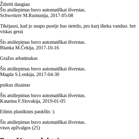
Žiūrėti daugiau
Šis atsiliepimas buvo automatiškai išverstas.
Schweitzer M.
Rumunija
,
2017‑05‑08
Tikėjausi, kad jo snapo pusėje bus sietelis, pro kurį išteka vanduo. bet
viskas gerai
Šis atsiliepimas buvo automatiškai išverstas.
Blanka M.
Čekija
,
2017‑10‑16
Gražus arbatinukas
Šis atsiliepimas buvo automatiškai išverstas.
Magda S.
Lenkija
,
2017‑04‑30
puikus dizainas
Šis atsiliepimas buvo automatiškai išverstas.
Katarina F.
Slovakija
,
2019‑01‑05
Eilinis plastikinis paukštis :)
Šis atsiliepimas buvo automatiškai išverstas.
visos apžvalgos
(
25
)