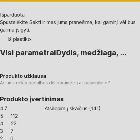
Išparduota
Spustelėkite Sekti ir mes jums pranešime, kai gaminį vėl bus
galima įsigyti.
Iš plastiko
Visi parametrai
Dydis, medžiaga, ...
Produkto užklausa
Ar jums reikia pagalbos dėl parametrų ar pasirinkimo?
Produkto įvertinimas
4.7
Atsiliepimų skaičius
(
141
)
5
112
4
22
3
7
2
0