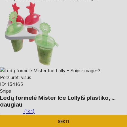
Peržiūrėti visus
ID: 154165
Snips
Ledų formelė Mister Ice Lolly
Iš plastiko
, …
daugiau
(
141
)
SEKTI