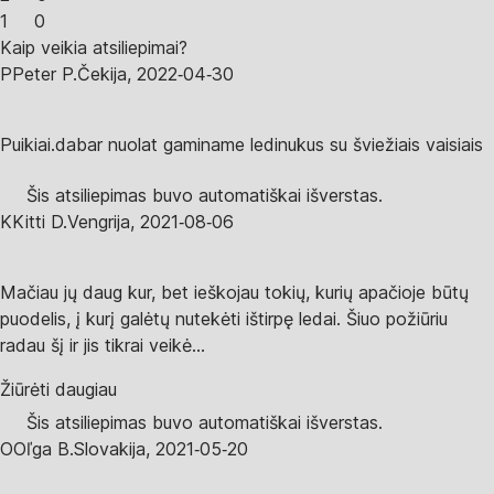
1
0
Kaip veikia atsiliepimai?
P
Peter P.
Čekija
,
2022‑04‑30
Puikiai.dabar nuolat gaminame ledinukus su šviežiais vaisiais
Šis atsiliepimas buvo automatiškai išverstas.
K
Kitti D.
Vengrija
,
2021‑08‑06
Mačiau jų daug kur, bet ieškojau tokių, kurių apačioje būtų
puodelis, į kurį galėtų nutekėti ištirpę ledai. Šiuo požiūriu
radau šį ir jis tikrai veikė...
Žiūrėti daugiau
Šis atsiliepimas buvo automatiškai išverstas.
O
Oľga B.
Slovakija
,
2021‑05‑20