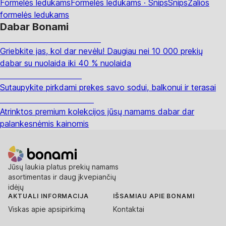
Formelės ledukams
Formelės ledukams · Snips
Snips
Žalios
formelės ledukams
Dabar Bonami
Summer Sale iki -40 %
Griebkite jas, kol dar nevėlu! Daugiau nei 10 000 prekių
dabar su nuolaida iki 40 % nuolaida
Sodas su nuolaida
Sutaupykite pirkdami prekes savo sodui, balkonui ir terasai
Premium su nuolaida
Atrinktos premium kolekcijos jūsų namams dabar dar
palankesnėmis kainomis
Jūsų laukia platus prekių namams
asortimentas ir daug įkvepiančių
idėjų
AKTUALI INFORMACIJA
IŠSAMIAU APIE BONAMI
Viskas apie apsipirkimą
Kontaktai