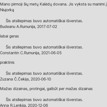
Mano pirmoji šių metų Kalėdų dovana. Jis vyksta su manimi į
Niujorką
Šis atsiliepimas buvo automatiškai išverstas.
Budeanu A.
Rumunija
,
2017‑07‑02
labai geras
Šis atsiliepimas buvo automatiškai išverstas.
Constantin C.
Rumunija
,
2021‑06‑05
praktinis
Šis atsiliepimas buvo automatiškai išverstas.
Zuzana Č.
Čekija
,
2020‑06‑10
Mažas dizainas, protingai, galbūt per mažas dizainas
Šis atsiliepimas buvo automatiškai išverstas.
Anna R.
Lenkija
,
2020‑12‑06