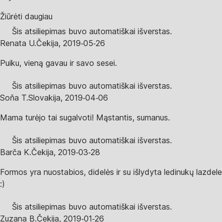
Žiūrėti daugiau
Šis atsiliepimas buvo automatiškai išverstas.
Renata U.
Čekija
,
2019‑05‑26
Puiku, vieną gavau ir savo sesei.
Šis atsiliepimas buvo automatiškai išverstas.
Soňa T.
Slovakija
,
2019‑04‑06
Mama turėjo tai sugalvoti! Mąstantis, sumanus.
Šis atsiliepimas buvo automatiškai išverstas.
Barča K.
Čekija
,
2019‑03‑28
Formos yra nuostabios, didelės ir su išlydyta ledinukų lazdele
:)
Šis atsiliepimas buvo automatiškai išverstas.
Zuzana B.
Čekija
,
2019‑01‑26