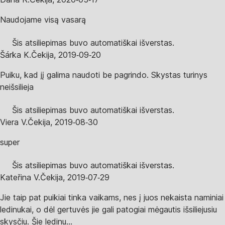
Naudojame visą vasarą
Šis atsiliepimas buvo automatiškai išverstas.
Šárka K.
Čekija
,
2019‑09‑20
Puiku, kad jį galima naudoti be pagrindo. Skystas turinys
neišsilieja
Šis atsiliepimas buvo automatiškai išverstas.
Viera V.
Čekija
,
2019‑08‑30
super
Šis atsiliepimas buvo automatiškai išverstas.
Kateřina V.
Čekija
,
2019‑07‑29
Jie taip pat puikiai tinka vaikams, nes į juos nekaista naminiai
ledinukai, o dėl gertuvės jie gali patogiai mėgautis išsiliejusiu
skysčiu. Šie ledinu...