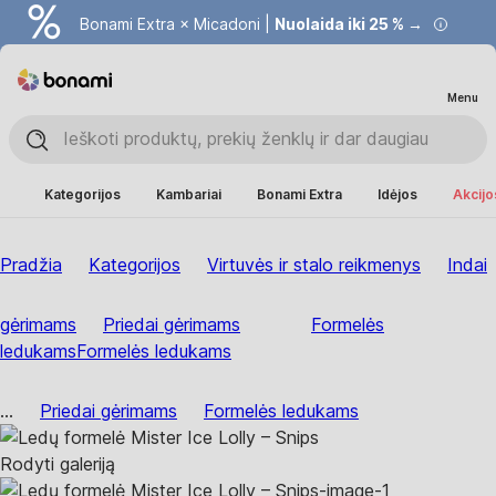
Bonami Extra × Micadoni |
Nuolaida iki 25 % →
Menu
Kategorijos
Kambariai
Bonami Extra
Idėjos
Akcijo
Pradžia
Kategorijos
Virtuvės ir stalo reikmenys
Indai
gėrimams
Priedai gėrimams
Formelės
ledukams
Formelės ledukams
...
Priedai gėrimams
Formelės ledukams
Rodyti galeriją