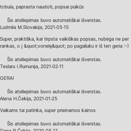
tobula, paprasta naudoti, popsai puikūs
Šis atsiliepimas buvo automatiškai išverstas.
Ludmila M.
Slovakija
,
2021‑05‑15
Super, praktiška, kai tirpsta vaikiškas popsas, nubėga ne per
rankas, o į &quot;vonelę&quot; po pagaliuku ir iš ten geria :-)
Šis atsiliepimas buvo automatiškai išverstas.
Teslaru I.
Rumunija
,
2021‑02‑11
GERAI
Šis atsiliepimas buvo automatiškai išverstas.
Alena H.
Čekija
,
2021‑01‑25
Vaikams tai patinka, super prieinamos kainos
Šis atsiliepimas buvo automatiškai išverstas.
Dana R.
Čekija
,
2020‑05‑17