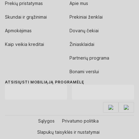
Prekių pristatymas
Apie mus
Skundai ir grąžinimai
Prekiniai ženklai
Apmokėjimas
Dovanų čekiai
Kaip veikia kreditai
Žiniasklaidai
Partnerių programa
Bonami verslui
ATSISIŲSTI MOBILIĄJĄ PROGRAMĖLĘ
Sąlygos
Privatumo politika
Slapukų taisyklės ir nustatymai