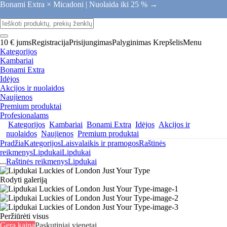
Bonami Extra × Micadoni |
Nuolaida iki 25 % →
10 € jums
Registracija
Prisijungimas
Palyginimas
Krepšelis
Menu
Kategorijos
Kambariai
Bonami Extra
Idėjos
Akcijos ir nuolaidos
Naujienos
Premium produktai
Profesionalams
Kategorijos
Kambariai
Bonami Extra
Idėjos
Akcijos ir
nuolaidos
Naujienos
Premium produktai
Pradžia
Kategorijos
Laisvalaikis ir pramogos
Raštinės
reikmenys
Lipdukai
Lipdukai
...
Raštinės reikmenys
Lipdukai
Rodyti galeriją
Peržiūrėti visus
Gera kaina
Paskutiniai vienetai