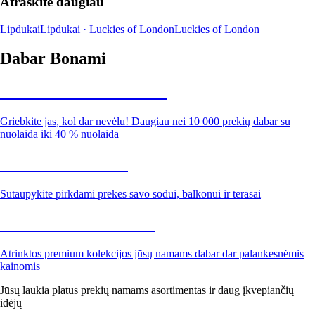
Atraskite daugiau
Lipdukai
Lipdukai · Luckies of London
Luckies of London
Dabar Bonami
Summer Sale iki -40 %
Griebkite jas, kol dar nevėlu! Daugiau nei 10 000 prekių dabar su
nuolaida iki 40 % nuolaida
Sodas su nuolaida
Sutaupykite pirkdami prekes savo sodui, balkonui ir terasai
Premium su nuolaida
Atrinktos premium kolekcijos jūsų namams dabar dar palankesnėmis
kainomis
Jūsų laukia platus prekių namams asortimentas ir daug įkvepiančių
idėjų