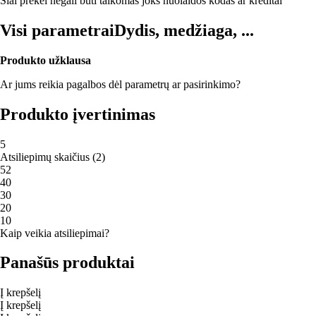
Šiai prekei negali būti taikomas joks nuolaidos kodas ar kreditai
Visi parametrai
Dydis, medžiaga, ...
Produkto užklausa
Ar jums reikia pagalbos dėl parametrų ar pasirinkimo?
Produkto įvertinimas
5
Atsiliepimų skaičius
(
2
)
5
2
4
0
3
0
2
0
1
0
Kaip veikia atsiliepimai?
Panašūs produktai
Į krepšelį
Į krepšelį