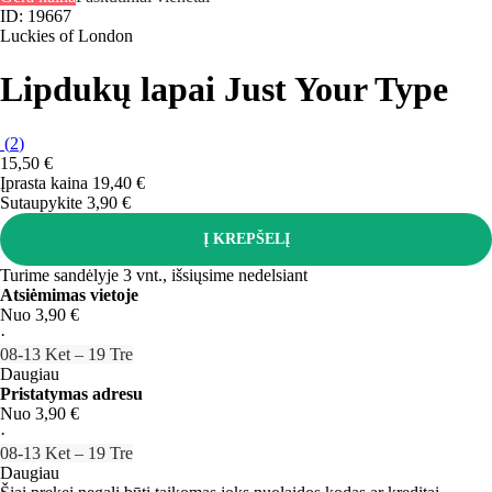
ID: 19667
Luckies of London
Lipdukų lapai Just Your Type
(
2
)
15,50 €
Įprasta kaina 19,40 €
Sutaupykite 3,90 €
Į KREPŠELĮ
Turime sandėlyje 3 vnt., išsiųsime nedelsiant
Atsiėmimas vietoje
Nuo 3,90 €
·
08‑13 Ket – 19 Tre
Daugiau
Pristatymas adresu
Nuo 3,90 €
·
08‑13 Ket – 19 Tre
Daugiau