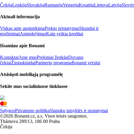
Čekija
Lenkija
Slovakija
Rumunija
Vengrija
Kroatija
Lietuva
Latvija
Slovėn
Aktuali informacija
Viskas apie apsipirkimą
Prekių pristatymas
Skundai ir
grąžinimai
Apmokėjimas
Kaip veikia kreditai
Išsamiau apie Bonami
Kontaktai
Apie mus
Prekiniai ženklai
Dovanų
čekiai
Žiniasklaidai
Partnerių programa
Bonami verslui
Atsisiųsti mobiliąją programėlę
Sekite mus socialiniuose tinkluose
Sąlygos
Privatumo politika
Slapukų taisyklės ir nustatymai
©2026 Bonami.cz, a.s. Visos teisės saugomos.
Thámova 289/13, 186 00 Praha
Čekija