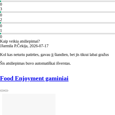
0
3
0
2
0
1
0
Kaip veikia atsiliepimai?
J
Jarmila P.
Čekija
,
2026‑07‑17
Kol kas neturiu patirties, gavau jį šiandien, bet jis tikrai labai gražus
Šis atsiliepimas buvo automatiškai išverstas.
Food Enjoyment gaminiai