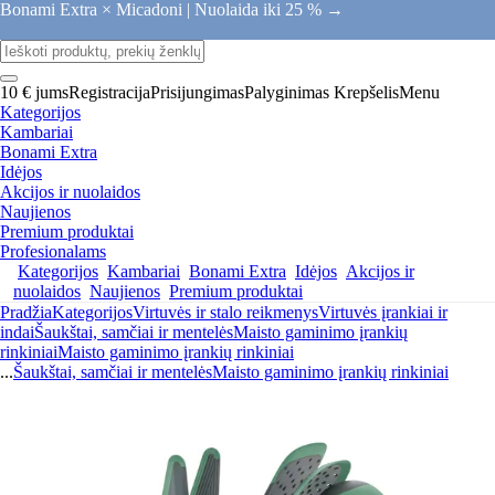
Bonami Extra × Micadoni |
Nuolaida iki 25 % →
10 € jums
Registracija
Prisijungimas
Palyginimas
Krepšelis
Menu
Kategorijos
Kambariai
Bonami Extra
Idėjos
Akcijos ir nuolaidos
Naujienos
Premium produktai
Profesionalams
Kategorijos
Kambariai
Bonami Extra
Idėjos
Akcijos ir
nuolaidos
Naujienos
Premium produktai
Pradžia
Kategorijos
Virtuvės ir stalo reikmenys
Virtuvės įrankiai ir
indai
Šaukštai, samčiai ir mentelės
Maisto gaminimo įrankių
rinkiniai
Maisto gaminimo įrankių rinkiniai
...
Šaukštai, samčiai ir mentelės
Maisto gaminimo įrankių rinkiniai