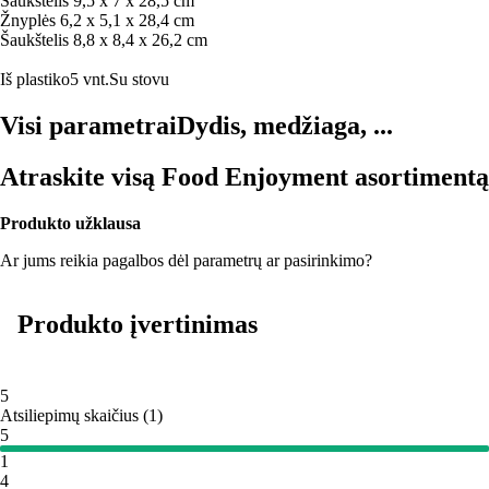
Šaukštelis 9,5 x 7 x 28,5 cm
Žnyplės 6,2 x 5,1 x 28,4 cm
Šaukštelis 8,8 x 8,4 x 26,2 cm
Iš plastiko
5 vnt.
Su stovu
Visi parametrai
Dydis, medžiaga, ...
Atraskite visą Food Enjoyment asortimentą
Produkto užklausa
Ar jums reikia pagalbos dėl parametrų ar pasirinkimo?
Produkto įvertinimas
5
Atsiliepimų skaičius
(
1
)
5
1
4