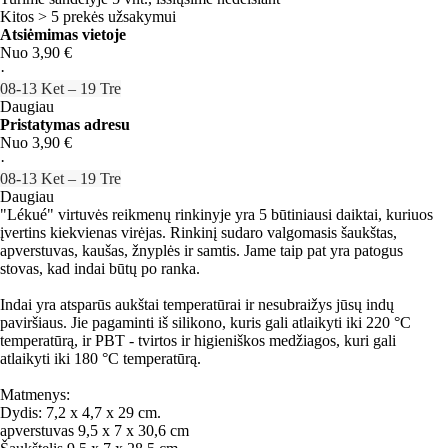
Kitos > 5 prekės užsakymui
Atsiėmimas vietoje
Nuo 3,90 €
·
08‑13 Ket – 19 Tre
Daugiau
Pristatymas adresu
Nuo 3,90 €
·
08‑13 Ket – 19 Tre
Daugiau
"Lékué" virtuvės reikmenų rinkinyje yra 5 būtiniausi daiktai, kuriuos
įvertins kiekvienas virėjas. Rinkinį sudaro valgomasis šaukštas,
apverstuvas, kaušas, žnyplės ir samtis. Jame taip pat yra patogus
stovas, kad indai būtų po ranka.
Indai yra atsparūs aukštai temperatūrai ir nesubraižys jūsų indų
paviršiaus. Jie pagaminti iš silikono, kuris gali atlaikyti iki 220 °C
temperatūrą, ir PBT - tvirtos ir higieniškos medžiagos, kuri gali
atlaikyti iki 180 °C temperatūrą.
Matmenys:
Dydis: 7,2 x 4,7 x 29 cm.
apverstuvas 9,5 x 7 x 30,6 cm