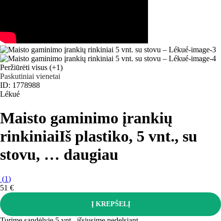
Peržiūrėti visus
(+1)
Paskutiniai vienetai
ID: 1778988
Lékué
Maisto gaminimo įrankių
rinkiniai
Iš plastiko, 5 vnt., su
stovu
, …
daugiau
(
1
)
51 €
Į KREPŠELĮ
Turime sandėlyje 5 vnt., išsiųsime nedelsiant