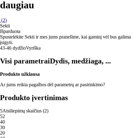
daugiau
(
2
)
Sekti
Išparduota
Spustelėkite Sekti ir mes jums pranešime, kai gaminį vėl bus galima
įsigyti.
43-46 dydžio
Vyriška
Visi parametrai
Dydis, medžiaga, ...
Produkto užklausa
Ar jums reikia pagalbos dėl parametrų ar pasirinkimo?
Produkto įvertinimas
5
Atsiliepimų skaičius
(
2
)
5
2
4
0
3
0
2
0