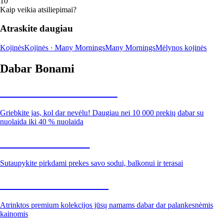
1
0
Kaip veikia atsiliepimai?
Atraskite daugiau
Kojinės
Kojinės · Many Mornings
Many Mornings
Mėlynos kojinės
Dabar Bonami
Summer Sale iki -40 %
Griebkite jas, kol dar nevėlu! Daugiau nei 10 000 prekių dabar su
nuolaida iki 40 % nuolaida
Sodas su nuolaida
Sutaupykite pirkdami prekes savo sodui, balkonui ir terasai
Premium su nuolaida
Atrinktos premium kolekcijos jūsų namams dabar dar palankesnėmis
kainomis