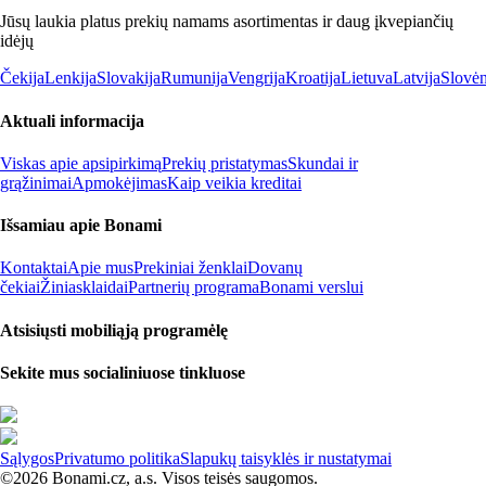
Jūsų laukia platus prekių namams asortimentas ir daug įkvepiančių
idėjų
Čekija
Lenkija
Slovakija
Rumunija
Vengrija
Kroatija
Lietuva
Latvija
Slovėn
Aktuali informacija
Viskas apie apsipirkimą
Prekių pristatymas
Skundai ir
grąžinimai
Apmokėjimas
Kaip veikia kreditai
Išsamiau apie Bonami
Kontaktai
Apie mus
Prekiniai ženklai
Dovanų
čekiai
Žiniasklaidai
Partnerių programa
Bonami verslui
Atsisiųsti mobiliąją programėlę
Sekite mus socialiniuose tinkluose
Sąlygos
Privatumo politika
Slapukų taisyklės ir nustatymai
©2026 Bonami.cz, a.s. Visos teisės saugomos.