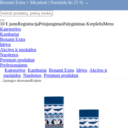
Bonami Extra × Micadoni |
Nuolaida iki 25 % →
10 € jums
Registracija
Prisijungimas
Palyginimas
Krepšelis
Menu
Kategorijos
Kambariai
Bonami Extra
Idėjos
Akcijos ir nuolaidos
Naujienos
Premium produktai
Profesionalams
Kategorijos
Kambariai
Bonami Extra
Idėjos
Akcijos ir
nuolaidos
Naujienos
Premium produktai
...
Aprangos aksesuarai
Kojinės