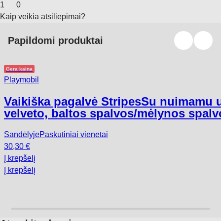
1
0
Kaip veikia atsiliepimai?
Papildomi produktai
Gera kaina
Playmobil
Vaikiška pagalvė Stripes
Su nuimamu už
velveto, baltos spalvos/mėlynos spal
Sandėlyje
Paskutiniai vienetai
30,30 €
Į krepšelį
Į krepšelį