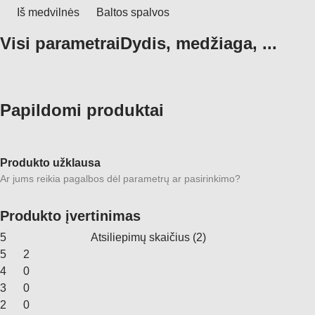
Iš medvilnės
Baltos spalvos
Visi parametrai
Dydis, medžiaga, ...
Papildomi produktai
Produkto užklausa
Ar jums reikia pagalbos dėl parametrų ar pasirinkimo?
Produkto įvertinimas
5
Atsiliepimų skaičius
(
2
)
5
2
4
0
3
0
2
0