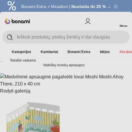
Bonami Extra × Micadoni |
Nuolaida iki 25 % →
Menu
Kategorijos
Kambariai
Bonami Extra
Idėjos
Akcijos
...
Tekstilė vaikams
Vaikiškų lovelių apsaugos
Rodyti galeriją