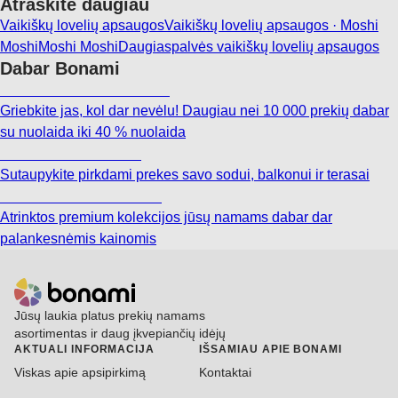
Atraskite daugiau
Vaikiškų lovelių apsaugos
Vaikiškų lovelių apsaugos · Moshi
Moshi
Moshi Moshi
Daugiaspalvės vaikiškų lovelių apsaugos
Dabar Bonami
Summer Sale iki -40 %
Griebkite jas, kol dar nevėlu! Daugiau nei 10 000 prekių dabar
su nuolaida iki 40 % nuolaida
Sodas su nuolaida
Sutaupykite pirkdami prekes savo sodui, balkonui ir terasai
Premium su nuolaida
Atrinktos premium kolekcijos jūsų namams dabar dar
palankesnėmis kainomis
Jūsų laukia platus prekių namams
asortimentas ir daug įkvepiančių idėjų
AKTUALI INFORMACIJA
IŠSAMIAU APIE BONAMI
Viskas apie apsipirkimą
Kontaktai