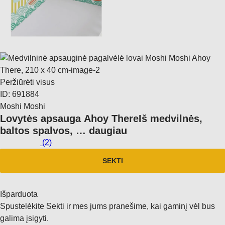
Peržiūrėti visus
ID: 691884
Moshi Moshi
Lovytės apsauga Ahoy There
Iš medvilnės,
baltos spalvos
, …
daugiau
(
2
)
SEKTI
Išparduota
Spustelėkite Sekti ir mes jums pranešime, kai gaminį vėl bus
galima įsigyti.