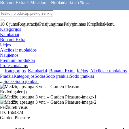
Bonami Extra × Micadoni |
Nuolaida iki 25 % →
10 € jums
Registracija
Prisijungimas
Palyginimas
Krepšelis
Menu
Kategorijos
Kambariai
Bonami Extra
Idėjos
Akcijos ir nuolaidos
Naujienos
Premium produktai
Profesionalams
Kategorijos
Kambariai
Bonami Extra
Idėjos
Akcijos ir nuolaidos
Pradžia
Kategorijos
Sodas
Sodo įrankiai
Sodo įrankiai
...
Sodas
Sodo įrankiai
Rodyti galeriją
Peržiūrėti visus
ID: 1664874
Garden Pleasure