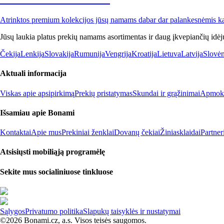
Atrinktos premium kolekcijos jūsų namams dabar dar palankesnėmis k
Jūsų laukia platus prekių namams asortimentas ir daug įkvepiančių idėj
Čekija
Lenkija
Slovakija
Rumunija
Vengrija
Kroatija
Lietuva
Latvija
Slovėn
Aktuali informacija
Viskas apie apsipirkimą
Prekių pristatymas
Skundai ir grąžinimai
Apmokė
Išsamiau apie Bonami
Kontaktai
Apie mus
Prekiniai ženklai
Dovanų čekiai
Žiniasklaidai
Partne
Atsisiųsti mobiliąją programėlę
Sekite mus socialiniuose tinkluose
Sąlygos
Privatumo politika
Slapukų taisyklės ir nustatymai
©2026 Bonami.cz, a.s. Visos teisės saugomos.