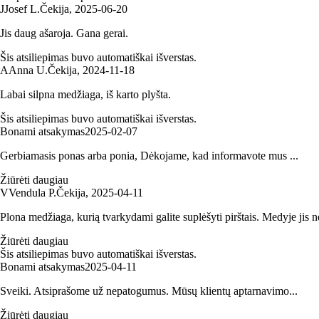
J
Josef L.
Čekija
,
2025‑06‑20
Jis daug ašaroja. Gana gerai.
Šis atsiliepimas buvo automatiškai išverstas.
A
Anna U.
Čekija
,
2024‑11‑18
Labai silpna medžiaga, iš karto plyšta.
Šis atsiliepimas buvo automatiškai išverstas.
Bonami atsakymas
2025‑02‑07
Gerbiamasis ponas arba ponia, Dėkojame, kad informavote mus ...
Žiūrėti daugiau
V
Vendula P.
Čekija
,
2025‑04‑11
Plona medžiaga, kurią tvarkydami galite suplėšyti pirštais. Medyje jis 
Žiūrėti daugiau
Šis atsiliepimas buvo automatiškai išverstas.
Bonami atsakymas
2025‑04‑11
Sveiki. Atsiprašome už nepatogumus. Mūsų klientų aptarnavimo...
Žiūrėti daugiau