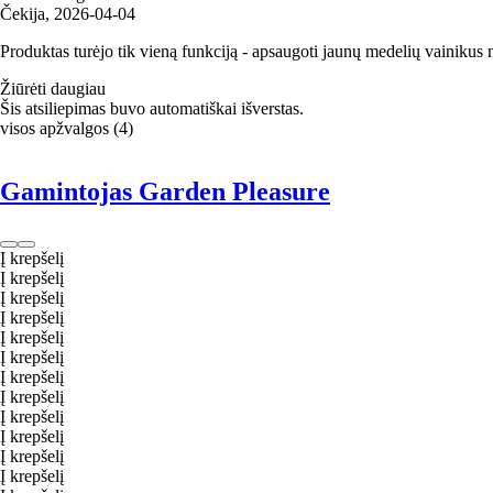
Čekija
,
2026‑04‑04
Produktas turėjo tik vieną funkciją - apsaugoti jaunų medelių vainikus 
Žiūrėti daugiau
Šis atsiliepimas buvo automatiškai išverstas.
visos apžvalgos
(
4
)
Gamintojas Garden Pleasure
Į krepšelį
Į krepšelį
Į krepšelį
Į krepšelį
Į krepšelį
Į krepšelį
Į krepšelį
Į krepšelį
Į krepšelį
Į krepšelį
Į krepšelį
Į krepšelį