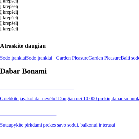
Į krepšelį
Į krepšelį
Į krepšelį
Į krepšelį
Į krepšelį
Į krepšelį
Atraskite daugiau
Sodo įrankiai
Sodo įrankiai · Garden Pleasure
Garden Pleasure
Balti sod
Dabar Bonami
Summer Sale iki -40 %
Griebkite jas, kol dar nevėlu! Daugiau nei 10 000 prekių dabar su nuol
Sodas su nuolaida
Sutaupykite pirkdami prekes savo sodui, balkonui ir terasai
Premium su nuolaida