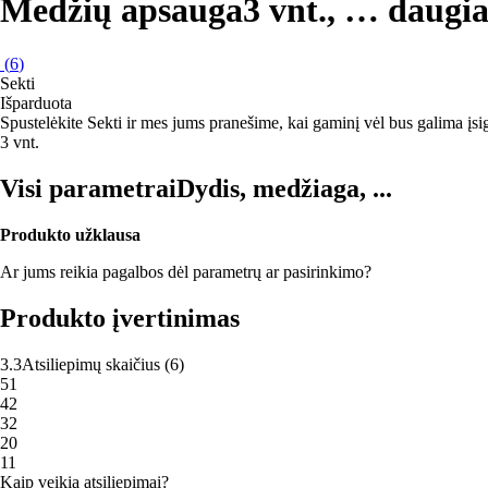
Medžių apsauga
3 vnt.
, …
daugi
(
6
)
Sekti
Išparduota
Spustelėkite Sekti ir mes jums pranešime, kai gaminį vėl bus galima įsig
3 vnt.
Visi parametrai
Dydis, medžiaga, ...
Produkto užklausa
Ar jums reikia pagalbos dėl parametrų ar pasirinkimo?
Produkto įvertinimas
3.3
Atsiliepimų skaičius
(
6
)
5
1
4
2
3
2
2
0
1
1
Kaip veikia atsiliepimai?