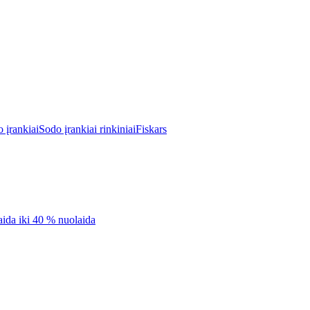
o įrankiai
Sodo įrankiai rinkiniai
Fiskars
aida iki 40 % nuolaida