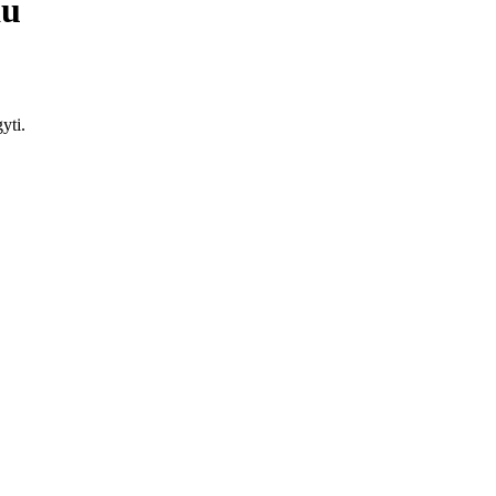
au
yti.