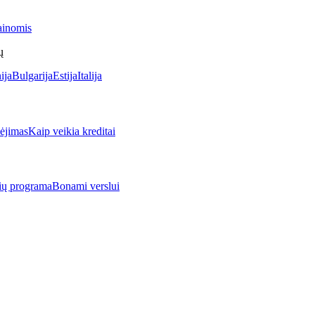
ainomis
ų
ija
Bulgarija
Estija
Italija
jimas
Kaip veikia kreditai
rių programa
Bonami verslui