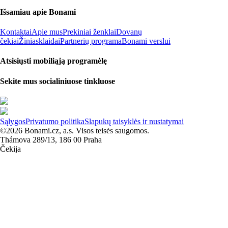
Išsamiau apie Bonami
Kontaktai
Apie mus
Prekiniai ženklai
Dovanų
čekiai
Žiniasklaidai
Partnerių programa
Bonami verslui
Atsisiųsti mobiliąją programėlę
Sekite mus socialiniuose tinkluose
Sąlygos
Privatumo politika
Slapukų taisyklės ir nustatymai
©2026 Bonami.cz, a.s. Visos teisės saugomos.
Thámova 289/13, 186 00 Praha
Čekija