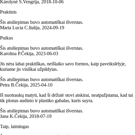
Károlyné S.
Vengrija
,
2018‑10‑06
Praktinis
Šis atsiliepimas buvo automatiškai išverstas.
Maria Lucia C.
Italija
,
2024‑09‑19
Puikus
Šis atsiliepimas buvo automatiškai išverstas.
Karolina P.
Čekija
,
2023‑06‑03
Jis nėra labai praktiškas, neišlaiko savo formos, kaip paveikslėlyje,
kuriame jis visiškai užpildytas.
Šis atsiliepimas buvo automatiškai išverstas.
Petra B.
Čekija
,
2025‑04‑10
Iš nuotraukų matyti, kad ši dėžutė stovi atskirai, neatpažįstama, kad tai
tik plonas audinio ir plastiko gabalas, kuris suyra.
Šis atsiliepimas buvo automatiškai išverstas.
Jana K.
Čekija
,
2018‑07‑19
Taip, laimingas