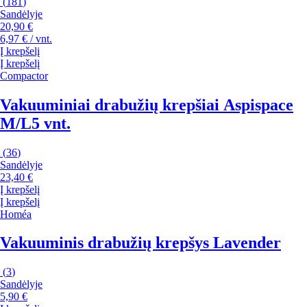
(
181
)
Sandėlyje
20,90 €
6,97 € / vnt.
Į krepšelį
Į krepšelį
Compactor
Vakuuminiai drabužių krepšiai Aspispace
M/L
5 vnt.
(
36
)
Sandėlyje
23,40 €
Į krepšelį
Į krepšelį
Homéa
Vakuuminis drabužių krepšys Lavender
(
3
)
Sandėlyje
5,90 €