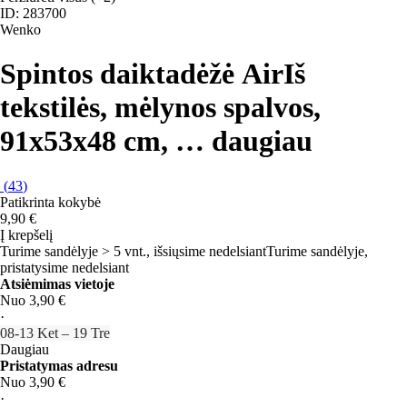
ID: 283700
Wenko
Spintos daiktadėžė Air
Iš
tekstilės, mėlynos spalvos,
91x53x48 cm
, …
daugiau
(
43
)
Patikrinta kokybė
9,90 €
Į krepšelį
Turime sandėlyje > 5 vnt., išsiųsime nedelsiant
Turime sandėlyje,
pristatysime nedelsiant
Atsiėmimas vietoje
Nuo 3,90 €
·
08‑13 Ket – 19 Tre
Daugiau
Pristatymas adresu
Nuo 3,90 €
·