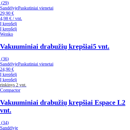
(
29
)
Sandėlyje
Paskutiniai vienetai
29,90 €
4,98 € / vnt.
Į krepšelį
Į krepšelį
Wenko
Vakuuminiai drabužių krepšiai
5 vnt.
(
36
)
Sandėlyje
Paskutiniai vienetai
24,90 €
Į krepšelį
Į krepšelį
rinkinys 2 vnt.
Compactor
Vakuuminiai drabužių krepšiai Espace L
2
vnt.
(
34
)
Sandėlyje