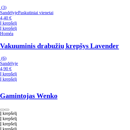
(
3
)
Sandėlyje
Paskutiniai vienetai
4,40 €
Į krepšelį
Į krepšelį
Homéa
Vakuuminis drabužių krepšys Lavender
(
6
)
Sandėlyje
4,90 €
Į krepšelį
Į krepšelį
Gamintojas Wenko
Į krepšelį
Į krepšelį
Į krepšelį
Į krepšelį