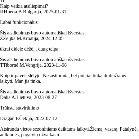
1
1
Kaip veikia atsiliepimai?
И
Ирена В.
Bulgarija
,
2025‑01‑31
Labai funkcionalus
Šis atsiliepimas buvo automatiškai išverstas.
Ž
Željka M.
Kroatija
,
2024‑12‑05
tikrai didelė dėžė... daug telpa
Šis atsiliepimas buvo automatiškai išverstas.
T
Tiborné M.
Vengrija
,
2023‑11‑08
Kaip ir paveikslėlyje. Nesustiprinta, bet puikiai tinka drabužiams
laikyti. Man jis tinka.
Šis atsiliepimas buvo automatiškai išverstas.
Dalia A.
Lietuva
,
2023‑08‑27
Trūksta sutvirtinimo
Dragan P.
Čekija
,
2022‑07‑12
Atsiranda vietos sezoniniams daiktams laikyti.Žiemą, vasarą. Patalynė,
antklodės, pagalvių užvalkalai