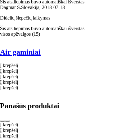
Šis atsiliepimas buvo automatiškai išverstas.
Dagmar Š.
Slovakija
,
2018‑07‑18
Didelių šlepečių laikymas
Šis atsiliepimas buvo automatiškai išverstas.
visos apžvalgos
(
15
)
Air gaminiai
Į krepšelį
Į krepšelį
Į krepšelį
Į krepšelį
Į krepšelį
Panašūs produktai
Į krepšelį
Į krepšelį
Į krepšelį