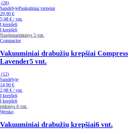
(
28
)
Sandėlyje
Paskutiniai vienetai
29,90 €
5,98 € / vnt.
Į krepšelį
Į krepšelį
Naujiena
rinkinys 5 vnt.
Compactor
Vakuuminiai drabužių krepšiai Compress
Lavender
5 vnt.
(
12
)
Sandėlyje
14,90 €
2,98 € / vnt.
Į krepšelį
Į krepšelį
rinkinys 6 vnt.
Wenko
Vakuuminiai drabužių krepšiai
6 vnt.