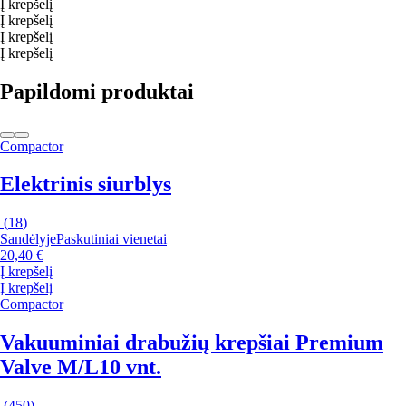
Į krepšelį
Į krepšelį
Į krepšelį
Į krepšelį
Papildomi produktai
Compactor
Elektrinis siurblys
(
18
)
Sandėlyje
Paskutiniai vienetai
20,40 €
Į krepšelį
Į krepšelį
Compactor
Vakuuminiai drabužių krepšiai Premium
Valve M/L
10 vnt.
(
450
)