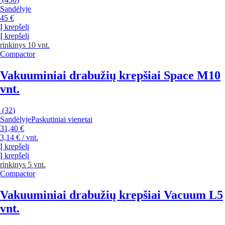
Sandėlyje
45 €
Į krepšelį
Į krepšelį
rinkinys 10 vnt.
Compactor
Vakuuminiai drabužių krepšiai Space M
10
vnt.
(
32
)
Sandėlyje
Paskutiniai vienetai
31,40 €
3,14 € / vnt.
Į krepšelį
Į krepšelį
rinkinys 5 vnt.
Compactor
Vakuuminiai drabužių krepšiai Vacuum L
5
vnt.