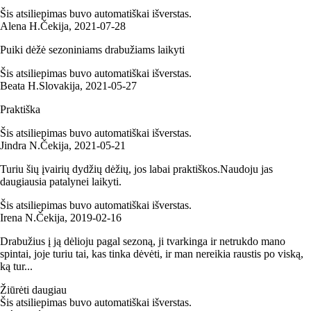
Šis atsiliepimas buvo automatiškai išverstas.
Alena H.
Čekija
,
2021‑07‑28
Puiki dėžė sezoniniams drabužiams laikyti
Šis atsiliepimas buvo automatiškai išverstas.
Beata H.
Slovakija
,
2021‑05‑27
Praktiška
Šis atsiliepimas buvo automatiškai išverstas.
Jindra N.
Čekija
,
2021‑05‑21
Turiu šių įvairių dydžių dėžių, jos labai praktiškos.Naudoju jas
daugiausia patalynei laikyti.
Šis atsiliepimas buvo automatiškai išverstas.
Irena N.
Čekija
,
2019‑02‑16
Drabužius į ją dėlioju pagal sezoną, ji tvarkinga ir netrukdo mano
spintai, joje turiu tai, kas tinka dėvėti, ir man nereikia raustis po viską,
ką tur...
Žiūrėti daugiau
Šis atsiliepimas buvo automatiškai išverstas.