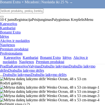
Bonami Extra × Micadoni |
Nuolaida iki 25 % →
10 € jums
Registracija
Prisijungimas
Palyginimas
Krepšelis
Menu
Kategorijos
Kambariai
Bonami Extra
Idėjos
Akcijos ir nuolaidos
Naujienos
Premium produktai
Profesionalams
Kategorijos
Kambariai
Bonami Extra
Idėjos
Akcijos ir
nuolaidos
Naujienos
Premium produktai
Pradžia
Kategorijos
Valymas
Drabužių laikymas
Drabužių laikymo
dėžės
Drabužių laikymo dėžės
...
Drabužių laikymas
Drabužių laikymo dėžės
Rodyti galeriją
Peržiūrėti visus
(+2)