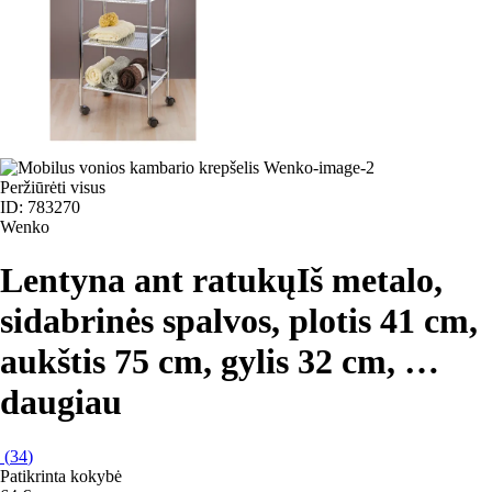
Peržiūrėti visus
ID: 783270
Wenko
Lentyna ant ratukų
Iš metalo,
sidabrinės spalvos, plotis 41 cm,
aukštis 75 cm, gylis 32 cm
, …
daugiau
(
34
)
Patikrinta kokybė