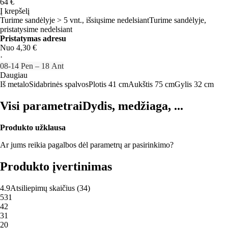
64 €
Į krepšelį
Turime sandėlyje > 5 vnt., išsiųsime nedelsiant
Turime sandėlyje,
pristatysime nedelsiant
Pristatymas adresu
Nuo 4,30 €
·
08‑14 Pen – 18 Ant
Daugiau
Iš metalo
Sidabrinės spalvos
Plotis 41 cm
Aukštis 75 cm
Gylis 32 cm
Visi parametrai
Dydis, medžiaga, ...
Produkto užklausa
Ar jums reikia pagalbos dėl parametrų ar pasirinkimo?
Produkto įvertinimas
4.9
Atsiliepimų skaičius
(
34
)
5
31
4
2
3
1
2
0