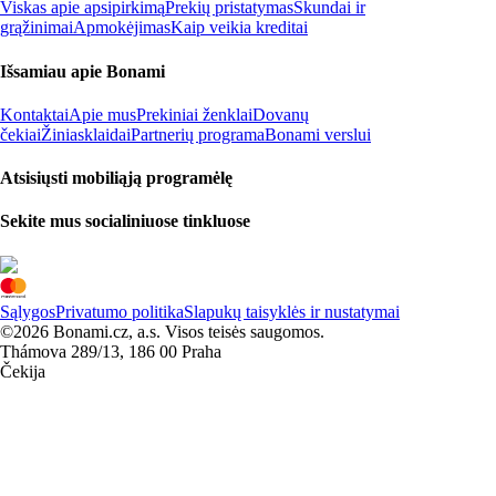
Viskas apie apsipirkimą
Prekių pristatymas
Skundai ir
grąžinimai
Apmokėjimas
Kaip veikia kreditai
Išsamiau apie Bonami
Kontaktai
Apie mus
Prekiniai ženklai
Dovanų
čekiai
Žiniasklaidai
Partnerių programa
Bonami verslui
Atsisiųsti mobiliąją programėlę
Sekite mus socialiniuose tinkluose
Sąlygos
Privatumo politika
Slapukų taisyklės ir nustatymai
©2026 Bonami.cz, a.s. Visos teisės saugomos.
Thámova 289/13, 186 00 Praha
Čekija