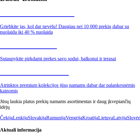
Summer Sale iki -40 %
Griebkite jas, kol dar nevėlu! Daugiau nei 10 000 prekių dabar su
nuolaida iki 40 % nuolaida
Sodas su nuolaida
Sutaupykite pirkdami prekes savo sodui, balkonui ir terasai
Premium su nuolaida
Atrinktos premium kolekcijos jūsų namams dabar dar palankesnėmis
kainomis
Jūsų laukia platus prekių namams asortimentas ir daug įkvepiančių
idėjų
Čekija
Lenkija
Slovakija
Rumunija
Vengrija
Kroatija
Lietuva
Latvija
Slovėn
Aktuali informacija