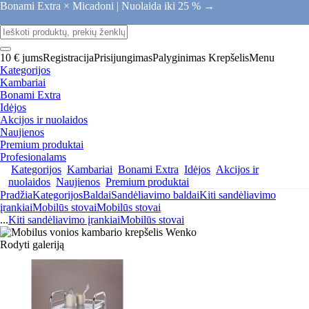
Bonami Extra × Micadoni |
Nuolaida iki 25 % →
10 € jums
Registracija
Prisijungimas
Palyginimas
Krepšelis
Menu
Kategorijos
Kambariai
Bonami Extra
Idėjos
Akcijos ir nuolaidos
Naujienos
Premium produktai
Profesionalams
Kategorijos
Kambariai
Bonami Extra
Idėjos
Akcijos ir
nuolaidos
Naujienos
Premium produktai
Pradžia
Kategorijos
Baldai
Sandėliavimo baldai
Kiti sandėliavimo
įrankiai
Mobilūs stovai
Mobilūs stovai
...
Kiti sandėliavimo įrankiai
Mobilūs stovai
Rodyti galeriją