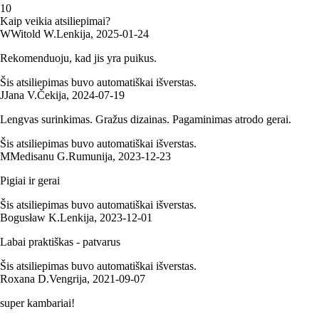
1
0
Kaip veikia atsiliepimai?
W
Witold W.
Lenkija
,
2025‑01‑24
Rekomenduoju, kad jis yra puikus.
Šis atsiliepimas buvo automatiškai išverstas.
J
Jana V.
Čekija
,
2024‑07‑19
Lengvas surinkimas. Gražus dizainas. Pagaminimas atrodo gerai.
Šis atsiliepimas buvo automatiškai išverstas.
M
Medisanu G.
Rumunija
,
2023‑12‑23
Pigiai ir gerai
Šis atsiliepimas buvo automatiškai išverstas.
Bogusław K.
Lenkija
,
2023‑12‑01
Labai praktiškas - patvarus
Šis atsiliepimas buvo automatiškai išverstas.
Roxana D.
Vengrija
,
2021‑09‑07
super kambariai!