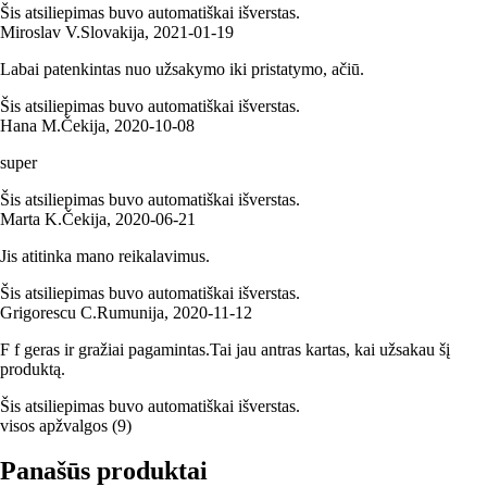
Šis atsiliepimas buvo automatiškai išverstas.
Miroslav V.
Slovakija
,
2021‑01‑19
Labai patenkintas nuo užsakymo iki pristatymo, ačiū.
Šis atsiliepimas buvo automatiškai išverstas.
Hana M.
Čekija
,
2020‑10‑08
super
Šis atsiliepimas buvo automatiškai išverstas.
Marta K.
Čekija
,
2020‑06‑21
Jis atitinka mano reikalavimus.
Šis atsiliepimas buvo automatiškai išverstas.
Grigorescu C.
Rumunija
,
2020‑11‑12
F f geras ir gražiai pagamintas.Tai jau antras kartas, kai užsakau šį
produktą.
Šis atsiliepimas buvo automatiškai išverstas.
visos apžvalgos
(
9
)
Panašūs produktai