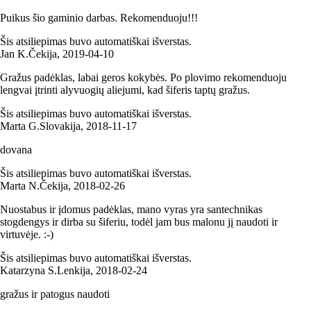
Puikus šio gaminio darbas. Rekomenduoju!!!
Šis atsiliepimas buvo automatiškai išverstas.
Jan K.
Čekija
,
2019‑04‑10
Gražus padėklas, labai geros kokybės. Po plovimo rekomenduoju
lengvai įtrinti alyvuogių aliejumi, kad šiferis taptų gražus.
Šis atsiliepimas buvo automatiškai išverstas.
Marta G.
Slovakija
,
2018‑11‑17
dovana
Šis atsiliepimas buvo automatiškai išverstas.
Marta N.
Čekija
,
2018‑02‑26
Nuostabus ir įdomus padėklas, mano vyras yra santechnikas
stogdengys ir dirba su šiferiu, todėl jam bus malonu jį naudoti ir
virtuvėje. :-)
Šis atsiliepimas buvo automatiškai išverstas.
Katarzyna S.
Lenkija
,
2018‑02‑24
gražus ir patogus naudoti