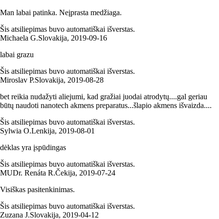
Man labai patinka. Neįprasta medžiaga.
Šis atsiliepimas buvo automatiškai išverstas.
Michaela G.
Slovakija
,
2019‑09‑16
labai grazu
Šis atsiliepimas buvo automatiškai išverstas.
Miroslav P.
Slovakija
,
2019‑08‑28
bet reikia nudažyti aliejumi, kad gražiai juodai atrodytų....gal geriau
būtų naudoti nanotech akmens preparatus...šlapio akmens išvaizda....
Šis atsiliepimas buvo automatiškai išverstas.
Sylwia O.
Lenkija
,
2019‑08‑01
dėklas yra įspūdingas
Šis atsiliepimas buvo automatiškai išverstas.
MUDr. Renáta R.
Čekija
,
2019‑07‑24
Visiškas pasitenkinimas.
Šis atsiliepimas buvo automatiškai išverstas.
Zuzana J.
Slovakija
,
2019‑04‑12