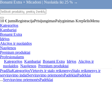
Bonami Extra × Micadoni |
Nuolaida iki 25 % →
10 € jums
Registracija
Prisijungimas
Palyginimas
Krepšelis
Menu
Kategorijos
Kambariai
Bonami Extra
Idėjos
Akcijos ir nuolaidos
Naujienos
Premium produktai
Profesionalams
Kategorijos
Kambariai
Bonami Extra
Idėjos
Akcijos ir
nuolaidos
Naujienos
Premium produktai
Pradžia
Kategorijos
Virtuvės ir stalo reikmenys
Stalo reikmenys ir
serviravimo indai
Serviravimo priemonės
Padėklai
Padėklai
...
Serviravimo priemonės
Padėklai