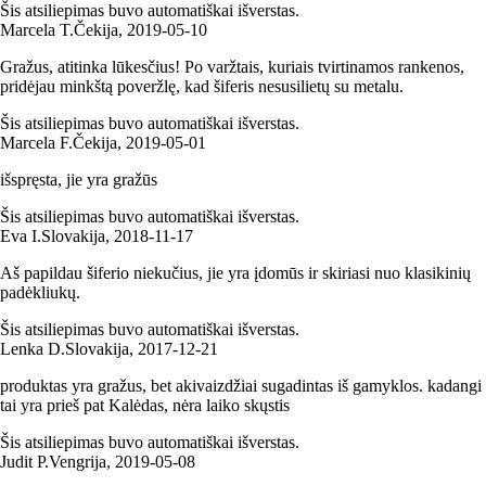
Šis atsiliepimas buvo automatiškai išverstas.
Marcela T.
Čekija
,
2019‑05‑10
Gražus, atitinka lūkesčius! Po varžtais, kuriais tvirtinamos rankenos,
pridėjau minkštą poveržlę, kad šiferis nesusilietų su metalu.
Šis atsiliepimas buvo automatiškai išverstas.
Marcela F.
Čekija
,
2019‑05‑01
išspręsta, jie yra gražūs
Šis atsiliepimas buvo automatiškai išverstas.
Eva I.
Slovakija
,
2018‑11‑17
Aš papildau šiferio niekučius, jie yra įdomūs ir skiriasi nuo klasikinių
padėkliukų.
Šis atsiliepimas buvo automatiškai išverstas.
Lenka D.
Slovakija
,
2017‑12‑21
produktas yra gražus, bet akivaizdžiai sugadintas iš gamyklos. kadangi
tai yra prieš pat Kalėdas, nėra laiko skųstis
Šis atsiliepimas buvo automatiškai išverstas.
Judit P.
Vengrija
,
2019‑05‑08