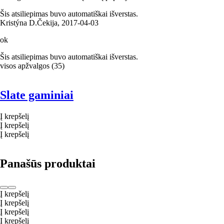
Šis atsiliepimas buvo automatiškai išverstas.
Kristýna D.
Čekija
,
2017‑04‑03
ok
Šis atsiliepimas buvo automatiškai išverstas.
visos apžvalgos
(
35
)
Slate gaminiai
Į krepšelį
Į krepšelį
Į krepšelį
Panašūs produktai
Į krepšelį
Į krepšelį
Į krepšelį
Į krepšelį