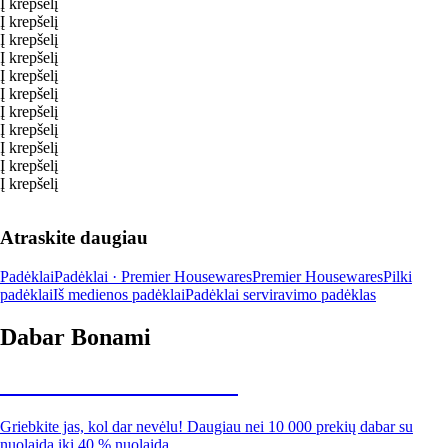
Į krepšelį
Į krepšelį
Į krepšelį
Į krepšelį
Į krepšelį
Į krepšelį
Į krepšelį
Į krepšelį
Į krepšelį
Į krepšelį
Į krepšelį
Atraskite daugiau
Padėklai
Padėklai · Premier Housewares
Premier Housewares
Pilki
padėklai
Iš medienos padėklai
Padėklai serviravimo padėklas
Dabar Bonami
Summer Sale iki -40 %
Griebkite jas, kol dar nevėlu! Daugiau nei 10 000 prekių dabar su
nuolaida iki 40 % nuolaida