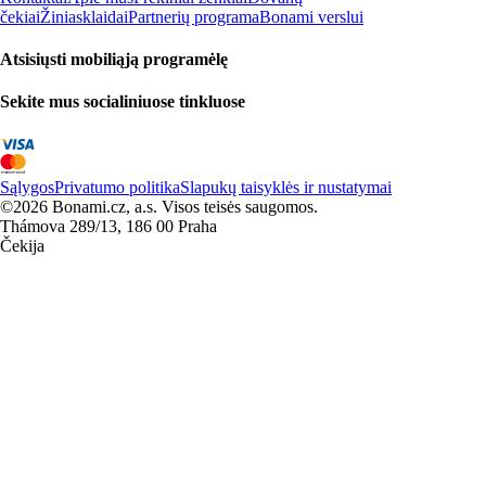
čekiai
Žiniasklaidai
Partnerių programa
Bonami verslui
Atsisiųsti mobiliąją programėlę
Sekite mus socialiniuose tinkluose
Sąlygos
Privatumo politika
Slapukų taisyklės ir nustatymai
©2026 Bonami.cz, a.s. Visos teisės saugomos.
Thámova 289/13, 186 00 Praha
Čekija