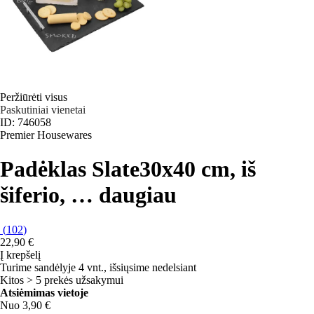
Peržiūrėti visus
Paskutiniai vienetai
ID: 746058
Premier Housewares
Padėklas Slate
30x40 cm, iš
šiferio
, …
daugiau
(
102
)
22,90 €
Į krepšelį
Turime sandėlyje 4 vnt., išsiųsime nedelsiant
Kitos > 5 prekės užsakymui
Atsiėmimas vietoje
Nuo 3,90 €