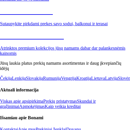
Sodas su nuolaida
Sutaupykite pirkdami prekes savo sodui, balkonui ir terasai
Premium su nuolaida
Atrinktos premium kolekcijos jūsų namams dabar dar palankesnėmis
kainomis
Jūsų laukia platus prekių namams asortimentas ir daug įkvepiančių
idėjų
Čekija
Lenkija
Slovakija
Rumunija
Vengrija
Kroatija
Lietuva
Latvija
Slovėn
Aktuali informacija
Viskas apie apsipirkimą
Prekių pristatymas
Skundai ir
grąžinimai
Apmokėjimas
Kaip veikia kreditai
Išsamiau apie Bonami
Kontaktai
Apie mus
Prekiniai ženklai
Dovanų