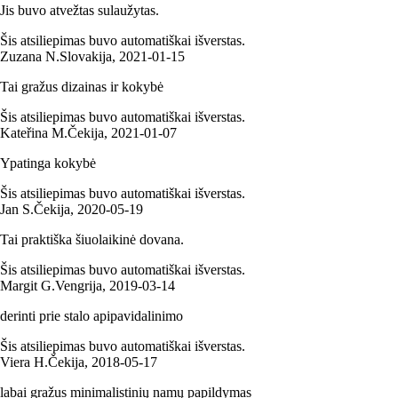
Jis buvo atvežtas sulaužytas.
Šis atsiliepimas buvo automatiškai išverstas.
Zuzana N.
Slovakija
,
2021‑01‑15
Tai gražus dizainas ir kokybė
Šis atsiliepimas buvo automatiškai išverstas.
Kateřina M.
Čekija
,
2021‑01‑07
Ypatinga kokybė
Šis atsiliepimas buvo automatiškai išverstas.
Jan S.
Čekija
,
2020‑05‑19
Tai praktiška šiuolaikinė dovana.
Šis atsiliepimas buvo automatiškai išverstas.
Margit G.
Vengrija
,
2019‑03‑14
derinti prie stalo apipavidalinimo
Šis atsiliepimas buvo automatiškai išverstas.
Viera H.
Čekija
,
2018‑05‑17
labai gražus minimalistinių namų papildymas