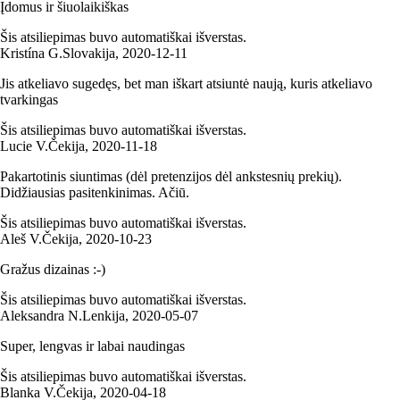
Įdomus ir šiuolaikiškas
Šis atsiliepimas buvo automatiškai išverstas.
Kristína G.
Slovakija
,
2020‑12‑11
Jis atkeliavo sugedęs, bet man iškart atsiuntė naują, kuris atkeliavo
tvarkingas
Šis atsiliepimas buvo automatiškai išverstas.
Lucie V.
Čekija
,
2020‑11‑18
Pakartotinis siuntimas (dėl pretenzijos dėl ankstesnių prekių).
Didžiausias pasitenkinimas. Ačiū.
Šis atsiliepimas buvo automatiškai išverstas.
Aleš V.
Čekija
,
2020‑10‑23
Gražus dizainas :-)
Šis atsiliepimas buvo automatiškai išverstas.
Aleksandra N.
Lenkija
,
2020‑05‑07
Super, lengvas ir labai naudingas
Šis atsiliepimas buvo automatiškai išverstas.
Blanka V.
Čekija
,
2020‑04‑18