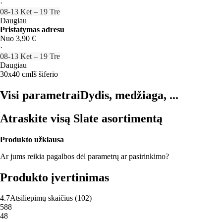
·
08‑13 Ket – 19 Tre
Daugiau
Pristatymas adresu
Nuo 3,90 €
·
08‑13 Ket – 19 Tre
Daugiau
30x40 cm
Iš šiferio
Visi parametrai
Dydis, medžiaga, ...
Atraskite visą Slate asortimentą
Produkto užklausa
Ar jums reikia pagalbos dėl parametrų ar pasirinkimo?
Produkto įvertinimas
4.7
Atsiliepimų skaičius
(
102
)
5
88
4
8