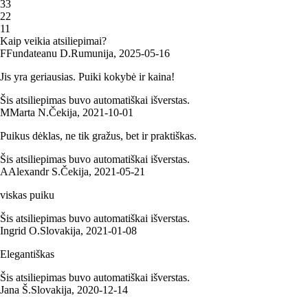
3
3
2
2
1
1
Kaip veikia atsiliepimai?
F
Fundateanu D.
Rumunija
,
2025‑05‑16
Jis yra geriausias. Puiki kokybė ir kaina!
Šis atsiliepimas buvo automatiškai išverstas.
M
Marta N.
Čekija
,
2021‑10‑01
Puikus dėklas, ne tik gražus, bet ir praktiškas.
Šis atsiliepimas buvo automatiškai išverstas.
A
Alexandr S.
Čekija
,
2021‑05‑21
viskas puiku
Šis atsiliepimas buvo automatiškai išverstas.
Ingrid O.
Slovakija
,
2021‑01‑08
Elegantiškas
Šis atsiliepimas buvo automatiškai išverstas.
Jana Š.
Slovakija
,
2020‑12‑14