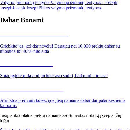
Valymo priemonių lentynos
Valymo priemonių lentynos · Joseph
Joseph
Joseph Joseph
Pilkos valymo priemonių lentynos
Dabar Bonami
Summer Sale iki -40 %
Griebkite jas, kol dar nevėlu! Daugiau nei 10 000 prekių dabar su
nuolaida iki 40 % nuolaida
Sodas su nuolaida
Sutaupykite pirkdami prekes savo sodui, balkonui ir terasai
Premium su nuolaida
Atrinktos premium kolekcijos jūsų namams dabar dar palankesnėmis
kainomis
Jūsų laukia platus prekių namams asortimentas ir daug įkvepiančių
idėjų