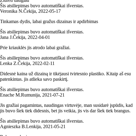
Žiūrėti daugiau
Šis atsiliepimas buvo automatiškai išverstas.
Veronika N.
Čekija
,
2022‑05‑17
Tinkamas dydis, labai gražus dizainas ir apdirbimas
Šis atsiliepimas buvo automatiškai išverstas.
Jana J.
Čekija
,
2022‑04‑01
Prie kriauklės jis atrodo labai gražiai.
Šis atsiliepimas buvo automatiškai išverstas.
Lenka Z.
Čekija
,
2022‑02‑11
Didesnė kaina už dizainą ir tikėjausi tvirtesnio plastiko. Kitaip aš esu
patenkintas. jis atlieka savo paskirtį.
Šis atsiliepimas buvo automatiškai išverstas.
Enache M.
Rumunija
,
2021‑07‑21
Jis gražiai pagamintas, naudingas virtuvėje, man susidarė įspūdis, kad
jis buvo šiek tiek didesnis, bet jis veikia, jis vis dar šiek tiek brangus.
Šis atsiliepimas buvo automatiškai išverstas.
Agnieszka B.
Lenkija
,
2021‑05‑21