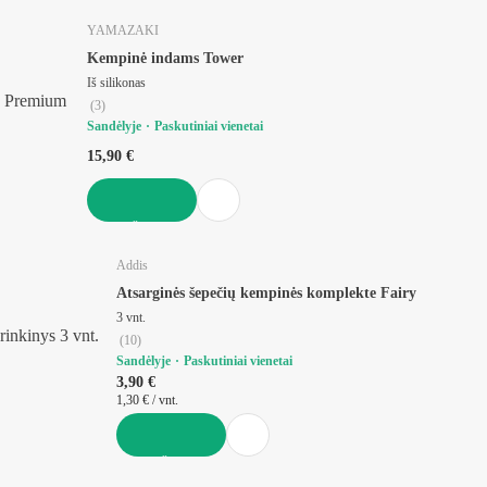
YAMAZAKI
Kempinė indams Tower
Iš silikonas
Premium
(
3
)
Sandėlyje
Paskutiniai vienetai
15,90 €
Į KREPŠELĮ
Addis
Atsarginės šepečių kempinės komplekte Fairy
3 vnt.
rinkinys 3 vnt.
(
10
)
Sandėlyje
Paskutiniai vienetai
3,90 €
1,30 € / vnt.
Į KREPŠELĮ