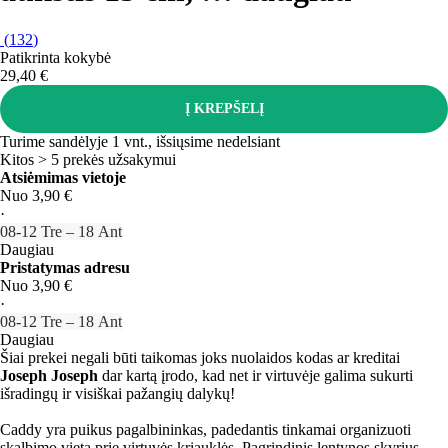
(
132
)
Patikrinta kokybė
29,40 €
Į KREPŠELĮ
Turime sandėlyje 1 vnt., išsiųsime nedelsiant
Kitos > 5 prekės užsakymui
Atsiėmimas vietoje
Nuo 3,90 €
·
08‑12 Tre – 18 Ant
Daugiau
Pristatymas adresu
Nuo 3,90 €
·
08‑12 Tre – 18 Ant
Daugiau
Šiai prekei negali būti taikomas joks nuolaidos kodas ar kreditai
Joseph Joseph
dar kartą įrodo, kad net ir virtuvėje galima sukurti
išradingų ir visiškai pažangių dalykų!
Caddy yra puikus pagalbininkas, padedantis tinkamai organizuoti
skalbimo vietą prie virtuvės kriauklės. Pagrindinis lentynos skyrius