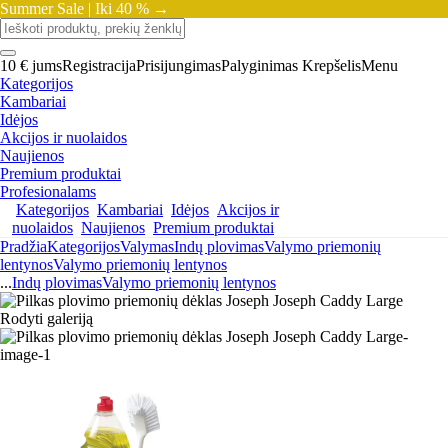
Summer Sale |
Iki 40 % →
10 € jums
Registracija
Prisijungimas
Palyginimas
Krepšelis
Menu
Kategorijos
Kambariai
Idėjos
Akcijos ir nuolaidos
Naujienos
Premium produktai
Profesionalams
Kategorijos
Kambariai
Idėjos
Akcijos ir
nuolaidos
Naujienos
Premium produktai
Pradžia
Kategorijos
Valymas
Indų plovimas
Valymo priemonių
lentynos
Valymo priemonių lentynos
...
Indų plovimas
Valymo priemonių lentynos
Rodyti galeriją