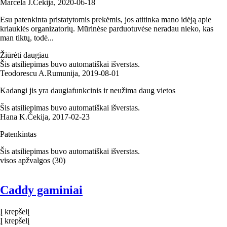
Marcela J.
Čekija
,
2020‑06‑18
Esu patenkinta pristatytomis prekėmis, jos atitinka mano idėją apie
kriauklės organizatorių. Mūrinėse parduotuvėse neradau nieko, kas
man tiktų, todė...
Žiūrėti daugiau
Šis atsiliepimas buvo automatiškai išverstas.
Teodorescu A.
Rumunija
,
2019‑08‑01
Kadangi jis yra daugiafunkcinis ir neužima daug vietos
Šis atsiliepimas buvo automatiškai išverstas.
Hana K.
Čekija
,
2017‑02‑23
Patenkintas
Šis atsiliepimas buvo automatiškai išverstas.
visos apžvalgos
(
30
)
Caddy gaminiai
Į krepšelį
Į krepšelį