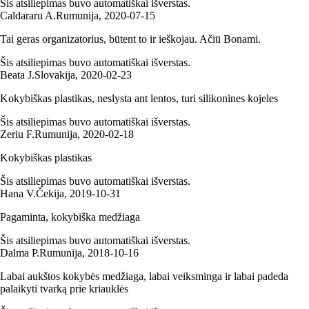
Šis atsiliepimas buvo automatiškai išverstas.
Caldararu A.
Rumunija
,
2020‑07‑15
Tai geras organizatorius, būtent to ir ieškojau. Ačiū Bonami.
Šis atsiliepimas buvo automatiškai išverstas.
Beata J.
Slovakija
,
2020‑02‑23
Kokybiškas plastikas, neslysta ant lentos, turi silikonines kojeles
Šis atsiliepimas buvo automatiškai išverstas.
Zeriu F.
Rumunija
,
2020‑02‑18
Kokybiškas plastikas
Šis atsiliepimas buvo automatiškai išverstas.
Hana V.
Čekija
,
2019‑10‑31
Pagaminta, kokybiška medžiaga
Šis atsiliepimas buvo automatiškai išverstas.
Dalma P.
Rumunija
,
2018‑10‑16
Labai aukštos kokybės medžiaga, labai veiksminga ir labai padeda
palaikyti tvarką prie kriauklės