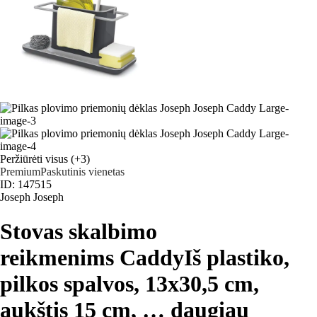
Peržiūrėti visus
(+3)
Premium
Paskutinis vienetas
ID: 147515
Joseph Joseph
Stovas skalbimo
reikmenims Caddy
Iš plastiko,
pilkos spalvos, 13x30,5 cm,
aukštis 15 cm
, …
daugiau