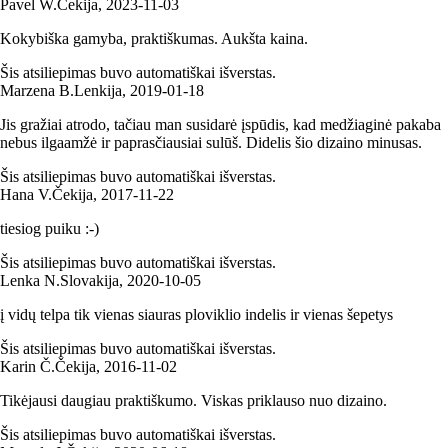
Pavel W.
Čekija
,
2023‑11‑03
Kokybiška gamyba, praktiškumas. Aukšta kaina.
Šis atsiliepimas buvo automatiškai išverstas.
Marzena B.
Lenkija
,
2019‑01‑18
Jis gražiai atrodo, tačiau man susidarė įspūdis, kad medžiaginė pakaba
nebus ilgaamžė ir paprasčiausiai sulūš. Didelis šio dizaino minusas.
Šis atsiliepimas buvo automatiškai išverstas.
Hana V.
Čekija
,
2017‑11‑22
tiesiog puiku :-)
Šis atsiliepimas buvo automatiškai išverstas.
Lenka N.
Slovakija
,
2020‑10‑05
į vidų telpa tik vienas siauras ploviklio indelis ir vienas šepetys
Šis atsiliepimas buvo automatiškai išverstas.
Karin Č.
Čekija
,
2016‑11‑02
Tikėjausi daugiau praktiškumo. Viskas priklauso nuo dizaino.
Šis atsiliepimas buvo automatiškai išverstas.