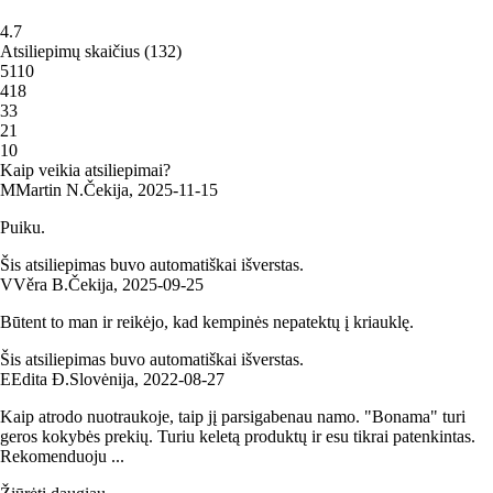
4.7
Atsiliepimų skaičius
(
132
)
5
110
4
18
3
3
2
1
1
0
Kaip veikia atsiliepimai?
M
Martin N.
Čekija
,
2025‑11‑15
Puiku.
Šis atsiliepimas buvo automatiškai išverstas.
V
Věra B.
Čekija
,
2025‑09‑25
Būtent to man ir reikėjo, kad kempinės nepatektų į kriauklę.
Šis atsiliepimas buvo automatiškai išverstas.
E
Edita Đ.
Slovėnija
,
2022‑08‑27
Kaip atrodo nuotraukoje, taip jį parsigabenau namo. "Bonama" turi
geros kokybės prekių. Turiu keletą produktų ir esu tikrai patenkintas.
Rekomenduoju ...