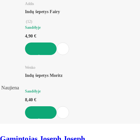
Addis
Indų šepetys Fairy
(
12
)
Sandėlyje
4,90 €
Į KREPŠELĮ
Wenko
Indų šepetys Moritz
Naujiena
Sandėlyje
8,40 €
Į KREPŠELĮ
Gamintojas Joseph Joseph