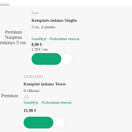
Zone
Kempinės indams Singles
5 vnt., iš plastiko
Premium
Naujiena
Sandėlyje
Paskutiniai vienetai
rinkinys 5 vnt.
8,90 €
1,78 € / vnt.
Į KREPŠELĮ
YAMAZAKI
Kempinė indams Tower
Iš silikonas
Premium
(
2
)
Sandėlyje
Paskutiniai vienetai
15,90 €
Į KREPŠELĮ