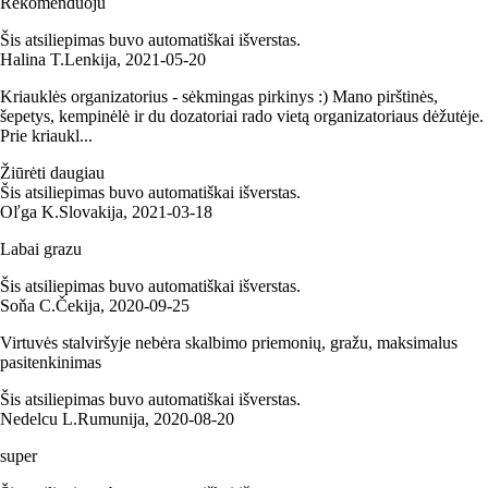
Rekomenduoju
Šis atsiliepimas buvo automatiškai išverstas.
Halina T.
Lenkija
,
2021‑05‑20
Kriauklės organizatorius - sėkmingas pirkinys :) Mano pirštinės,
šepetys, kempinėlė ir du dozatoriai rado vietą organizatoriaus dėžutėje.
Prie kriaukl...
Žiūrėti daugiau
Šis atsiliepimas buvo automatiškai išverstas.
Oľga K.
Slovakija
,
2021‑03‑18
Labai grazu
Šis atsiliepimas buvo automatiškai išverstas.
Soňa C.
Čekija
,
2020‑09‑25
Virtuvės stalviršyje nebėra skalbimo priemonių, gražu, maksimalus
pasitenkinimas
Šis atsiliepimas buvo automatiškai išverstas.
Nedelcu L.
Rumunija
,
2020‑08‑20
super