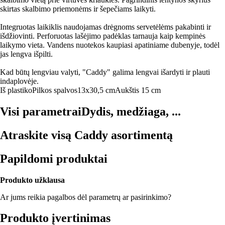
skirtas skalbimo priemonėms ir šepečiams laikyti.
Integruotas laikiklis naudojamas drėgnoms servetėlėms pakabinti ir
išdžiovinti. Perforuotas lašėjimo padėklas tarnauja kaip kempinės
laikymo vieta. Vandens nuotekos kaupiasi apatiniame dubenyje, todėl
jas lengva išpilti.
Kad būtų lengviau valyti, "Caddy" galima lengvai išardyti ir plauti
indaplovėje.
Iš plastiko
Pilkos spalvos
13x30,5 cm
Aukštis 15 cm
Visi parametrai
Dydis, medžiaga, ...
Atraskite visą Caddy asortimentą
Papildomi produktai
Produkto užklausa
Ar jums reikia pagalbos dėl parametrų ar pasirinkimo?
Produkto įvertinimas