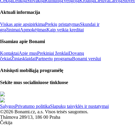
Čekija
Lenkija
Slovakija
Rumunija
Vengrija
Kroatija
Lietuva
Latvija
Slovėn
Aktuali informacija
Viskas apie apsipirkimą
Prekių pristatymas
Skundai ir
grąžinimai
Apmokėjimas
Kaip veikia kreditai
Išsamiau apie Bonami
Kontaktai
Apie mus
Prekiniai ženklai
Dovanų
čekiai
Žiniasklaidai
Partnerių programa
Bonami verslui
Atsisiųsti mobiliąją programėlę
Sekite mus socialiniuose tinkluose
Sąlygos
Privatumo politika
Slapukų taisyklės ir nustatymai
©2026 Bonami.cz, a.s. Visos teisės saugomos.
Thámova 289/13, 186 00 Praha
Čekija